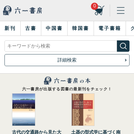
0
新刊
古書
中国書
韓国書
電子書籍
詳細検索
六一書房が出版する図書の最新刊をチェック！
古代の交通路から見た大
土器の型式学に基づく南