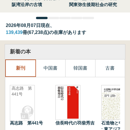
阪湾沿岸の古墳
関東弥生後期社会の研究
2026年08月07日現在、
139,439
冊(67,238点)の在庫があります
新着の本
新刊
中国書
韓国書
古書
高志路 第
441号
高志路 第441号
信長時代の羽柴秀吉
石造物と中世
: 東アジアと