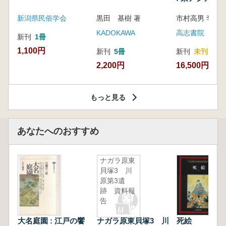
新潟県民俗学会
黒田 基樹 著
KADOKAWA
高志書院
新刊
1冊
1,100円
新刊
5冊
新刊
未刊
2,200円
16,500円
もっと見る
あなたへのおすすめ
ナガラ原東
貝塚3 川
原第3遺
跡 資料報
告
大名庭園 : 江戸の饗
ナガラ原東貝塚3 川
死絵