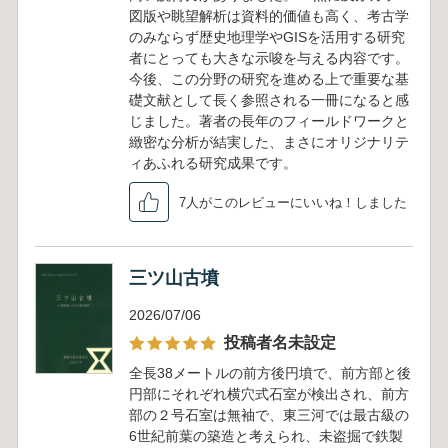
図版や眺望解析は資料的価値も高く、考古学
のみならず歴史地理学やGISを活用する研究
者にとっても大きな示唆を与える内容です。
今後、この分野の研究を進める上で重要な基
礎文献として長く参照される一冊になると感
じました。著者の長年のフィールドワークと
緻密な分析が結実した、まさにオリジナリテ
ィあふれる研究成果です。
7人がこのレビューにいいね！しました
三ツ山古墳
2026/07/06
投稿者名未設定
全長38メートルの前方後円墳で、前方部と後
円部にそれぞれ横穴式石室が検出され、前方
部の２号石室は無袖で、東三河では最古級の
6世紀前葉の築造と考えられ、未盗掘で鉄製