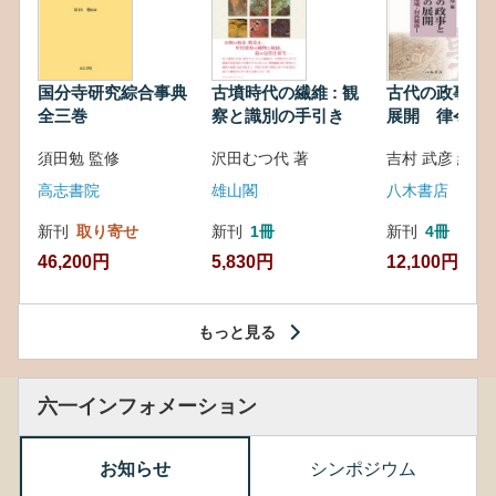
国分寺研究綜合事典
古墳時代の繊維 : 観
古代の政事と
全三巻
察と識別の手引き
展開 律令・
対外関係
須田勉 監修
沢田むつ代 著
吉村 武彦 編集
高志書院
雄山閣
八木書店
新刊
取り寄せ
新刊
1冊
新刊
4冊
46,200円
5,830円
12,100円
もっと見る
六一インフォメーション
お知らせ
シンポジウム