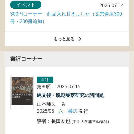
イベント
2026-07-14
300円コーナー 商品入れ替えました（文京倉庫300
冊・200冊追加）
もっと見る
書評コーナー
書評
第80回 2025.07.15
縄文後・晩期集落研究の諸問題
山本暉久 著
2025/05
六一書房
発行
評者：長田友也
(中部大学非常勤講師)