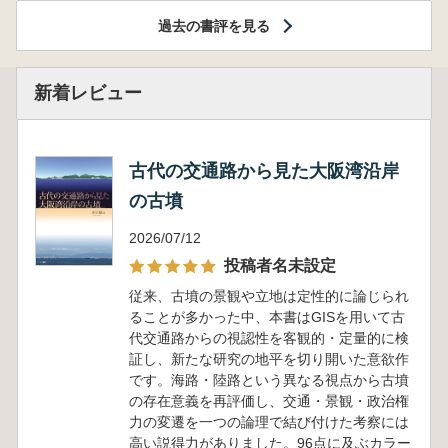
過去の書評を見る
新着レビュー
古代の交通路から見た大阪湾沿岸
の古墳
2026/07/12
投稿者名未設定
従来、古墳の景観や立地は定性的に論じられ
ることが多かった中、本書はGISを用いて古
代交通路からの視認性を客観的・定量的に検
証し、新たな研究の地平を切り開いた意欲作
です。海路・陸路という異なる視点から古墳
の存在意義を再評価し、交通・景観・政治権
力の変遷を一つの論理で結び付けた考察には
高い説得力がありました。96点に及ぶカラー