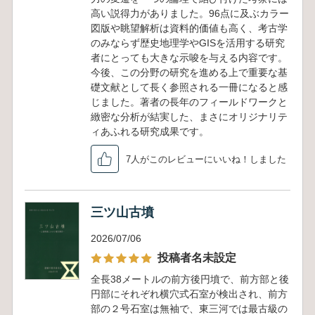
高い説得力がありました。96点に及ぶカラー
図版や眺望解析は資料的価値も高く、考古学
のみならず歴史地理学やGISを活用する研究
者にとっても大きな示唆を与える内容です。
今後、この分野の研究を進める上で重要な基
礎文献として長く参照される一冊になると感
じました。著者の長年のフィールドワークと
緻密な分析が結実した、まさにオリジナリテ
ィあふれる研究成果です。
7人がこのレビューにいいね！しました
三ツ山古墳
2026/07/06
投稿者名未設定
全長38メートルの前方後円墳で、前方部と後
円部にそれぞれ横穴式石室が検出され、前方
部の２号石室は無袖で、東三河では最古級の