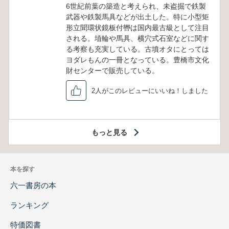
6世紀前葉の築造と考えられ、未盗掘で鉄製
武器や鉄製馬具などが出土した。特に小型矩
形立聞環状鏡板付轡は国内最古級として注目
される。埴輪や馬具、横穴式石室などに関す
る考察も充実している。古墳オタにとっては
ヨダレもんの一冊となっている。豊橋市文化
財センターで販売している。
2人がこのレビューにいいね！しました
もっと見る
本を探す
六一書房の本
ランキング
特価図書