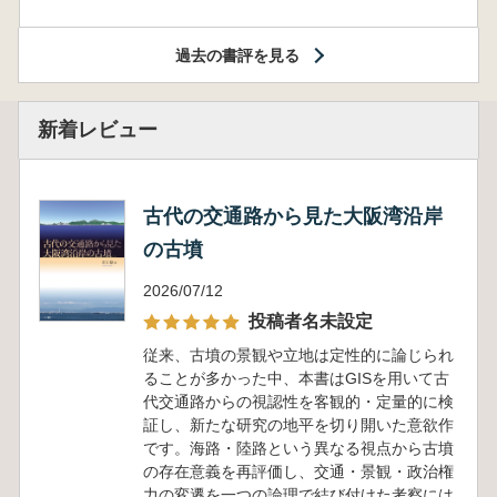
過去の書評を見る
新着レビュー
古代の交通路から見た大阪湾沿岸
の古墳
2026/07/12
投稿者名未設定
従来、古墳の景観や立地は定性的に論じられ
ることが多かった中、本書はGISを用いて古
代交通路からの視認性を客観的・定量的に検
証し、新たな研究の地平を切り開いた意欲作
です。海路・陸路という異なる視点から古墳
の存在意義を再評価し、交通・景観・政治権
力の変遷を一つの論理で結び付けた考察には