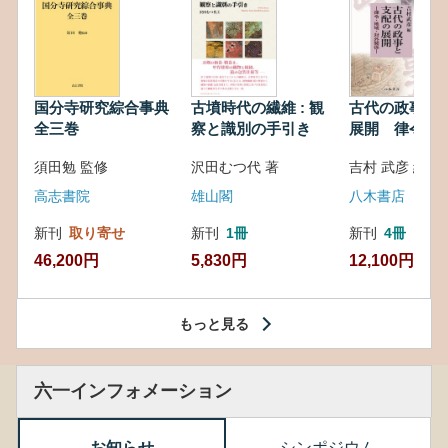
国分寺研究綜合事典
古墳時代の繊維 : 観
古代の政事と
全三巻
察と識別の手引き
展開 律令・
対外関係
須田勉 監修
沢田むつ代 著
吉村 武彦 編集
高志書院
雄山閣
八木書店
新刊
取り寄せ
新刊
1冊
新刊
4冊
46,200円
5,830円
12,100円
もっと見る
六一インフォメーション
お知らせ
シンポジウム