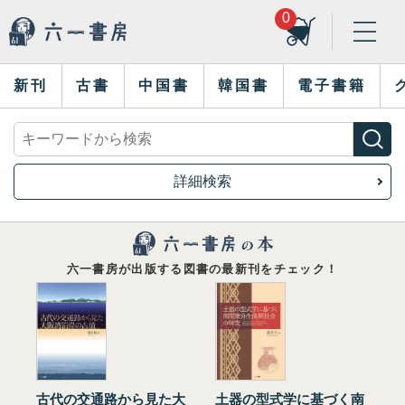
0
新刊
古書
中国書
韓国書
電子書籍
詳細検索
六一書房が出版する図書の最新刊をチェック！
古代の交通路から見た大
土器の型式学に基づく南