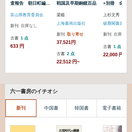
査報告 朝日町編
戦国及早期銅鏡百品
+別冊 全2冊
道下遺跡
富山県教育委員会
梁鑑
上杉文秀 著
上海書画出版社
破塵閣書房
新刊
在庫なし
新刊
取り寄せ
新刊
在庫なし
古書
1 点
37,521円
633 円
古書
1 点
古書
2 点
22,000 円
22,512 円~
六一書房のイチオシ
新刊
中国書
韓国書
電子書籍