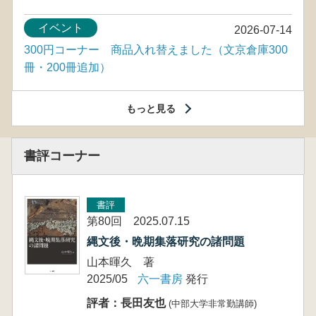
イベント
2026-07-14
300円コーナー 商品入れ替えました（文京倉庫300
冊・200冊追加）
もっと見る
書評コーナー
書評
第80回 2025.07.15
縄文後・晩期集落研究の諸問題
山本暉久 著
2025/05
六一書房
発行
評者：長田友也
(中部大学非常勤講師)