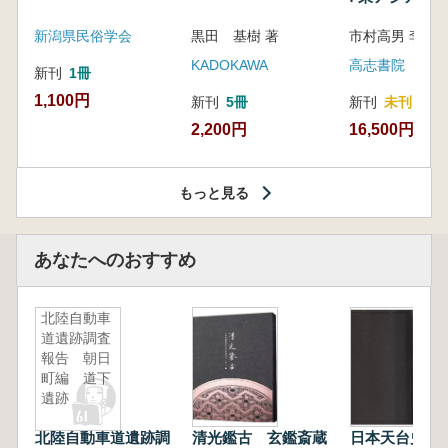
新潟県民俗学会
黒田 基樹 著
KADOKAWA
高志書院
新刊
1冊
1,100円
新刊
5冊
新刊
未刊
2,200円
16,500円
もっと見る
あなたへのおすすめ
北陸自動車
道遺跡調査
報告 朝日
町編 道下
遺跡
北陸自動車道遺跡調
清光鑑古 玄鑑斎蔵
日本天台史 