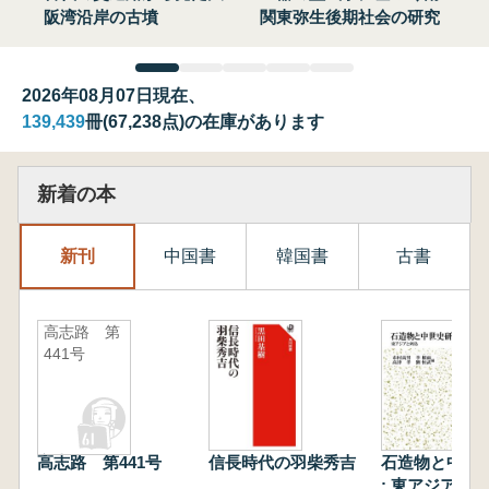
阪湾沿岸の古墳
関東弥生後期社会の研究
2026年08月07日現在、
139,439
冊(67,238点)の在庫があります
新着の本
新刊
中国書
韓国書
古書
高志路 第
441号
高志路 第441号
信長時代の羽柴秀吉
石造物と中世
: 東アジアと