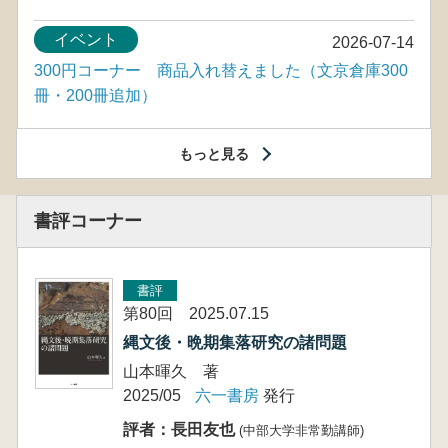
イベント
2026-07-14
300円コーナー 商品入れ替えました（文京倉庫300
冊・200冊追加）
もっと見る
書評コーナー
書評
第80回 2025.07.15
縄文後・晩期集落研究の諸問題
山本暉久 著
2025/05
六一書房
発行
評者：長田友也
(中部大学非常勤講師)