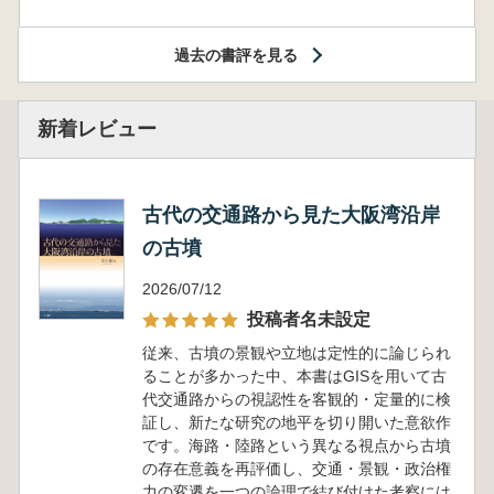
過去の書評を見る
新着レビュー
古代の交通路から見た大阪湾沿岸
の古墳
2026/07/12
投稿者名未設定
従来、古墳の景観や立地は定性的に論じられ
ることが多かった中、本書はGISを用いて古
代交通路からの視認性を客観的・定量的に検
証し、新たな研究の地平を切り開いた意欲作
です。海路・陸路という異なる視点から古墳
の存在意義を再評価し、交通・景観・政治権
力の変遷を一つの論理で結び付けた考察には