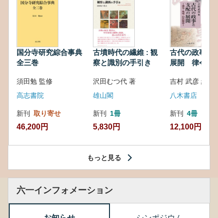
国分寺研究綜合事典
古墳時代の繊維 : 観
古代の政事と
全三巻
察と識別の手引き
展開 律令・
対外関係
須田勉 監修
沢田むつ代 著
吉村 武彦 編集
高志書院
雄山閣
八木書店
新刊
取り寄せ
新刊
1冊
新刊
4冊
46,200円
5,830円
12,100円
もっと見る
六一インフォメーション
お知らせ
シンポジウム