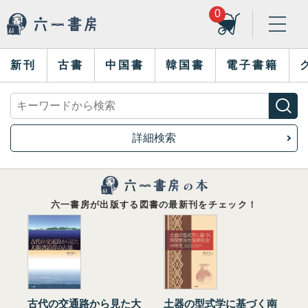
0
新刊
古書
中国書
韓国書
電子書籍
詳細検索
六一書房が出版する図書の最新刊をチェック！
古代の交通路から見た大
土器の型式学に基づく南