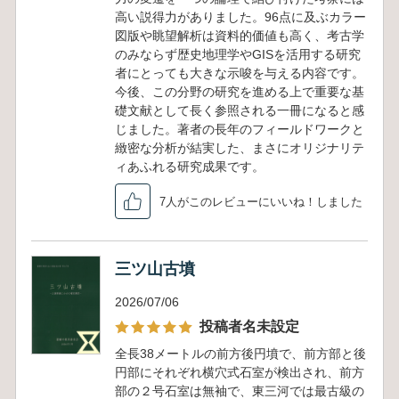
高い説得力がありました。96点に及ぶカラー
図版や眺望解析は資料的価値も高く、考古学
のみならず歴史地理学やGISを活用する研究
者にとっても大きな示唆を与える内容です。
今後、この分野の研究を進める上で重要な基
礎文献として長く参照される一冊になると感
じました。著者の長年のフィールドワークと
緻密な分析が結実した、まさにオリジナリテ
ィあふれる研究成果です。
7人がこのレビューにいいね！しました
三ツ山古墳
2026/07/06
投稿者名未設定
全長38メートルの前方後円墳で、前方部と後
円部にそれぞれ横穴式石室が検出され、前方
部の２号石室は無袖で、東三河では最古級の