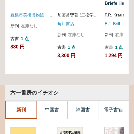
Briefe Heft IV
豊橋市美術博物館 岡山県立博物館
加藤常賢著 (二松学舎大学東洋学研究所別刊, 第1)
F.R. Kraus
角川書店
E.J. Brill
新刊
在庫なし
新刊
在庫なし
新刊
在庫なし
古書
1 点
880 円
古書
1 点
古書
1 点
3,300 円
1,294 円
六一書房のイチオシ
新刊
中国書
韓国書
電子書籍