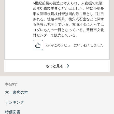
6世紀前葉の築造と考えられ、未盗掘で鉄製
武器や鉄製馬具などが出土した。特に小型矩
形立聞環状鏡板付轡は国内最古級として注目
される。埴輪や馬具、横穴式石室などに関す
る考察も充実している。古墳オタにとっては
ヨダレもんの一冊となっている。豊橋市文化
財センターで販売している。
2人がこのレビューにいいね！しました
もっと見る
本を探す
六一書房の本
ランキング
特価図書