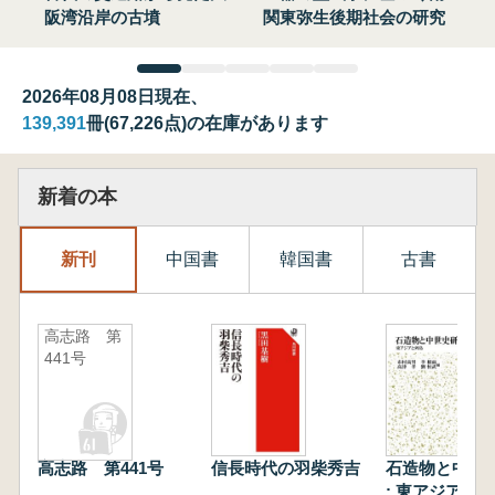
阪湾沿岸の古墳
関東弥生後期社会の研究
2026年08月08日現在、
139,391
冊(67,226点)の在庫があります
新着の本
新刊
中国書
韓国書
古書
高志路 第
441号
高志路 第441号
信長時代の羽柴秀吉
石造物と中世
: 東アジアと