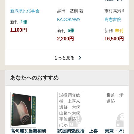
新潟県民俗学会
黒田 基樹 著
KADOKAWA
高志書院
新刊
1冊
1,100円
新刊
5冊
新刊
未刊
2,200円
16,500円
もっと見る
あなたへのおすすめ
試掘調査総
乗兼・坪江
括 上喜来
遺跡
遺跡 大俣
山路〜大俣
宇佐遺跡
ほか
高句麗瓦当芸術研
試掘調査総括 上喜
乗兼・坪江遺