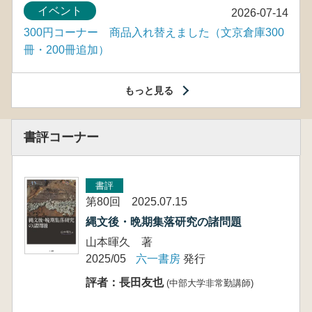
イベント
2026-07-14
300円コーナー 商品入れ替えました（文京倉庫300
冊・200冊追加）
もっと見る
書評コーナー
書評
第80回 2025.07.15
縄文後・晩期集落研究の諸問題
山本暉久 著
2025/05
六一書房
発行
評者：長田友也
(中部大学非常勤講師)