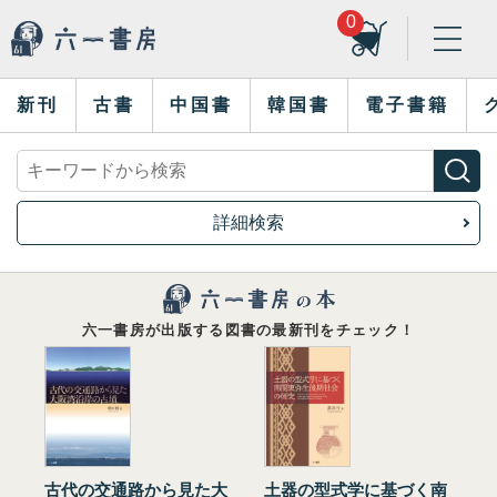
0
新刊
古書
中国書
韓国書
電子書籍
詳細検索
六一書房が出版する図書の最新刊をチェック！
古代の交通路から見た大
土器の型式学に基づく南