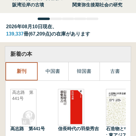
阪湾沿岸の古墳
関東弥生後期社会の研究
2026年08月10日現在、
139,337
冊(67,209点)の在庫があります
新着の本
新刊
中国書
韓国書
古書
高志路 第
441号
高志路 第441号
信長時代の羽柴秀吉
石造物と中世
: 東アジアと