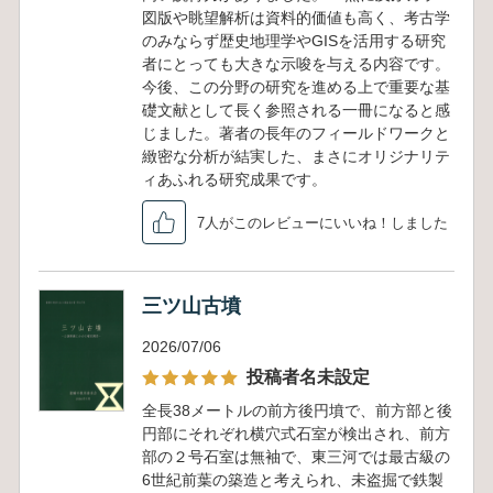
図版や眺望解析は資料的価値も高く、考古学
のみならず歴史地理学やGISを活用する研究
者にとっても大きな示唆を与える内容です。
今後、この分野の研究を進める上で重要な基
礎文献として長く参照される一冊になると感
じました。著者の長年のフィールドワークと
緻密な分析が結実した、まさにオリジナリテ
ィあふれる研究成果です。
7人がこのレビューにいいね！しました
三ツ山古墳
2026/07/06
投稿者名未設定
全長38メートルの前方後円墳で、前方部と後
円部にそれぞれ横穴式石室が検出され、前方
部の２号石室は無袖で、東三河では最古級の
6世紀前葉の築造と考えられ、未盗掘で鉄製