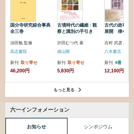
国分寺研究綜合事典
古墳時代の繊維 : 観
古代の政事と
全三巻
察と識別の手引き
展開 律令・
対外関係
須田勉 監修
沢田むつ代 著
吉村 武彦 編集
高志書院
雄山閣
八木書店
新刊
取り寄せ
新刊
取り寄せ
新刊
4冊
46,200円
5,830円
12,100円
もっと見る
六一インフォメーション
お知らせ
シンポジウム