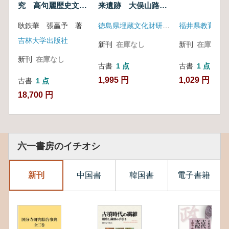
究 高句麗歴史文化
来遺跡 大俣山路〜
研究叢書
大俣宇佐遺跡 ほか
耿鉄華 張贏予 著
徳島県埋蔵文化財研究会
吉林大学出版社
新刊
在庫なし
新刊
在庫なし
新刊
在庫なし
古書
1 点
古書
1 点
1,995 円
1,029 円
古書
1 点
18,700 円
六一書房のイチオシ
新刊
中国書
韓国書
電子書籍