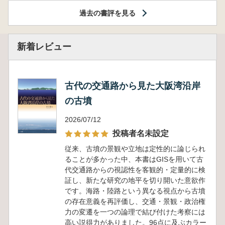
過去の書評を見る
新着レビュー
古代の交通路から見た大阪湾沿岸
の古墳
2026/07/12
投稿者名未設定
従来、古墳の景観や立地は定性的に論じられ
ることが多かった中、本書はGISを用いて古
代交通路からの視認性を客観的・定量的に検
証し、新たな研究の地平を切り開いた意欲作
です。海路・陸路という異なる視点から古墳
の存在意義を再評価し、交通・景観・政治権
力の変遷を一つの論理で結び付けた考察には
高い説得力がありました。96点に及ぶカラー