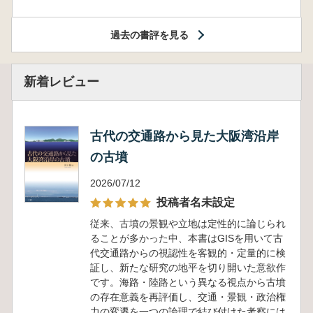
過去の書評を見る
新着レビュー
古代の交通路から見た大阪湾沿岸
の古墳
2026/07/12
投稿者名未設定
従来、古墳の景観や立地は定性的に論じられ
ることが多かった中、本書はGISを用いて古
代交通路からの視認性を客観的・定量的に検
証し、新たな研究の地平を切り開いた意欲作
です。海路・陸路という異なる視点から古墳
の存在意義を再評価し、交通・景観・政治権
力の変遷を一つの論理で結び付けた考察には