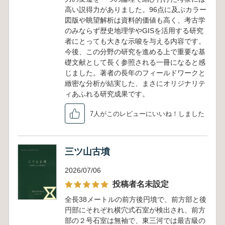
高い説得力がありました。96点に及ぶカラー
図版や眺望解析は資料的価値も高く、考古学
のみならず歴史地理学やGISを活用する研究
者にとっても大きな示唆を与える内容です。
今後、この分野の研究を進める上で重要な基
礎文献として長く参照される一冊になると感
じました。著者の長年のフィールドワークと
緻密な分析が結実した、まさにオリジナリテ
ィあふれる研究成果です。
7人がこのレビューにいいね！しました
三ツ山古墳
2026/07/06
投稿者名未設定
全長38メートルの前方後円墳で、前方部と後
円部にそれぞれ横穴式石室が検出され、前方
部の２号石室は無袖で、東三河では最古級の