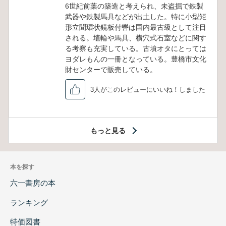
6世紀前葉の築造と考えられ、未盗掘で鉄製
武器や鉄製馬具などが出土した。特に小型矩
形立聞環状鏡板付轡は国内最古級として注目
される。埴輪や馬具、横穴式石室などに関す
る考察も充実している。古墳オタにとっては
ヨダレもんの一冊となっている。豊橋市文化
財センターで販売している。
3人がこのレビューにいいね！しました
もっと見る
本を探す
六一書房の本
ランキング
特価図書