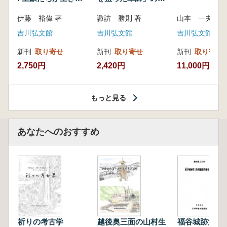
いた紀州制圧戦
像
伊藤 裕偉 著
諏訪 勝則 著
山本 一夫 
吉川弘文館
吉川弘文館
吉川弘文館
新刊
取り寄せ
新刊
取り寄せ
新刊
取り寄せ
2,750円
2,420円
11,000円
もっと見る
あなたへのおすすめ
祈りの考古学
越後奥三面の山村生
福谷城跡第4