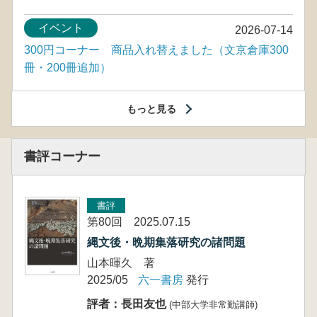
イベント
2026-07-14
300円コーナー 商品入れ替えました（文京倉庫300
冊・200冊追加）
もっと見る
書評コーナー
書評
第80回 2025.07.15
縄文後・晩期集落研究の諸問題
山本暉久 著
2025/05
六一書房
発行
評者：長田友也
(中部大学非常勤講師)