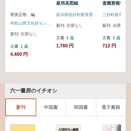
産用具図録
査概要報告書
菅原正明 編
新潟県朝日村教育委員会
三好町教育委員
和歌山県文化財センター
新刊
在庫なし
新刊
在庫なし
新刊
在庫なし
古書
1 点
古書
1 点
1,760 円
712 円
古書
1 点
4,400 円
六一書房のイチオシ
新刊
中国書
韓国書
電子書籍