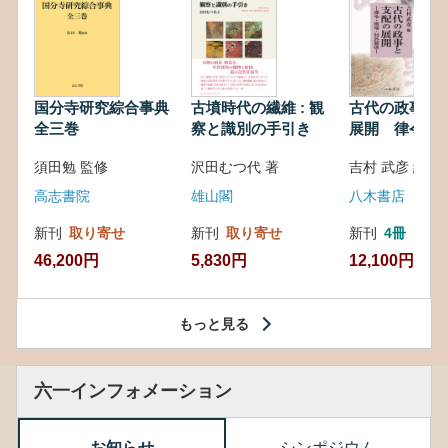
国分寺研究綜合事典
古墳時代の繊維 : 観
古代の政事と
全三巻
察と識別の手引き
展開 律令・
対外関係
須田勉 監修
沢田むつ代 著
吉村 武彦 編集
高志書院
雄山閣
八木書店
新刊
取り寄せ
新刊
取り寄せ
新刊
4冊
46,200円
5,830円
12,100円
もっと見る
六一インフォメーション
お知らせ
シンポジウム