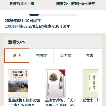
阪湾沿岸の古墳
関東弥生後期社会の研究
2026年08月10日現在、
139,434
冊(67,278点)の在庫があります
新着の本
新刊
中国書
韓国書
古書
豊臣政権と熊野の城
黒田官兵衛 : 「天下
近世米市場の
: 土豪たちが生き抜
を狙った軍師」の実