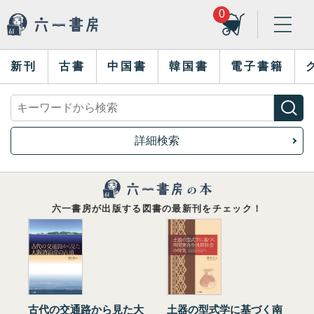
0
新刊
古書
中国書
韓国書
電子書籍
詳細検索
六一書房が出版する図書の最新刊をチェック！
古代の交通路から見た大
土器の型式学に基づく南