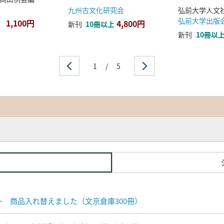
九州古文化研究会
弘前大学出版
1,100円
4,800円
新刊
10冊以上
新刊
10冊以
1
/
5
ナー 商品入れ替えました（文京倉庫300冊）