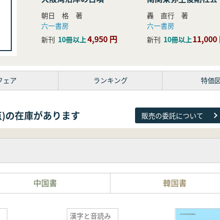
研究
朝日 格 著
轟 直行 著
六一書房
六一書房
4,950 円
11,000
新刊
10冊以上
新刊
10冊以上
フェア
ランキング
特価
81点)の在庫があります
販売の委託について
中国書
韓国書
漢字と音読み