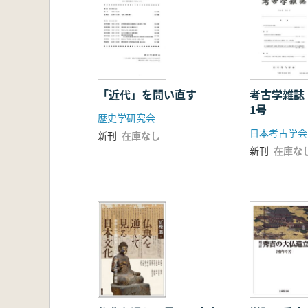
「近代」を問い直す
考古学雑誌
1号
歴史学研究会
日本考古学会
新刊
在庫なし
新刊
在庫な