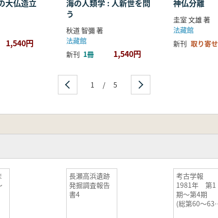
の大仏造立
海の人類学 : 人新世を問
神仏分離
う
圭室 文雄 著
法藏館
秋道 智彌 著
法藏館
1,540円
新刊
取り寄せ
1,540円
新刊
1冊
1
/
5
ま
長瀬高浜遺跡
考古学報
〜
発掘調査報告
1981年 第1
書4
期〜第4期
(総第60〜63
冊) 4冊セッ