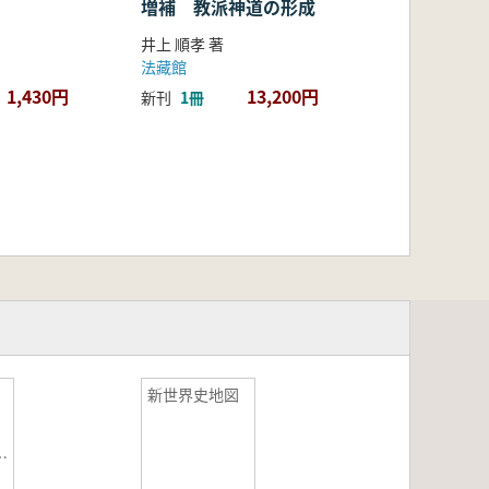
増補 教派神道の形成
井上 順孝 著
法藏館
1,430円
13,200円
新刊
1冊
新世界史地図