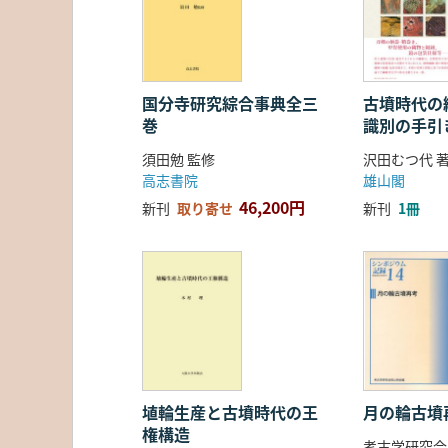
国分寺研究綜合事典全三
古墳時代の繊
巻
識別の手引
須田勉 監修
沢田むつ代 
高志書院
雄山閣
46,200円
新刊
取り寄せ
新刊
1冊
埴輪生産と古墳時代の王
月の輪古墳
権構造
考古学研究会