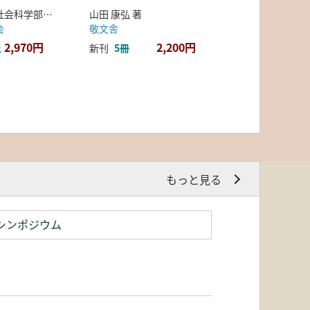
弘前大学人文社会科学部北日本考古学研究センター 編
山田 康弘 著
会
敬文舎
2,970円
2,200円
上
新刊
5冊
もっと見る
シンポジウム