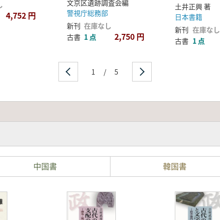
文京区遺跡調査会編
し
土井正興 著
警視庁総務部
4,752 円
日本書籍
新刊
在庫なし
新刊
在庫なし
2,750 円
古書
1 点
古書
1 点
1
/
5
中国書
韓国書