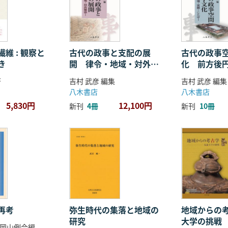
維 : 観察と
古代の政事と支配の展
古代の政事
き
開 律令・地域・対外関
化 前方後
係
ことば
著
吉村 武彦 編集
吉村 武彦 編集
八木書店
八木書店
5,830円
12,100円
新刊
4冊
新刊
10冊
再考
弥生時代の集落と地域の
地域からの考
研究
大学の挑戦
岡山例会編