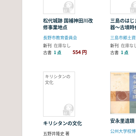
松代城跡 国補神田川改
三島のはじ
修事業地点
器〜古墳時
長野市教育委員会
三島市郷土資
新刊
在庫なし
新刊
在庫な
554 円
古書
1 点
古書
1 点
キリシタンの
文化
安永里遺蹟
キリシタンの文化
五野井隆史 著