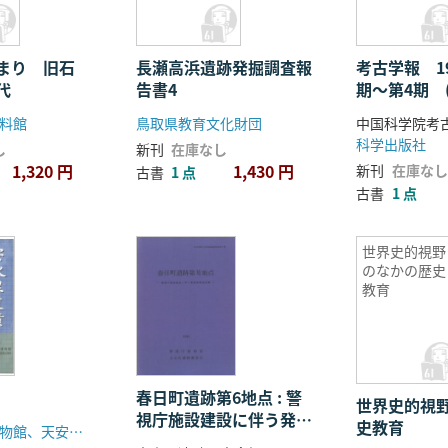
ト
まり 旧石
長瀬高浜遺跡発掘調査報
考古学報 1
代
告書4
期〜第4期 
63冊) 4冊
料館
鳥取県教育文化財団
中国科学院考
科学出版社
し
新刊
在庫なし
1,320 円
1,430 円
新刊
在庫なし
古書
1 点
古書
1 点
世界史的視野
のなかの歴史
教育
春日町遺跡第6地点 : 警
世界史的視
視庁施設建設に伴う発掘
史教育
公州大学校博物館、天安論山間高速道路株式会社
調査報告書