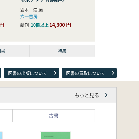
際的研究
岩本 崇 編
六一書房
 円
14,300 円
新刊
10冊以上
図書
特集
図書の出版について
図書の買取について
もっと見る
古書