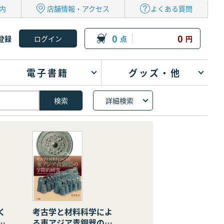
内
店舗情報・アクセス
よくある質問
0
0
登録
点
円
電子書籍
グッズ・他
詳細検索
く
考古学と材料科学によ
の
る東アジア青銅器の学