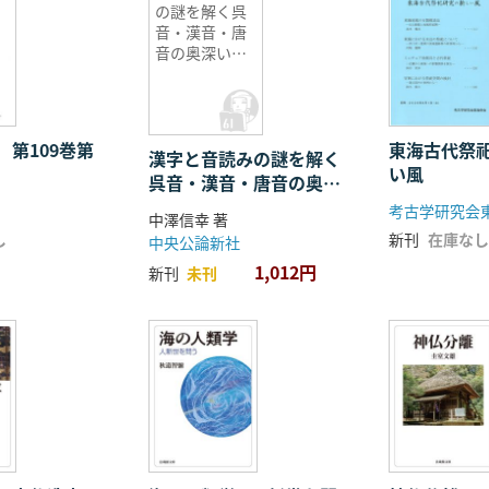
の謎を解く呉
音・漢音・唐
音の奥深い世
界
 第109巻第
東海古代祭
漢字と音読みの謎を解く
い風
呉音・漢音・唐音の奥深
い世界
考古学研究会
中澤信幸 著
し
新刊
在庫なし
中央公論新社
1,012円
新刊
未刊