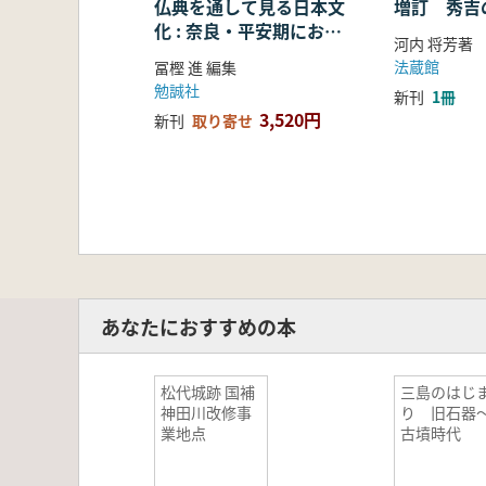
仏典を通して見る日本文
増訂 秀吉
化 : 奈良・平安期におけ
河内 将芳著
る仏教の受容・融合・展
法蔵館
冨樫 進 編集
開
勉誠社
新刊
1冊
3,520円
新刊
取り寄せ
あなたにおすすめの本
松代城跡 国補
三島のはじ
神田川改修事
り 旧石器
業地点
古墳時代