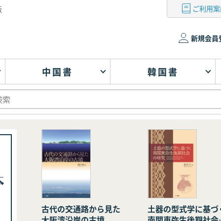
ご利用案
版
新規会員
中国書
韓国書
古代の交通路から見た
土器の型式学に基づ
大阪湾沿岸の古墳
南関東弥生後期社会