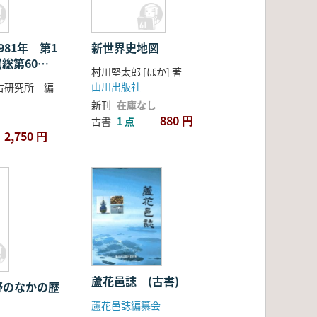
981年 第1
新世界史地図
(総第60〜
村川堅太郎 [ほか] 著
セット
山川出版社
古研究所 編
新刊
在庫なし
880 円
古書
1 点
2,750 円
蘆花邑誌 (古書)
野のなかの歴
蘆花邑誌編纂会