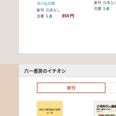
新刊
在庫な
吉川弘文館
古書
1 点
新刊
在庫なし
854 円
古書
1 点
六一書房のイチオシ
新刊