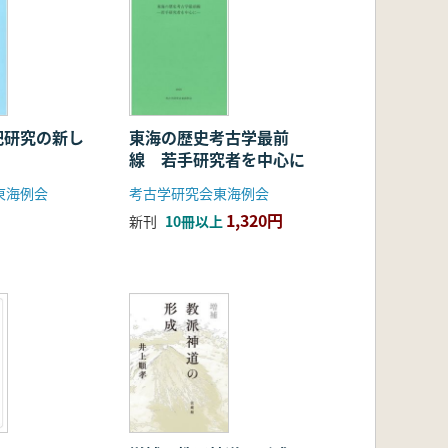
祀研究の新し
東海の歴史考古学最前
線 若手研究者を中心に
東海例会
考古学研究会東海例会
1,320円
新刊
10冊以上