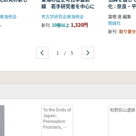
線 若手研究者を中心に
化 : 奈良
る仏教の受
東海例会
考古学研究会東海例会
冨樫 進 編集
開
勉誠社
1,320円
し
新刊
10冊以上
新刊
取り寄せ
1
/
5
To the Ends of
和野前山遺跡
Japan:
Premodern
Frontiers,
Boundaries,