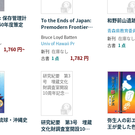
and
Interactions
ハードカバー
: 保存管理計
To the Ends of Japan:
和野前山遺
50年度策定
Premodern Frontiers,
青森県教育委
Boundaries, and
Bruce Loyd Batten
新刊
在庫なし
Interactions ハードカ
し
Univ of Hawaii Pr
古書
1 点
バー
1,760 円~
新刊
在庫なし
1,782 円
古書
1 点
研究紀要 第3
号 埋蔵文化
財調査室開設
10周年記念特
集号
琉球・沖縄史
弥生人の彩
研究紀要 第3号 埋蔵
王が愛した
文化財調査室開設10周