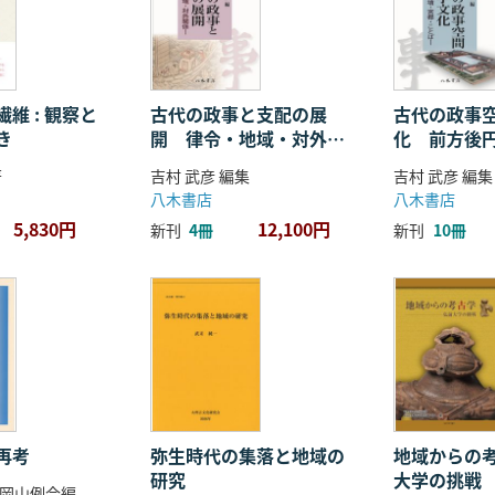
維 : 観察と
古代の政事と支配の展
古代の政事
き
開 律令・地域・対外関
化 前方後
係
ことば
著
吉村 武彦 編集
吉村 武彦 編集
八木書店
八木書店
5,830円
12,100円
新刊
4冊
新刊
10冊
再考
弥生時代の集落と地域の
地域からの考
研究
大学の挑戦
岡山例会編