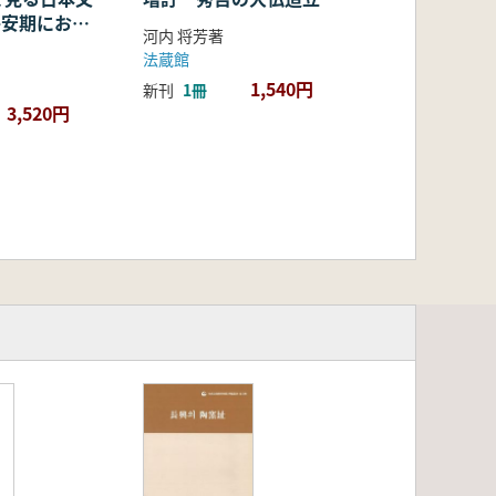
・平安期におけ
河内 将芳著
容・融合・展
法蔵館
1,540円
新刊
1冊
3,520円