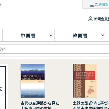
ご利用案
版
新規会員
中国書
韓国書
古代の交通路から見た
土器の型式学に基づ
大阪湾沿岸の古墳
南関東弥生後期社会