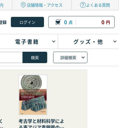
内
店舗情報・アクセス
よくある質問
0
0
登録
点
円
電子書籍
グッズ・他
詳細検索
く
考古学と材料科学によ
の
る東アジア青銅器の学