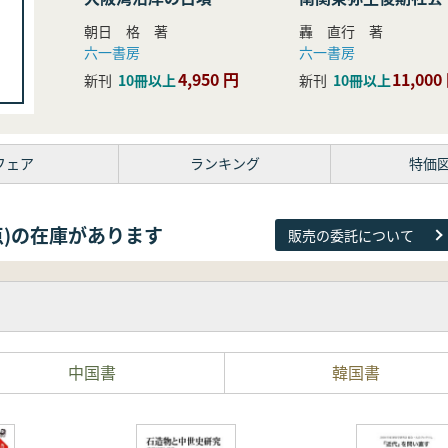
研究
朝日 格 著
轟 直行 著
六一書房
六一書房
4,950 円
11,000
新刊
10冊以上
新刊
10冊以上
フェア
ランキング
特価
38点)の在庫があります
販売の委託について
中国書
韓国書