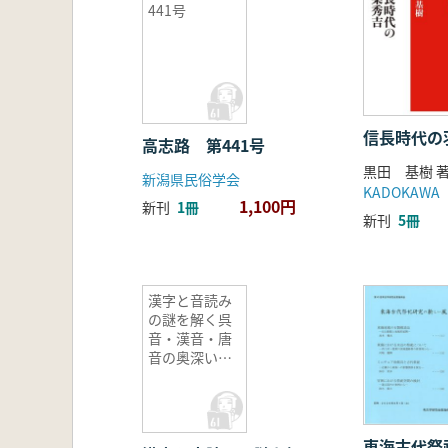
441号
信長時代の
高志路 第441号
黒田 基樹 
新潟県民俗学会
KADOKAWA
1,100円
新刊
1冊
新刊
5冊
漢字と音読み
の謎を解く呉
音・漢音・唐
音の奥深い世
界
東海古代祭