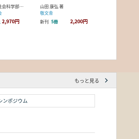
弘前大学人文社会科学部北日本考古学研究センター 編
山田 康弘 著
会
敬文舎
2,970円
2,200円
上
新刊
5冊
もっと見る
シンポジウム