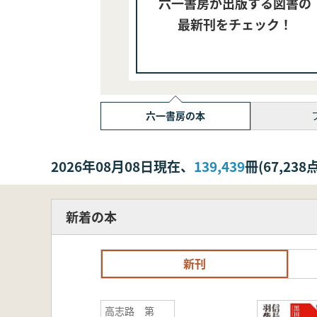
六一書房が出版する図書の
最新刊をチェック！
六一書房の本
2026年08月08日現在、
139,439
冊(67,2
新着の本
新刊
高志路 第