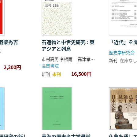
羽柴秀吉
石造物と中世史研究 : 東
「近代」を
アジアと列島
著
歴史学研究会
市村高男 李根雨 高津孝 劉恒武 編
新刊
在庫なし
高志書院
2,200円
16,500円
新刊
未刊
祀研究の新し
東海の歴史考古学最前
仏典を通し