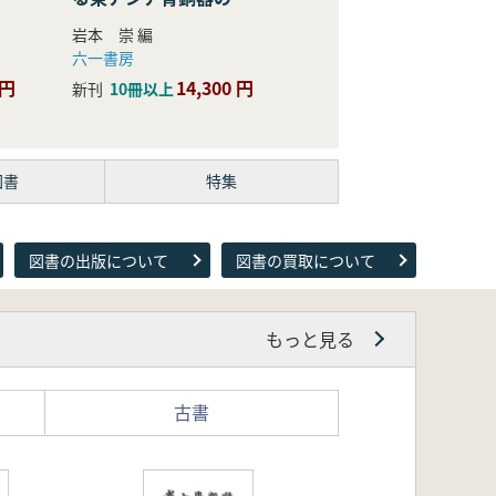
際的研究
岩本 崇 編
六一書房
 円
14,300 円
新刊
10冊以上
図書
特集
図書の出版について
図書の買取について
もっと見る
古書