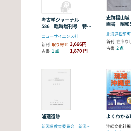
向
史跡福山城 
考古学ジャーナル
画書 昭和
586 臨時増刊号 特
集 2008年考古学会の
北海道松前町
ニューサイエンス社
動向
新刊
在庫な
3,666円
新刊
取り寄せ
古書
2 点
1,870 円
古書
1 点
浦廻遺跡
よくわかる
新潟県教育委員会 新潟県埋蔵文化財調査事業団
沖縄文化社編