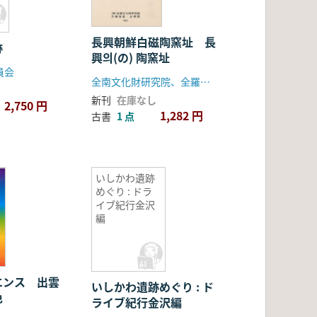
長興朝鮮白磁陶窯址 長
跡
興의(の) 陶窯址
員会
全南文化財研究院、全羅南道・長興郡
新刊
在庫なし
2,750 円
1,282 円
古書
1 点
いしかわ遺跡
めぐり : ドラ
イブ紀行金沢
編
エンス 出雲
いしかわ遺跡めぐり : ド
色
ライブ紀行金沢編