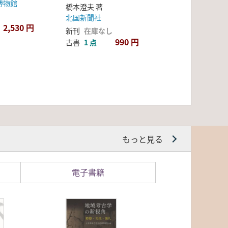
博物館
橋本澄夫 著
北国新聞社
2,530 円
新刊
在庫なし
990 円
古書
1 点
もっと見る
電子書籍