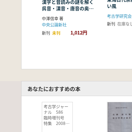
漢字と音読みの謎を解く
い風
呉音・漢音・唐音の奥深
い世界
考古学研究会
中澤信幸 著
新刊
在庫な
中央公論新社
1,012円
新刊
未刊
あなたにおすすめの本
考古学ジャー
ナル 586
臨時増刊号
特集 2008年
考古学会の動