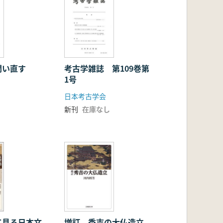
問い直す
考古学雑誌 第109巻第
1号
日本考古学会
新刊
在庫なし
て見る日本文
増訂 秀吉の大仏造立