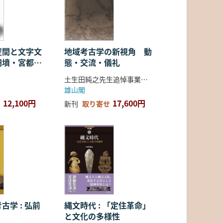
空間と文字文
地域考古学の新視角 動
円墳・宮都・
態・交流・儀礼
土生田純之先生追悼事業会 編
雄山閣
12,100円
17,600円
新刊
取り寄せ
古学 : 弘前
縄文時代 : 「定住革命」
と文化の多様性