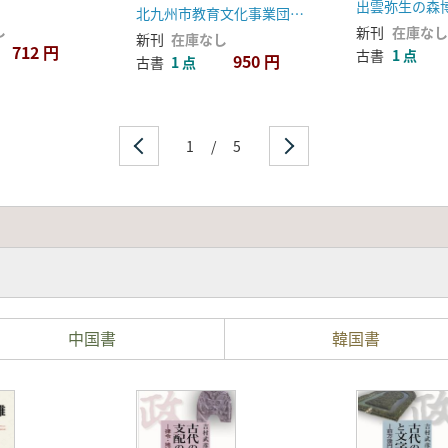
年記念特集号
出雲弥生の森
北九州市教育文化事業団、埋蔵文化財調査室
し
新刊
在庫なし
新刊
在庫なし
712 円
古書
1 点
950 円
古書
1 点
1
/
5
中国書
韓国書