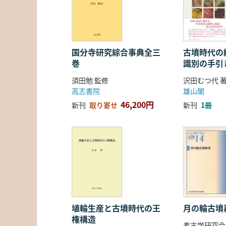
国分寺研究綜合事典全三
古墳時代の繊
巻
識別の手引
須田勉 監修
沢田むつ代 
高志書院
雄山閣
46,200円
新刊
取り寄せ
新刊
1冊
埴輪生産と古墳時代の王
月の輪古墳
権構造
考古学研究会