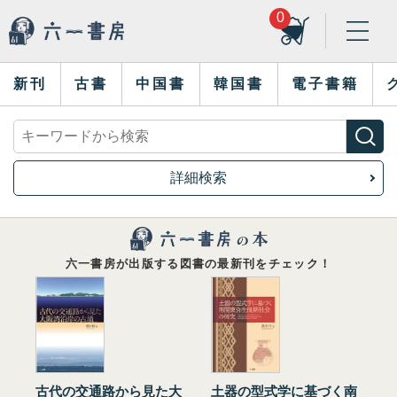
0
新刊
古書
中国書
韓国書
電子書籍
詳細検索
六一書房が出版する図書の最新刊をチェック！
古代の交通路から見た大
土器の型式学に基づく南