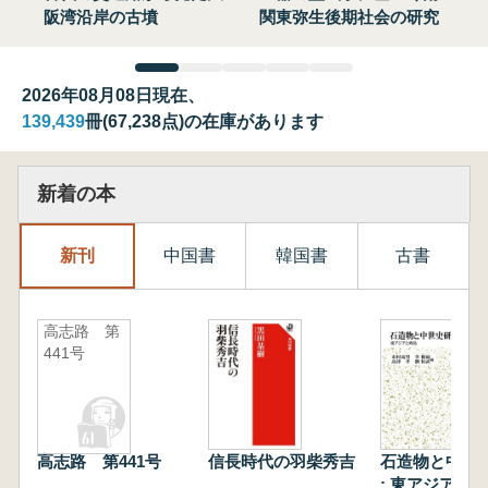
阪湾沿岸の古墳
関東弥生後期社会の研究
2026年08月08日現在、
139,439
冊(67,238点)の在庫があります
新着の本
新刊
中国書
韓国書
古書
高志路 第
441号
高志路 第441号
信長時代の羽柴秀吉
石造物と中世
: 東アジアと