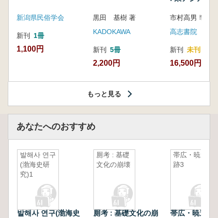
新潟県民俗学会
黒田 基樹 著
KADOKAWA
高志書院
新刊
1冊
1,100円
新刊
5冊
新刊
未刊
2,200円
16,500円
もっと見る
あなたへのおすすめ
발해사 연구
厠考 : 基礎
帯広・暁遺
(渤海史研
文化の崩壊
跡3
究)1
발해사 연구(渤海史
厠考 : 基礎文化の崩
帯広・暁遺跡3