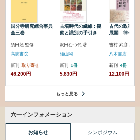
国分寺研究綜合事典
古墳時代の繊維 : 観
古代の政事と
全三巻
察と識別の手引き
展開 律令・
対外関係
須田勉 監修
沢田むつ代 著
吉村 武彦 編集
高志書院
雄山閣
八木書店
新刊
取り寄せ
新刊
1冊
新刊
4冊
46,200円
5,830円
12,100円
もっと見る
六一インフォメーション
お知らせ
シンポジウム