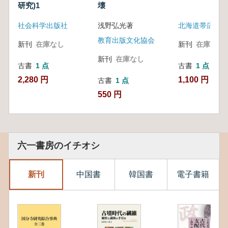
研究)1
壊
社会科学出版社
浅野弘光著
教育出版文化協会
新刊
在庫なし
新刊
在庫なし
新刊
在庫なし
古書
1 点
古書
1 点
2,280 円
1,100 円
古書
1 点
550 円
六一書房のイチオシ
新刊
中国書
韓国書
電子書籍