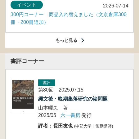
イベント
2026-07-14
300円コーナー 商品入れ替えました（文京倉庫300
冊・200冊追加）
もっと見る
書評コーナー
書評
第80回 2025.07.15
縄文後・晩期集落研究の諸問題
山本暉久 著
2025/05
六一書房
発行
評者：長田友也
(中部大学非常勤講師)