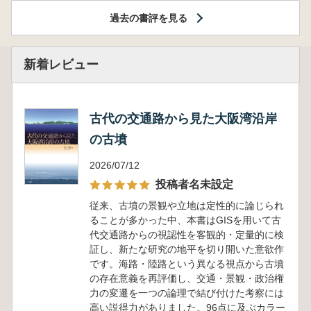
過去の書評を見る
新着レビュー
古代の交通路から見た大阪湾沿岸
の古墳
2026/07/12
投稿者名未設定
従来、古墳の景観や立地は定性的に論じられ
ることが多かった中、本書はGISを用いて古
代交通路からの視認性を客観的・定量的に検
証し、新たな研究の地平を切り開いた意欲作
です。海路・陸路という異なる視点から古墳
の存在意義を再評価し、交通・景観・政治権
力の変遷を一つの論理で結び付けた考察には
高い説得力がありました。96点に及ぶカラー