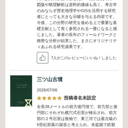
図版や眺望解析は資料的価値も高く、考古学
のみならず歴史地理学やGISを活用する研究
者にとっても大きな示唆を与える内容です。
今後、この分野の研究を進める上で重要な基
礎文献として長く参照される一冊になると感
じました。著者の長年のフィールドワークと
緻密な分析が結実した、まさにオリジナリテ
ィあふれる研究成果です。
7人がこのレビューにいいね！しました
三ツ山古墳
2026/07/06
投稿者名未設定
全長38メートルの前方後円墳で、前方部と後
円部にそれぞれ横穴式石室が検出され、前方
部の２号石室は無袖で、東三河では最古級の
6世紀前葉の築造と考えられ、未盗掘で鉄製