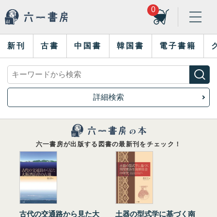
0
新刊
古書
中国書
韓国書
電子書籍
詳細検索
六一書房が出版する図書の最新刊をチェック！
古代の交通路から見た大
土器の型式学に基づく南