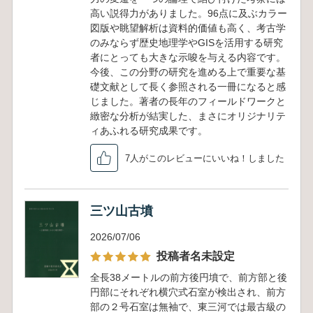
高い説得力がありました。96点に及ぶカラー
図版や眺望解析は資料的価値も高く、考古学
のみならず歴史地理学やGISを活用する研究
者にとっても大きな示唆を与える内容です。
今後、この分野の研究を進める上で重要な基
礎文献として長く参照される一冊になると感
じました。著者の長年のフィールドワークと
緻密な分析が結実した、まさにオリジナリテ
ィあふれる研究成果です。
7人がこのレビューにいいね！しました
三ツ山古墳
2026/07/06
投稿者名未設定
全長38メートルの前方後円墳で、前方部と後
円部にそれぞれ横穴式石室が検出され、前方
部の２号石室は無袖で、東三河では最古級の