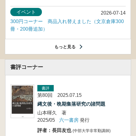
イベント
2026-07-14
300円コーナー 商品入れ替えました（文京倉庫300
冊・200冊追加）
もっと見る
書評コーナー
書評
第80回 2025.07.15
縄文後・晩期集落研究の諸問題
山本暉久 著
2025/05
六一書房
発行
評者：長田友也
(中部大学非常勤講師)