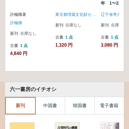
年 1〜2期 
3、4期)
許極燉著
東京都埋蔵文化財センター
許極燉
新刊
在庫なし
新刊
在庫なし
新刊
在庫なし
古書
1 点
古書
1 点
1,320 円
3,080 円
古書
1 点
4,840 円
六一書房のイチオシ
新刊
中国書
韓国書
電子書籍