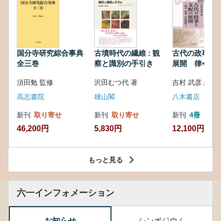
国分寺研究綜合事典
古墳時代の繊維 : 観
古代の政事と
全三巻
察と識別の手引き
展開 律令・
対外関係
須田勉 監修
沢田むつ代 著
吉村 武彦 編集
高志書院
雄山閣
八木書店
新刊
取り寄せ
新刊
取り寄せ
新刊
4冊
46,200円
5,830円
12,100円
もっと見る
六一インフォメーション
お知らせ
シンポジウム