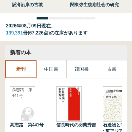
阪湾沿岸の古墳
関東弥生後期社会の研究
2026年08月09日現在、
139,391
冊(67,226点)の在庫があります
新着の本
新刊
中国書
韓国書
古書
高志路 第
441号
高志路 第441号
信長時代の羽柴秀吉
石造物と中世
: 東アジアと