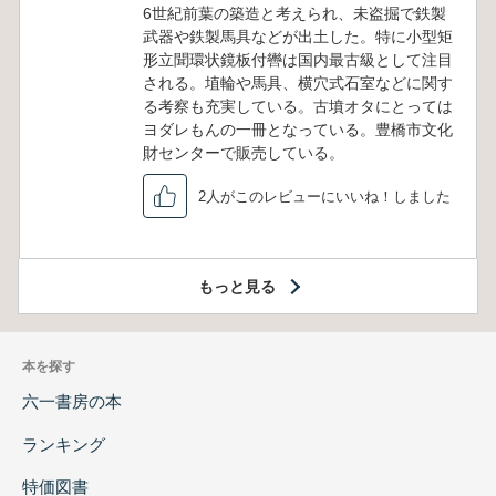
6世紀前葉の築造と考えられ、未盗掘で鉄製
武器や鉄製馬具などが出土した。特に小型矩
形立聞環状鏡板付轡は国内最古級として注目
される。埴輪や馬具、横穴式石室などに関す
る考察も充実している。古墳オタにとっては
ヨダレもんの一冊となっている。豊橋市文化
財センターで販売している。
2人がこのレビューにいいね！しました
もっと見る
本を探す
六一書房の本
ランキング
特価図書