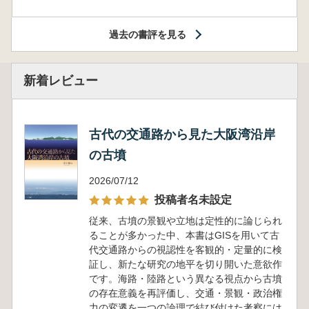
過去の書評を見る
新着レビュー
古代の交通路から見た大阪湾沿岸
の古墳
2026/07/12
投稿者名未設定
従来、古墳の景観や立地は定性的に論じられ
ることが多かった中、本書はGISを用いて古
代交通路からの視認性を客観的・定量的に検
証し、新たな研究の地平を切り開いた意欲作
です。海路・陸路という異なる視点から古墳
の存在意義を再評価し、交通・景観・政治権
力の変遷を一つの論理で結び付けた考察には