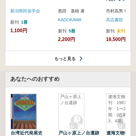
新潟県民俗学会
黒田 基樹 著
KADOKAWA
高志書院
新刊
1冊
1,100円
新刊
5冊
新刊
未刊
2,200円
16,500円
もっと見る
あなたへのおすすめ
戸山ヶ原上
遼海文物学
ノ台遺跡
刊 1987
年 1〜2
期 (総第
3、4期)
台湾近代発展史
戸山ヶ原上ノ台遺跡
遼海文物学刊 