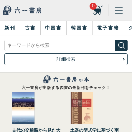
0
新刊
古書
中国書
韓国書
電子書籍
詳細検索
六一書房が出版する図書の最新刊をチェック！
古代の交通路から見た大
土器の型式学に基づく南