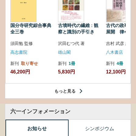
国分寺研究綜合事典
古墳時代の繊維 : 観
古代の政事と
全三巻
察と識別の手引き
展開 律令・
対外関係
須田勉 監修
沢田むつ代 著
吉村 武彦 編集
高志書院
雄山閣
八木書店
新刊
取り寄せ
新刊
1冊
新刊
4冊
46,200円
5,830円
12,100円
もっと見る
六一インフォメーション
お知らせ
シンポジウム