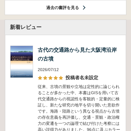
過去の書評を見る
新着レビュー
古代の交通路から見た大阪湾沿岸
の古墳
2026/07/12
投稿者名未設定
従来、古墳の景観や立地は定性的に論じられ
ることが多かった中、本書はGISを用いて古
代交通路からの視認性を客観的・定量的に検
証し、新たな研究の地平を切り開いた意欲作
です。海路・陸路という異なる視点から古墳
の存在意義を再評価し、交通・景観・政治権
力の変遷を一つの論理で結び付けた考察には
高い説得力がありました。96点に及ぶカラー