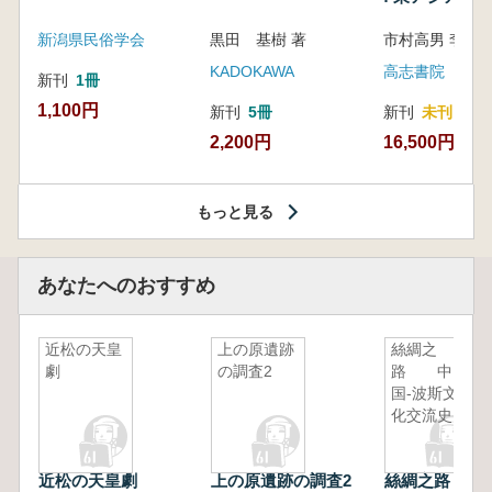
新潟県民俗学会
黒田 基樹 著
KADOKAWA
高志書院
新刊
1冊
1,100円
新刊
5冊
新刊
未刊
2,200円
16,500円
もっと見る
あなたへのおすすめ
近松の天皇
上の原遺跡
絲綢之
劇
の調査2
路 中
国-波斯文
化交流史
近松の天皇劇
上の原遺跡の調査2
絲綢之路 中