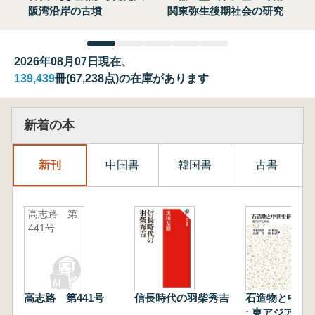
阪湾沿岸の古墳
関東弥生後期社会の研究
2026年08月07日現在、
139,439
冊(67,238点)の在庫があります
新着の本
新刊
中国書
韓国書
古書
高志路 第
441号
高志路 第441号
信長時代の羽柴秀吉
石造物と中世
: 東アジアと