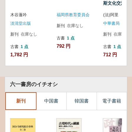
斯文化交流史
木谷蓬吟
福岡県教育委員会
淡清堂出版
中華書局
新刊
在庫なし
新刊
在庫なし
新刊
在庫なし
古書
1 点
792 円
古書
1 点
古書
1 点
1,782 円
712 円
六一書房のイチオシ
新刊
中国書
韓国書
電子書籍