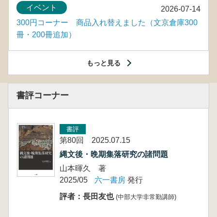
イベント
2026-07-14
300円コーナー 商品入れ替えました（文京倉庫300
冊・200冊追加）
もっと見る
書評コーナー
書評
第80回 2025.07.15
縄文後・晩期集落研究の諸問題
山本暉久 著
2025/05
六一書房
発行
評者：長田友也
(中部大学非常勤講師)