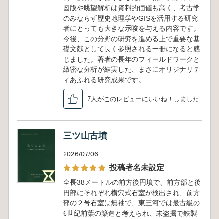
図版や眺望解析は資料的価値も高く、考古学
のみならず歴史地理学やGISを活用する研究
者にとっても大きな示唆を与える内容です。
今後、この分野の研究を進める上で重要な基
礎文献として長く参照される一冊になると感
じました。著者の長年のフィールドワークと
緻密な分析が結実した、まさにオリジナリテ
ィあふれる研究成果です。
7人がこのレビューにいいね！しました
三ツ山古墳
2026/07/06
投稿者名未設定
全長38メートルの前方後円墳で、前方部と後
円部にそれぞれ横穴式石室が検出され、前方
部の２号石室は無袖で、東三河では最古級の
6世紀前葉の築造と考えられ、未盗掘で鉄製