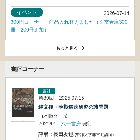
イベント
2026-07-14
300円コーナー 商品入れ替えました（文京倉庫300
冊・200冊追加）
もっと見る
書評コーナー
書評
第80回 2025.07.15
縄文後・晩期集落研究の諸問題
山本暉久 著
2025/05
六一書房
発行
評者：長田友也
(中部大学非常勤講師)