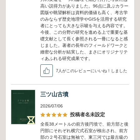
高い説得力がありました。96点に及ぶカラー
図版や眺望解析は資料的価値も高く、考古学
のみならず歴史地理学やGISを活用する研究
者にとっても大きな示唆を与える内容です。
今後、この分野の研究を進める上で重要な基
礎文献として長く参照される一冊になると感
じました。著者の長年のフィールドワークと
緻密な分析が結実した、まさにオリジナリテ
ィあふれる研究成果です。
7人がこのレビューにいいね！しました
三ツ山古墳
2026/07/06
投稿者名未設定
全長38メートルの前方後円墳で、前方部と後
円部にそれぞれ横穴式石室が検出され、前方
部の２号石室は無袖で、東三河では最古級の