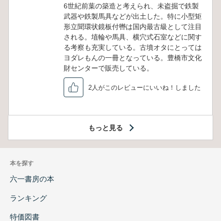
6世紀前葉の築造と考えられ、未盗掘で鉄製
武器や鉄製馬具などが出土した。特に小型矩
形立聞環状鏡板付轡は国内最古級として注目
される。埴輪や馬具、横穴式石室などに関す
る考察も充実している。古墳オタにとっては
ヨダレもんの一冊となっている。豊橋市文化
財センターで販売している。
2人がこのレビューにいいね！しました
もっと見る
本を探す
六一書房の本
ランキング
特価図書