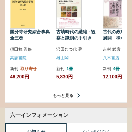
国分寺研究綜合事典
古墳時代の繊維 : 観
古代の政事と
全三巻
察と識別の手引き
展開 律令・
対外関係
須田勉 監修
沢田むつ代 著
吉村 武彦 編集
高志書院
雄山閣
八木書店
新刊
取り寄せ
新刊
1冊
新刊
4冊
46,200円
5,830円
12,100円
もっと見る
六一インフォメーション
お知らせ
シンポジウム