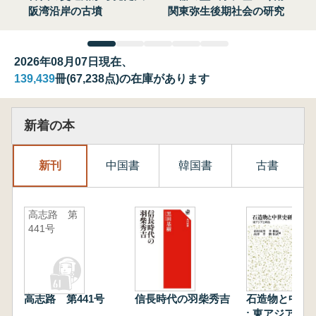
阪湾沿岸の古墳
関東弥生後期社会の研究
2026年08月07日現在、
139,439
冊(67,238点)の在庫があります
新着の本
新刊
中国書
韓国書
古書
高志路 第
441号
高志路 第441号
信長時代の羽柴秀吉
石造物と中世
: 東アジアと