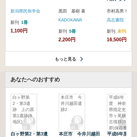
新潟県民俗学会
黒田 基樹 著
KADOKAWA
高志書院
新刊
1冊
1,100円
新刊
5冊
新刊
未刊
2,200円
16,500円
もっと見る
あなたへのおすすめ
白ヶ野第
本庄市 今
平成6年
2・第3遺
井川越田遺
度 神奈川
跡 上の原
跡2
県指定史跡
第1遺跡(B
市ヶ尾横穴
地区)
古墳群(B
群)保存整
白ヶ野第2・第3遺
本庄市 今井川越田
平成6年度 
備事業報告