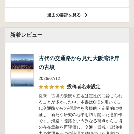
過去の書評を見る
新着レビュー
古代の交通路から見た大阪湾沿岸
の古墳
2026/07/12
投稿者名未設定
従来、古墳の景観や立地は定性的に論じられ
ることが多かった中、本書はGISを用いて古
代交通路からの視認性を客観的・定量的に検
証し、新たな研究の地平を切り開いた意欲作
です。海路・陸路という異なる視点から古墳
の存在意義を再評価し、交通・景観・政治権
力の変遷を一つの論理で結び付けた考察には