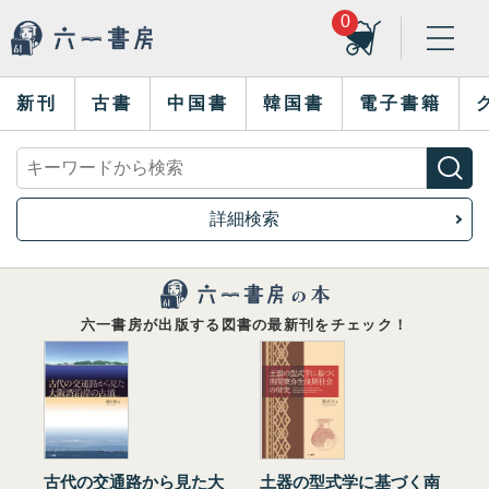
0
新刊
古書
中国書
韓国書
電子書籍
詳細検索
六一書房が出版する図書の最新刊をチェック！
古代の交通路から見た大
土器の型式学に基づく南