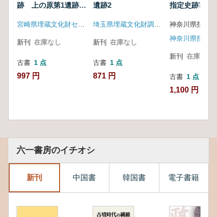
跡 上の原第1遺跡
遺跡2
指定史跡市ヶ
書
(B地区)
古墳群(B群)
宮崎県埋蔵文化財センター
埼玉県埋蔵文化財調査事業団
事業報告書
新刊
在庫なし
新刊
在庫なし
新刊
在庫なし
古書
1 点
古書
1 点
997 円
871 円
古書
1 点
1,100 円
六一書房のイチオシ
新刊
中国書
韓国書
電子書籍