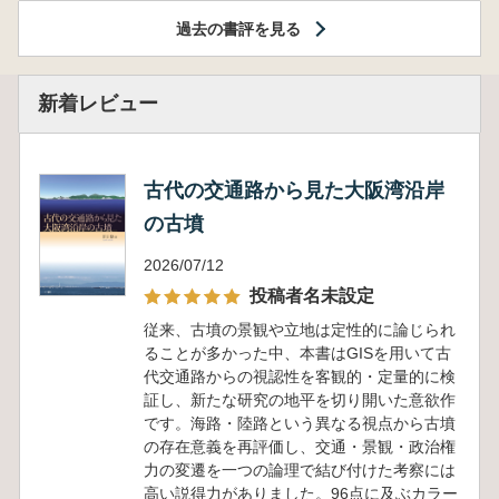
過去の書評を見る
新着レビュー
古代の交通路から見た大阪湾沿岸
の古墳
2026/07/12
投稿者名未設定
従来、古墳の景観や立地は定性的に論じられ
ることが多かった中、本書はGISを用いて古
代交通路からの視認性を客観的・定量的に検
証し、新たな研究の地平を切り開いた意欲作
です。海路・陸路という異なる視点から古墳
の存在意義を再評価し、交通・景観・政治権
力の変遷を一つの論理で結び付けた考察には
高い説得力がありました。96点に及ぶカラー