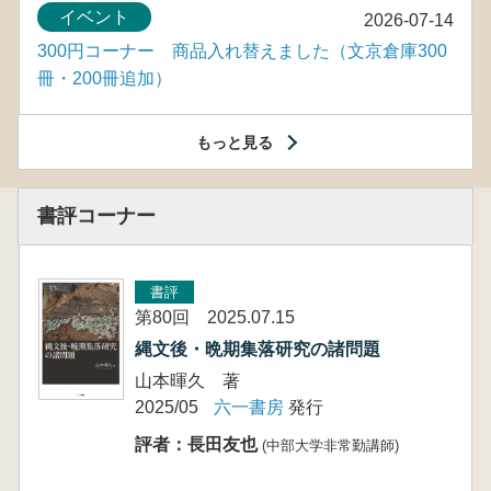
イベント
2026-07-14
300円コーナー 商品入れ替えました（文京倉庫300
冊・200冊追加）
もっと見る
書評コーナー
書評
第80回 2025.07.15
縄文後・晩期集落研究の諸問題
山本暉久 著
2025/05
六一書房
発行
評者：長田友也
(中部大学非常勤講師)