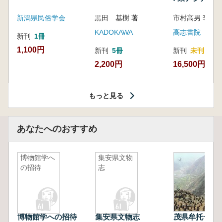
新潟県民俗学会
黒田 基樹 著
KADOKAWA
高志書院
新刊
1冊
1,100円
新刊
5冊
新刊
未刊
2,200円
16,500円
もっと見る
あなたへのおすすめ
博物館学へ
集安県文物
の招待
志
博物館学への招待
集安県文物志
茂県牟托一号