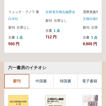
リュック・ブノワ 著
吉林省文物志編委会
茂県羌族博物館
白水社
文物出版社
新刊
在庫なし
新刊
在庫なし
新刊
在庫なし
古書
1 点
712 円
古書
1 点
古書
1 点
550 円
9,900 円
六一書房のイチオシ
新刊
中国書
韓国書
電子書籍