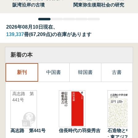
阪湾沿岸の古墳
関東弥生後期社会の研究
2026年08月10日現在、
139,337
冊(67,209点)の在庫があります
新着の本
新刊
中国書
韓国書
古書
高志路 第
441号
高志路 第441号
信長時代の羽柴秀吉
石造物と中世
: 東アジアと