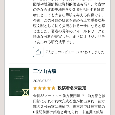
図版や眺望解析は資料的価値も高く、考古学
のみならず歴史地理学やGISを活用する研究
者にとっても大きな示唆を与える内容です。
今後、この分野の研究を進める上で重要な基
礎文献として長く参照される一冊になると感
じました。著者の長年のフィールドワークと
緻密な分析が結実した、まさにオリジナリテ
ィあふれる研究成果です。
7人がこのレビューにいいね！しました
三ツ山古墳
2026/07/06
投稿者名未設定
全長38メートルの前方後円墳で、前方部と後
円部にそれぞれ横穴式石室が検出され、前方
部の２号石室は無袖で、東三河では最古級の
6世紀前葉の築造と考えられ、未盗掘で鉄製