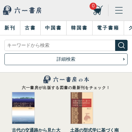
0
新刊
古書
中国書
韓国書
電子書籍
詳細検索
六一書房が出版する図書の最新刊をチェック！
古代の交通路から見た大
土器の型式学に基づく南