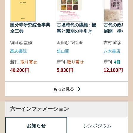
国分寺研究綜合事典
古墳時代の繊維 : 観
古代の政事と
全三巻
察と識別の手引き
展開 律令・
対外関係
須田勉 監修
沢田むつ代 著
吉村 武彦 編集
高志書院
雄山閣
八木書店
新刊
取り寄せ
新刊
取り寄せ
新刊
4冊
46,200円
5,830円
12,100円
もっと見る
六一インフォメーション
お知らせ
シンポジウム