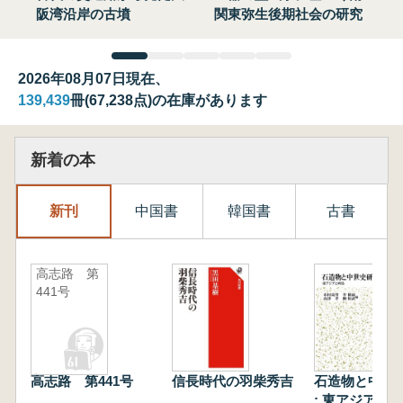
阪湾沿岸の古墳
関東弥生後期社会の研究
2026年08月07日現在、
139,439
冊(67,238点)の在庫があります
新着の本
新刊
中国書
韓国書
古書
高志路 第
441号
高志路 第441号
信長時代の羽柴秀吉
石造物と中世
: 東アジアと