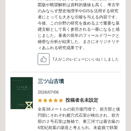
図版や眺望解析は資料的価値も高く、考古学
のみならず歴史地理学やGISを活用する研究
者にとっても大きな示唆を与える内容です。
今後、この分野の研究を進める上で重要な基
礎文献として長く参照される一冊になると感
じました。著者の長年のフィールドワークと
緻密な分析が結実した、まさにオリジナリテ
ィあふれる研究成果です。
7人がこのレビューにいいね！しました
三ツ山古墳
2026/07/06
投稿者名未設定
全長38メートルの前方後円墳で、前方部と後
円部にそれぞれ横穴式石室が検出され、前方
部の２号石室は無袖で、東三河では最古級の
6世紀前葉の築造と考えられ、未盗掘で鉄製