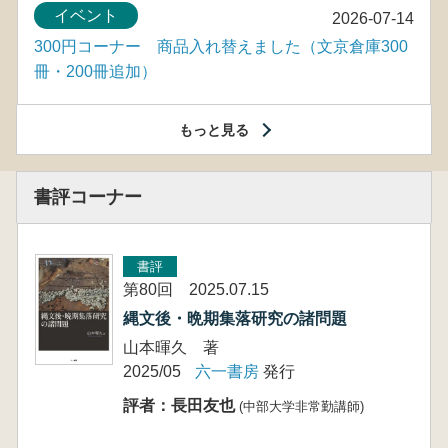
イベント
2026-07-14
300円コーナー 商品入れ替えました（文京倉庫300
冊・200冊追加）
もっと見る
書評コーナー
書評
第80回 2025.07.15
縄文後・晩期集落研究の諸問題
山本暉久 著
2025/05
六一書房
発行
評者：長田友也
(中部大学非常勤講師)