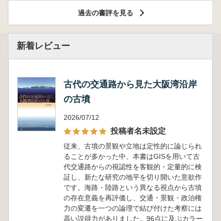
過去の書評を見る
新着レビュー
古代の交通路から見た大阪湾沿岸
の古墳
2026/07/12
投稿者名未設定
従来、古墳の景観や立地は定性的に論じられ
ることが多かった中、本書はGISを用いて古
代交通路からの視認性を客観的・定量的に検
証し、新たな研究の地平を切り開いた意欲作
です。海路・陸路という異なる視点から古墳
の存在意義を再評価し、交通・景観・政治権
力の変遷を一つの論理で結び付けた考察には
高い説得力がありました。96点に及ぶカラー