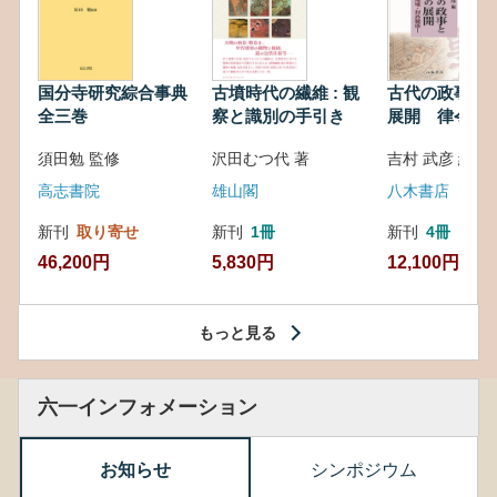
国分寺研究綜合事典
古墳時代の繊維 : 観
古代の政事と
全三巻
察と識別の手引き
展開 律令・
対外関係
須田勉 監修
沢田むつ代 著
吉村 武彦 編集
高志書院
雄山閣
八木書店
新刊
取り寄せ
新刊
1冊
新刊
4冊
46,200円
5,830円
12,100円
もっと見る
六一インフォメーション
お知らせ
シンポジウム