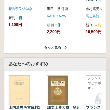
新潟県民俗学会
黒田 基樹 著
KADOKAWA
高志書院
新刊
1冊
1,100円
新刊
5冊
新刊
未刊
2,200円
16,500円
もっと見る
あなたへのおすすめ
フランス革
命とナポレ
オン
山内清男考古資料1
縄文土器大成 第5
フランス革命