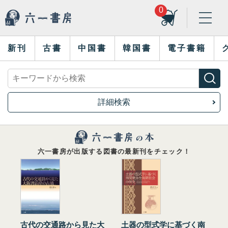
0
新刊
古書
中国書
韓国書
電子書籍
詳細検索
六一書房が出版する図書の最新刊をチェック！
古代の交通路から見た大
土器の型式学に基づく南