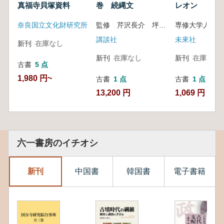
真福寺貝塚資料
巻 続縄文
レオン
奈良国立文化財研究所
監修 芹沢長介 坪井清足
講談社
未來社
新刊
在庫なし
新刊
在庫なし
新刊
在庫なし
古書
5 点
1,980 円~
古書
1 点
古書
1 点
13,200 円
1,069 円
六一書房のイチオシ
新刊
中国書
韓国書
電子書籍