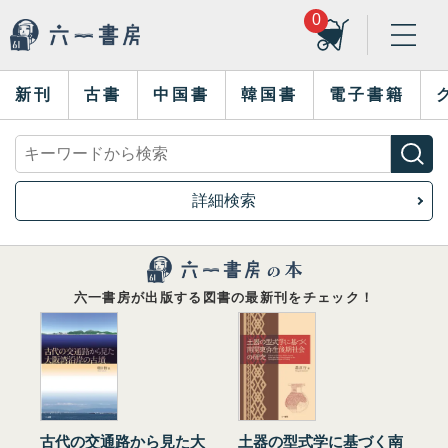
0
新刊
古書
中国書
韓国書
電子書籍
詳細検索
六一書房が出版する図書の最新刊をチェック！
古代の交通路から見た大
土器の型式学に基づく南