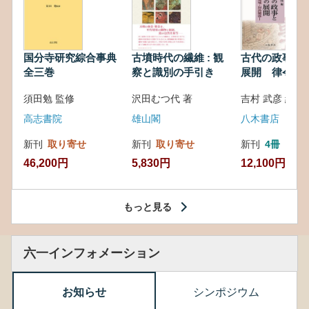
国分寺研究綜合事典
古墳時代の繊維 : 観
古代の政事と
全三巻
察と識別の手引き
展開 律令・
対外関係
須田勉 監修
沢田むつ代 著
吉村 武彦 編集
高志書院
雄山閣
八木書店
新刊
取り寄せ
新刊
取り寄せ
新刊
4冊
46,200円
5,830円
12,100円
もっと見る
六一インフォメーション
お知らせ
シンポジウム