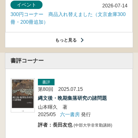
イベント
2026-07-14
300円コーナー 商品入れ替えました（文京倉庫300
冊・200冊追加）
もっと見る
書評コーナー
書評
第80回 2025.07.15
縄文後・晩期集落研究の諸問題
山本暉久 著
2025/05
六一書房
発行
評者：長田友也
(中部大学非常勤講師)