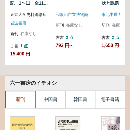
記 1〜11 全11冊
状と課題
揃
東京大学史料編纂所 編
和歌山市立博物館
東北中世考古学
岩波書店
新刊
在庫なし
新刊
在庫なし
新刊
在庫なし
古書
2 点
古書
2 点
792 円~
1,650 円~
古書
1 点
15,400 円
六一書房のイチオシ
新刊
中国書
韓国書
電子書籍