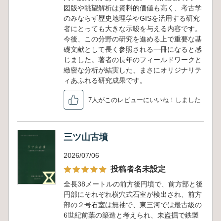
図版や眺望解析は資料的価値も高く、考古学
のみならず歴史地理学やGISを活用する研究
者にとっても大きな示唆を与える内容です。
今後、この分野の研究を進める上で重要な基
礎文献として長く参照される一冊になると感
じました。著者の長年のフィールドワークと
緻密な分析が結実した、まさにオリジナリテ
ィあふれる研究成果です。
7人がこのレビューにいいね！しました
三ツ山古墳
2026/07/06
投稿者名未設定
全長38メートルの前方後円墳で、前方部と後
円部にそれぞれ横穴式石室が検出され、前方
部の２号石室は無袖で、東三河では最古級の
6世紀前葉の築造と考えられ、未盗掘で鉄製