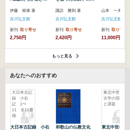
いた紀州制圧戦
像
伊藤 裕偉 著
諏訪 勝則 著
山本 一夫 
吉川弘文館
吉川弘文館
吉川弘文館
新刊
取り寄せ
新刊
取り寄せ
新刊
取り寄せ
2,750円
2,420円
11,000円
もっと見る
あなたへのおすすめ
大日本古記
東北中世考
録 小右
古学の現状
記 1〜
と課題
11 全11冊
揃
大日本古記録 小右
和歌山の仏教文化
東北中世考古