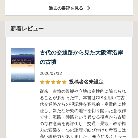
過去の書評を見る
新着レビュー
古代の交通路から見た大阪湾沿岸
の古墳
2026/07/12
投稿者名未設定
従来、古墳の景観や立地は定性的に論じられ
ることが多かった中、本書はGISを用いて古
代交通路からの視認性を客観的・定量的に検
証し、新たな研究の地平を切り開いた意欲作
です。海路・陸路という異なる視点から古墳
の存在意義を再評価し、交通・景観・政治権
力の変遷を一つの論理で結び付けた考察には
高い説得力がありました。96点に及ぶカラー