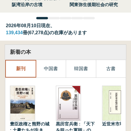
阪湾沿岸の古墳
関東弥生後期社会の研究
2026年08月10日現在、
139,434
冊(67,278点)の在庫があります
新着の本
新刊
中国書
韓国書
古書
豊臣政権と熊野の城
黒田官兵衛 : 「天下
近世米市場の
: 土豪たちが生き抜
を狙った軍師」の実