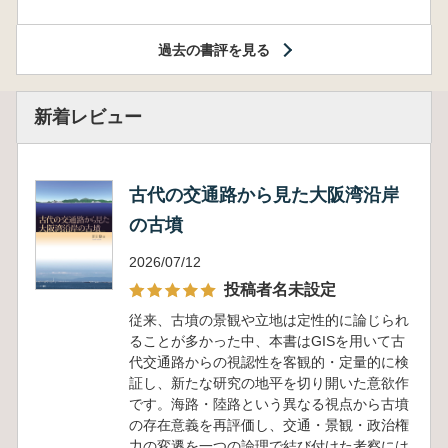
過去の書評を見る
新着レビュー
古代の交通路から見た大阪湾沿岸
の古墳
2026/07/12
投稿者名未設定
従来、古墳の景観や立地は定性的に論じられ
ることが多かった中、本書はGISを用いて古
代交通路からの視認性を客観的・定量的に検
証し、新たな研究の地平を切り開いた意欲作
です。海路・陸路という異なる視点から古墳
の存在意義を再評価し、交通・景観・政治権
力の変遷を一つの論理で結び付けた考察には