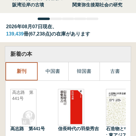
阪湾沿岸の古墳
関東弥生後期社会の研究
2026年08月07日現在、
139,439
冊(67,238点)の在庫があります
新着の本
新刊
中国書
韓国書
古書
高志路 第
441号
高志路 第441号
信長時代の羽柴秀吉
石造物と中世
: 東アジアと