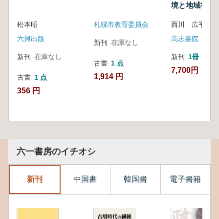
境と地域社会
松本昭
札幌市教育委員会
西川 広平 著
六興出版
高志書院
新刊
在庫なし
新刊
在庫なし
新刊
1冊
古書
1 点
7,700円
1,914 円
古書
1 点
356 円
六一書房のイチオシ
新刊
中国書
韓国書
電子書籍