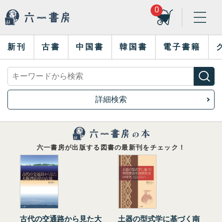
0
新刊
古書
中国書
韓国書
電子書籍
詳細検索
六一書房が出版する図書の最新刊をチェック！
古代の交通路から見た大
土器の型式学に基づく南