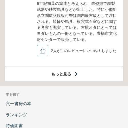
6世紀前葉の築造と考えられ、未盗掘で鉄製
武器や鉄製馬具などが出土した。特に小型矩
形立聞環状鏡板付轡は国内最古級として注目
される。埴輪や馬具、横穴式石室などに関す
る考察も充実している。古墳オタにとっては
ヨダレもんの一冊となっている。豊橋市文化
財センターで販売している。
2人がこのレビューにいいね！しました
もっと見る
本を探す
六一書房の本
ランキング
特価図書