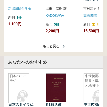
新潟県民俗学会
黒田 基樹 著
KADOKAWA
高志書院
新刊
1冊
1,100円
新刊
5冊
新刊
未刊
2,200円
16,500円
もっと見る
あなたへのおすすめ
日本のミイ
中世後期の
ラ仏
開発・環境
と地域社会
日本のミイラ仏
K135遺跡
中世後期の開