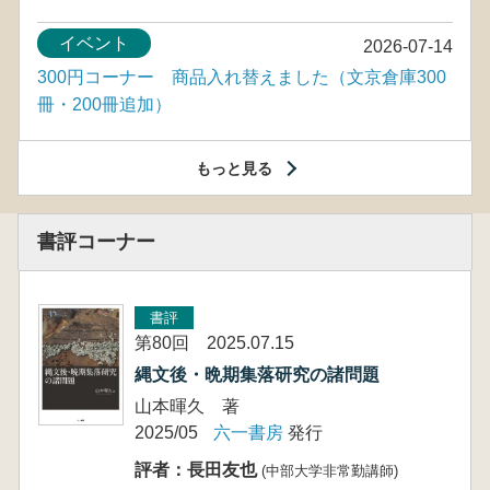
イベント
2026-07-14
300円コーナー 商品入れ替えました（文京倉庫300
冊・200冊追加）
もっと見る
書評コーナー
書評
第80回 2025.07.15
縄文後・晩期集落研究の諸問題
山本暉久 著
2025/05
六一書房
発行
評者：長田友也
(中部大学非常勤講師)