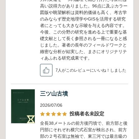
高い説得力がありました。96点に及ぶカラー
図版や眺望解析は資料的価値も高く、考古学
のみならず歴史地理学やGISを活用する研究
者にとっても大きな示唆を与える内容です。
今後、この分野の研究を進める上で重要な基
礎文献として長く参照される一冊になると感
じました。著者の長年のフィールドワークと
緻密な分析が結実した、まさにオリジナリテ
ィあふれる研究成果です。
7人がこのレビューにいいね！しました
三ツ山古墳
2026/07/06
投稿者名未設定
全長38メートルの前方後円墳で、前方部と後
円部にそれぞれ横穴式石室が検出され、前方
部の２号石室は無袖で、東三河では最古級の