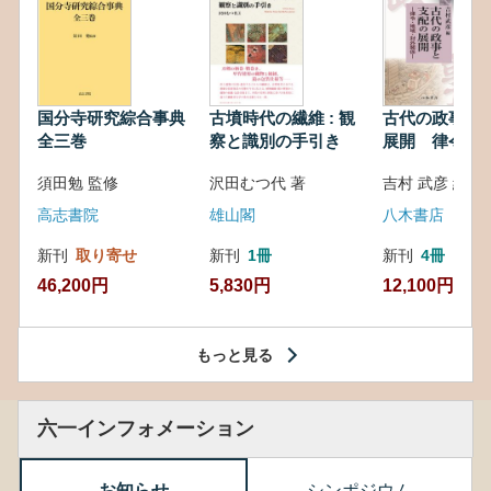
国分寺研究綜合事典
古墳時代の繊維 : 観
古代の政事と
全三巻
察と識別の手引き
展開 律令・
対外関係
須田勉 監修
沢田むつ代 著
吉村 武彦 編集
高志書院
雄山閣
八木書店
新刊
取り寄せ
新刊
1冊
新刊
4冊
46,200円
5,830円
12,100円
もっと見る
六一インフォメーション
お知らせ
シンポジウム