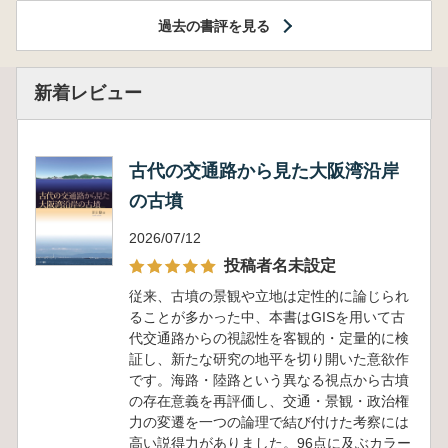
過去の書評を見る
新着レビュー
古代の交通路から見た大阪湾沿岸
の古墳
2026/07/12
投稿者名未設定
従来、古墳の景観や立地は定性的に論じられ
ることが多かった中、本書はGISを用いて古
代交通路からの視認性を客観的・定量的に検
証し、新たな研究の地平を切り開いた意欲作
です。海路・陸路という異なる視点から古墳
の存在意義を再評価し、交通・景観・政治権
力の変遷を一つの論理で結び付けた考察には
高い説得力がありました。96点に及ぶカラー