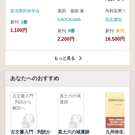
新潟県民俗学会
黒田 基樹 著
KADOKAWA
高志書院
新刊
1冊
1,100円
新刊
5冊
新刊
未刊
2,200円
16,500円
もっと見る
あなたへのおすすめ
古文書入門
真土六の域
: 判読から
遺跡
解読へ
古文書入門 : 判読か
真土六の域遺跡
九州弥生文化