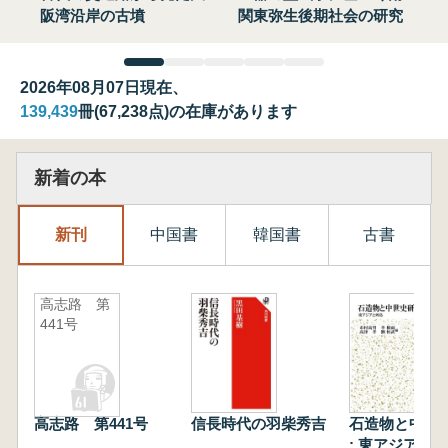
阪湾沿岸の古墳
関東弥生後期社会の研究
2026年08月07日現在、
139,439
冊(67,238点)の在庫があります
新着の本
新刊
中国書
韓国書
古書
高志路 第
441号
高志路 第441号
信長時代の羽柴秀吉
石造物と中世
: 東アジアと