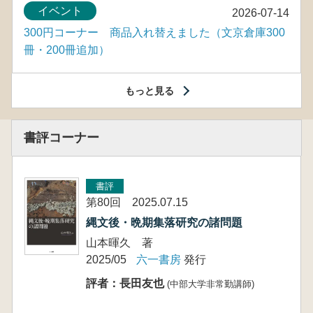
イベント
2026-07-14
300円コーナー 商品入れ替えました（文京倉庫300
冊・200冊追加）
もっと見る
書評コーナー
書評
第80回 2025.07.15
縄文後・晩期集落研究の諸問題
山本暉久 著
2025/05
六一書房
発行
評者：長田友也
(中部大学非常勤講師)