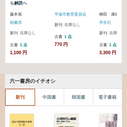
ら解読へ
藤本篤
平塚市教育委員会
柳田 康雄
柏書房
学生社
新刊
在庫なし
新刊
在庫なし
新刊
在庫なし
古書
1 点
770 円
古書
1 点
古書
1 点
1,100 円
3,300 円
六一書房のイチオシ
新刊
中国書
韓国書
電子書籍