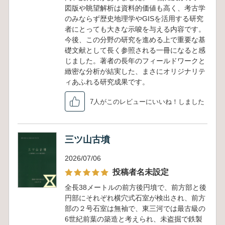
図版や眺望解析は資料的価値も高く、考古学
のみならず歴史地理学やGISを活用する研究
者にとっても大きな示唆を与える内容です。
今後、この分野の研究を進める上で重要な基
礎文献として長く参照される一冊になると感
じました。著者の長年のフィールドワークと
緻密な分析が結実した、まさにオリジナリテ
ィあふれる研究成果です。
7人がこのレビューにいいね！しました
三ツ山古墳
2026/07/06
投稿者名未設定
全長38メートルの前方後円墳で、前方部と後
円部にそれぞれ横穴式石室が検出され、前方
部の２号石室は無袖で、東三河では最古級の
6世紀前葉の築造と考えられ、未盗掘で鉄製