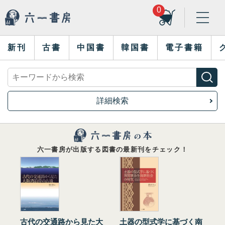
0
新刊
古書
中国書
韓国書
電子書籍
詳細検索
六一書房が出版する図書の最新刊をチェック！
古代の交通路から見た大
土器の型式学に基づく南