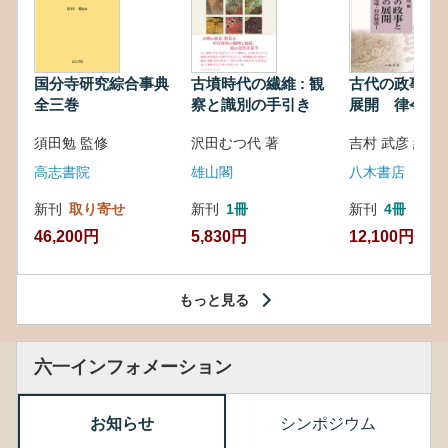
国分寺研究綜合事典
古墳時代の繊維 : 観
古代の政事と
全三巻
察と識別の手引き
展開 律令・
対外関係
須田勉 監修
沢田むつ代 著
吉村 武彦 編集
高志書院
雄山閣
八木書店
新刊
取り寄せ
新刊
1冊
新刊
4冊
46,200円
5,830円
12,100円
もっと見る
六一インフォメーション
お知らせ
シンポジウム