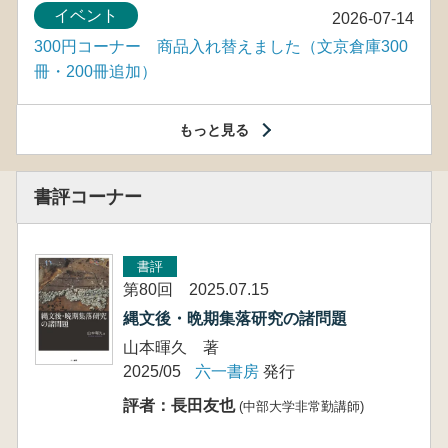
イベント
2026-07-14
300円コーナー 商品入れ替えました（文京倉庫300
冊・200冊追加）
もっと見る
書評コーナー
書評
第80回 2025.07.15
縄文後・晩期集落研究の諸問題
山本暉久 著
2025/05
六一書房
発行
評者：長田友也
(中部大学非常勤講師)