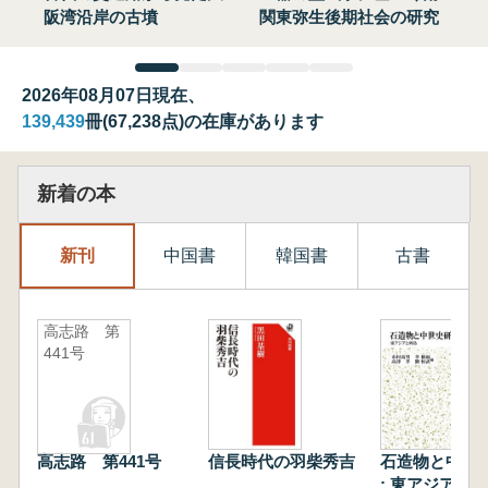
阪湾沿岸の古墳
関東弥生後期社会の研究
2026年08月07日現在、
139,439
冊(67,238点)の在庫があります
新着の本
新刊
中国書
韓国書
古書
高志路 第
441号
高志路 第441号
信長時代の羽柴秀吉
石造物と中世
: 東アジアと