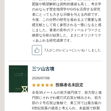
図版や眺望解析は資料的価値も高く、考古学
のみならず歴史地理学やGISを活用する研究
者にとっても大きな示唆を与える内容です。
今後、この分野の研究を進める上で重要な基
礎文献として長く参照される一冊になると感
じました。著者の長年のフィールドワークと
緻密な分析が結実した、まさにオリジナリテ
ィあふれる研究成果です。
7人がこのレビューにいいね！しました
三ツ山古墳
2026/07/06
投稿者名未設定
全長38メートルの前方後円墳で、前方部と後
円部にそれぞれ横穴式石室が検出され、前方
部の２号石室は無袖で、東三河では最古級の
6世紀前葉の築造と考えられ、未盗掘で鉄製