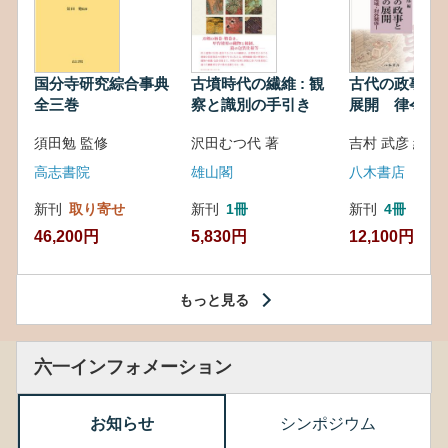
国分寺研究綜合事典
古墳時代の繊維 : 観
古代の政事と
全三巻
察と識別の手引き
展開 律令・
対外関係
須田勉 監修
沢田むつ代 著
吉村 武彦 編集
高志書院
雄山閣
八木書店
新刊
取り寄せ
新刊
1冊
新刊
4冊
46,200円
5,830円
12,100円
もっと見る
六一インフォメーション
お知らせ
シンポジウム