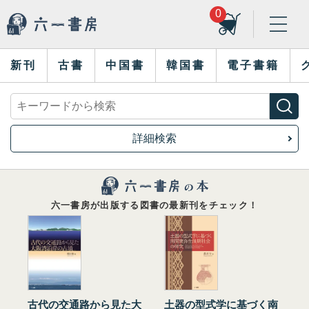
0
新刊
古書
中国書
韓国書
電子書籍
詳細検索
六一書房が出版する図書の最新刊をチェック！
古代の交通路から見た大
土器の型式学に基づく南