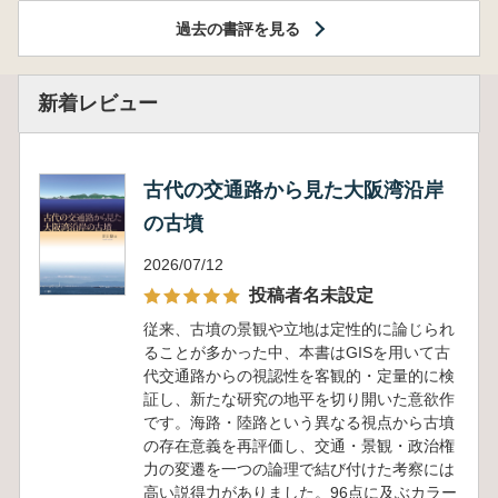
過去の書評を見る
新着レビュー
古代の交通路から見た大阪湾沿岸
の古墳
2026/07/12
投稿者名未設定
従来、古墳の景観や立地は定性的に論じられ
ることが多かった中、本書はGISを用いて古
代交通路からの視認性を客観的・定量的に検
証し、新たな研究の地平を切り開いた意欲作
です。海路・陸路という異なる視点から古墳
の存在意義を再評価し、交通・景観・政治権
力の変遷を一つの論理で結び付けた考察には
高い説得力がありました。96点に及ぶカラー