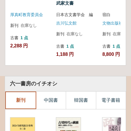
武家文書
厚真町教育委員会
日本古文書学会 編
宿白
吉川弘文館
文物出版社
新刊
在庫なし
新刊
在庫なし
新刊
在庫なし
古書
1 点
2,288 円
古書
1 点
古書
1 点
1,188 円
8,800 円
六一書房のイチオシ
新刊
中国書
韓国書
電子書籍