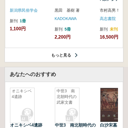
新潟県民俗学会
黒田 基樹 著
KADOKAWA
高志書院
新刊
1冊
1,100円
新刊
5冊
新刊
未刊
2,200円
16,500円
もっと見る
あなたへのおすすめ
オニキシベ
中世3 南
4遺跡
北朝時代の
武家文書
オニキシベ4遺跡
中世3 南北朝時代の
白沙宋墓 (第