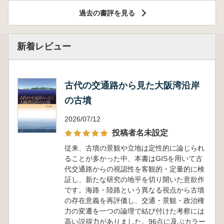
過去の書評を見る
新着レビュー
古代の交通路から見た大阪湾沿岸
の古墳
2026/07/12
投稿者名未設定
従来、古墳の景観や立地は定性的に論じられ
ることが多かった中、本書はGISを用いて古
代交通路からの視認性を客観的・定量的に検
証し、新たな研究の地平を切り開いた意欲作
です。海路・陸路という異なる視点から古墳
の存在意義を再評価し、交通・景観・政治権
力の変遷を一つの論理で結び付けた考察には
高い説得力がありました。96点に及ぶカラー