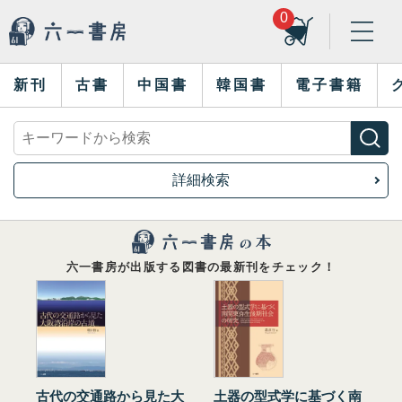
0
新刊
古書
中国書
韓国書
電子書籍
詳細検索
六一書房が出版する図書の最新刊をチェック！
古代の交通路から見た大
土器の型式学に基づく南