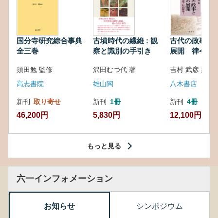
国分寺研究綜合事典
古墳時代の繊維 : 観
古代の政事と
全三巻
察と識別の手引き
展開 律令・
対外関係
須田勉 監修
沢田むつ代 著
吉村 武彦 編集
高志書院
雄山閣
八木書店
新刊
取り寄せ
新刊
1冊
新刊
4冊
46,200円
5,830円
12,100円
もっと見る
六一インフォメーション
お知らせ
シンポジウム