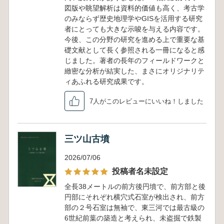
図版や眺望解析は資料的価値も高く、考古学
のみならず歴史地理学やGISを活用する研究
者にとっても大きな示唆を与える内容です。
今後、この分野の研究を進める上で重要な基
礎文献として長く参照される一冊になると感
じました。著者の長年のフィールドワークと
緻密な分析が結実した、まさにオリジナリテ
ィあふれる研究成果です。
7人がこのレビューにいいね！しました
三ツ山古墳
2026/07/06
投稿者名未設定
全長38メートルの前方後円墳で、前方部と後
円部にそれぞれ横穴式石室が検出され、前方
部の２号石室は無袖で、東三河では最古級の
6世紀前葉の築造と考えられ、未盗掘で鉄製