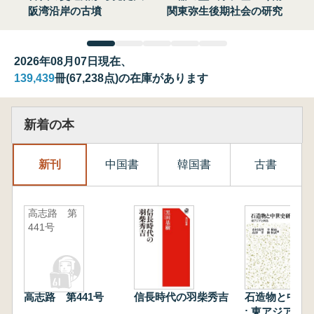
阪湾沿岸の古墳
関東弥生後期社会の研究
2026年08月07日現在、
139,439
冊(67,238点)の在庫があります
新着の本
新刊
中国書
韓国書
古書
高志路 第
441号
高志路 第441号
信長時代の羽柴秀吉
石造物と中世
: 東アジアと