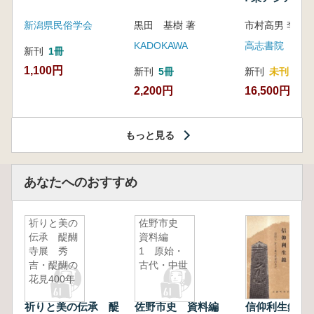
新潟県民俗学会
黒田 基樹 著
KADOKAWA
高志書院
新刊
1冊
1,100円
新刊
5冊
新刊
未刊
2,200円
16,500円
もっと見る
あなたへのおすすめ
祈りと美の
佐野市史
伝承 醍醐
資料編
寺展 秀
1 原始・
吉・醍醐の
古代・中世
花見400年
祈りと美の伝承 醍
佐野市史 資料編
信仰利生鏡 