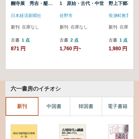
醐寺展 秀吉・醍醐
1 原始・古代・中世
野上下郷石塔
の花見400年
記
日本経済新聞社
佐野市
新刊
在庫なし
新刊
在庫なし
新刊
在庫なし
古書
1 点
古書
2 点
古書
1 点
871 円
1,760 円~
1,980 円
六一書房のイチオシ
新刊
中国書
韓国書
電子書籍