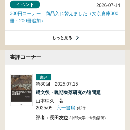
イベント
2026-07-14
300円コーナー 商品入れ替えました（文京倉庫300
冊・200冊追加）
もっと見る
書評コーナー
書評
第80回 2025.07.15
縄文後・晩期集落研究の諸問題
山本暉久 著
2025/05
六一書房
発行
評者：長田友也
(中部大学非常勤講師)