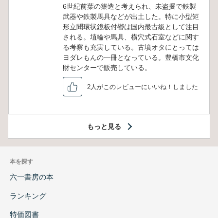
6世紀前葉の築造と考えられ、未盗掘で鉄製
武器や鉄製馬具などが出土した。特に小型矩
形立聞環状鏡板付轡は国内最古級として注目
される。埴輪や馬具、横穴式石室などに関す
る考察も充実している。古墳オタにとっては
ヨダレもんの一冊となっている。豊橋市文化
財センターで販売している。
2人がこのレビューにいいね！しました
もっと見る
本を探す
六一書房の本
ランキング
特価図書