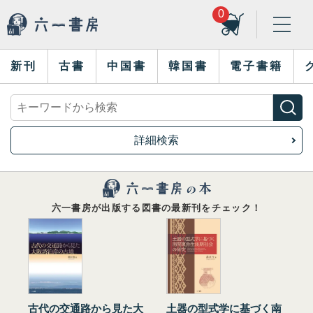
0
新刊
古書
中国書
韓国書
電子書籍
詳細検索
六一書房が出版する図書の最新刊をチェック！
古代の交通路から見た大
土器の型式学に基づく南