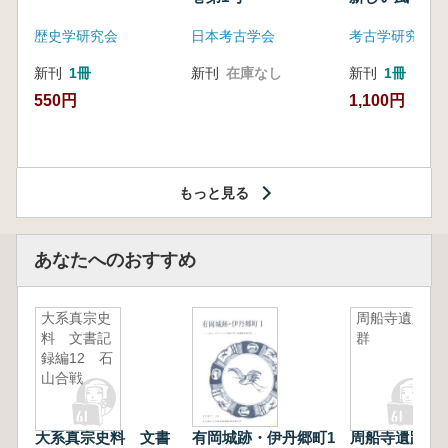
歴史学研究会
日本考古学会
考古学研究会東
新刊
1冊
新刊
在庫なし
新刊
1冊
550円
1,100円
もっと見る
あなたへのおすすめ
大系真宗史
周船寺遺跡
料 文書記
群
録編12 石
山合戦
大系真宗史料 文書
有岡城跡・伊丹郷町1
周船寺遺跡群