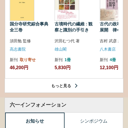
国分寺研究綜合事典
古墳時代の繊維 : 観
古代の政事と
全三巻
察と識別の手引き
展開 律令・
対外関係
須田勉 監修
沢田むつ代 著
吉村 武彦 編集
高志書院
雄山閣
八木書店
新刊
取り寄せ
新刊
1冊
新刊
4冊
46,200円
5,830円
12,100円
もっと見る
六一インフォメーション
お知らせ
シンポジウム