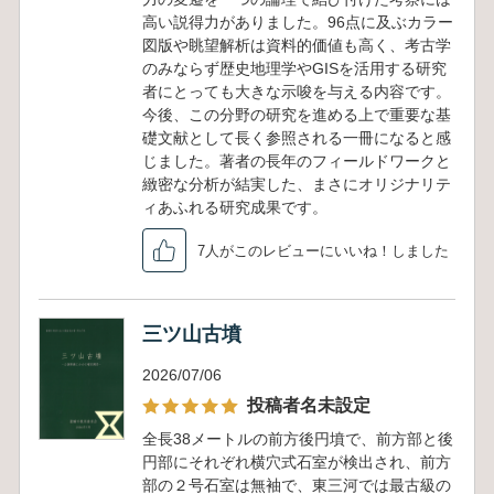
高い説得力がありました。96点に及ぶカラー
図版や眺望解析は資料的価値も高く、考古学
のみならず歴史地理学やGISを活用する研究
者にとっても大きな示唆を与える内容です。
今後、この分野の研究を進める上で重要な基
礎文献として長く参照される一冊になると感
じました。著者の長年のフィールドワークと
緻密な分析が結実した、まさにオリジナリテ
ィあふれる研究成果です。
7人がこのレビューにいいね！しました
三ツ山古墳
2026/07/06
投稿者名未設定
全長38メートルの前方後円墳で、前方部と後
円部にそれぞれ横穴式石室が検出され、前方
部の２号石室は無袖で、東三河では最古級の