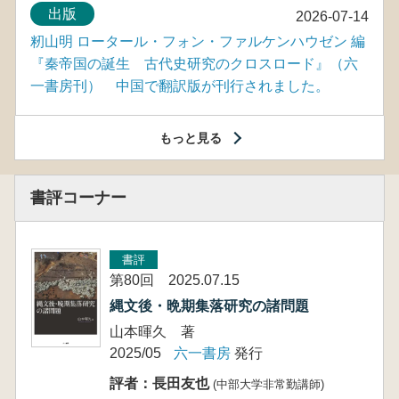
出版
2026-07-14
籾山明 ロータール・フォン・ファルケンハウゼン 編
『秦帝国の誕生 古代史研究のクロスロード』（六
一書房刊） 中国で翻訳版が刊行されました。
もっと見る
書評コーナー
書評
第80回 2025.07.15
縄文後・晩期集落研究の諸問題
山本暉久 著
2025/05
六一書房
発行
評者：長田友也
(中部大学非常勤講師)