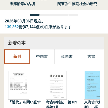
阪湾沿岸の古墳
関東弥生後期社会の研究
2026年08月06日現在、
139,362
冊(67,144点)の在庫があります
新着の本
新刊
中国書
韓国書
古書
「近代」を問い直す
考古学雑誌 第109
東海古代祭祀
巻第1号
新しい風