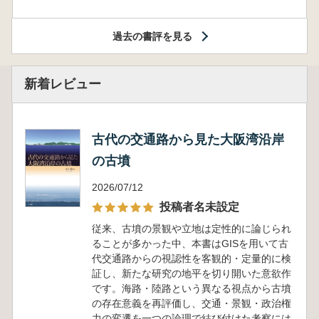
過去の書評を見る
新着レビュー
古代の交通路から見た大阪湾沿岸
の古墳
2026/07/12
投稿者名未設定
従来、古墳の景観や立地は定性的に論じられ
ることが多かった中、本書はGISを用いて古
代交通路からの視認性を客観的・定量的に検
証し、新たな研究の地平を切り開いた意欲作
です。海路・陸路という異なる視点から古墳
の存在意義を再評価し、交通・景観・政治権
力の変遷を一つの論理で結び付けた考察には