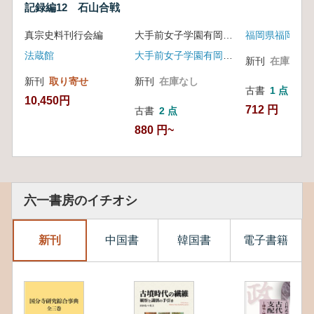
記録編12 石山合戦
真宗史料刊行会編
大手前女子学園有岡城跡調査委員会 編
法蔵館
大手前女子学園有岡城跡調査委員会
新刊
在庫なし
新刊
取り寄せ
新刊
在庫なし
古書
1 点
10,450円
712 円
古書
2 点
880 円~
六一書房のイチオシ
新刊
中国書
韓国書
電子書籍