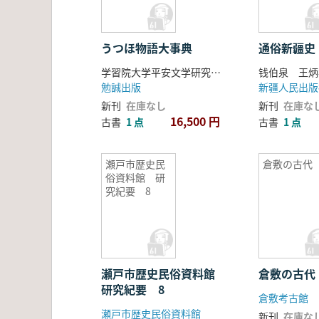
うつほ物語大事典
通俗新疆史
学習院大学平安文学研究会 編
钱伯泉 王炳
勉誠出版
新疆人民出版
新刊
在庫なし
新刊
在庫な
16,500 円
古書
1 点
古書
1 点
瀬戸市歴史民
倉敷の古代
俗資料館 研
究紀要 8
瀬戸市歴史民俗資料館
倉敷の古代
研究紀要 8
倉敷考古館
瀬戸市歴史民俗資料館
新刊
在庫な