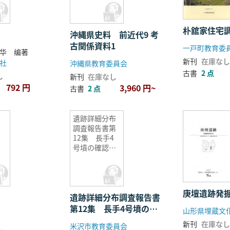
朴舘家住宅
沖縄県史料 前近代9 考
古関係資料1
一戸町教育委
华 编著
新刊
在庫なし
社
沖縄県教育委員会
古書
2 点
し
新刊
在庫なし
792 円
3,960 円~
古書
2 点
遺跡詳細分布
調査報告書第
12集 長手4
号墳の確認調
査 ほか
庚壇遺跡発
遺跡詳細分布調査報告書
第12集 長手4号墳の確
山形県埋蔵文
認調査 ほか
新刊
在庫なし
米沢市教育委員会
し