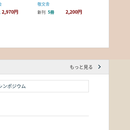
会
敬文舎
2,970円
2,200円
上
新刊
5冊
もっと見る
シンポジウム