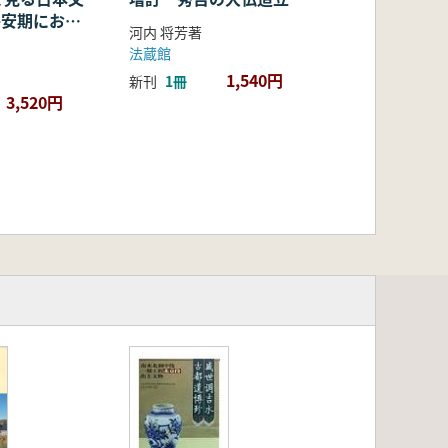
・平安期におけ
河内 将芳著
容・融合・展
法蔵館
1,540円
新刊
1冊
3,520円