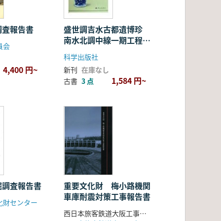
調査報告書
盛世調吉水古都遺博珍
南水北調中線一期工程北
員会
京段出土文物
科学出版社
4,400 円~
新刊
在庫なし
1,584 円~
古書
3 点
掘調査報告書
重要文化財 梅小路機関
車庫耐震対策工事報告書
化財センター
西日本旅客鉄道大阪工事事務所 ジェイアール西日本コンサルタンツ 大鉄工業