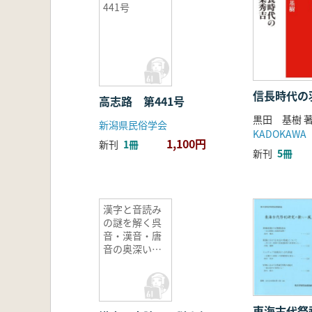
441号
信長時代の
高志路 第441号
黒田 基樹 
新潟県民俗学会
KADOKAWA
1,100円
新刊
1冊
新刊
5冊
漢字と音読み
の謎を解く呉
音・漢音・唐
音の奥深い世
界
東海古代祭