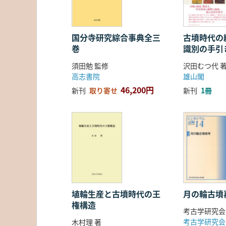
国分寺研究綜合事典全三
古墳時代の繊
巻
識別の手引
須田勉 監修
沢田むつ代 
高志書院
雄山閣
46,200円
新刊
取り寄せ
新刊
1冊
埴輪生産と古墳時代の王
月の輪古墳
権構造
考古学研究会
考古学研究会
木村理 著