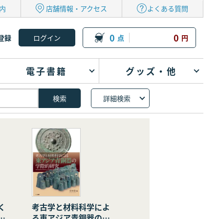
内
店舗情報・アクセス
よくある質問
0
0
登録
点
円
電子書籍
グッズ・他
詳細検索
く
考古学と材料科学によ
の
る東アジア青銅器の学