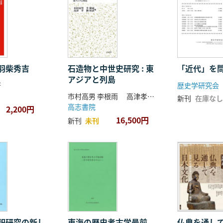
羽柴秀吉
石造物と中世史研究 : 東
「近代」を
アジアと列島
著
歴史学研究会
市村高男 李根雨 高津孝 劉恒武 編
新刊
在庫なし
高志書院
2,200円
16,500円
新刊
未刊
祀研究の新し
東海の歴史考古学最前
仏典を通し