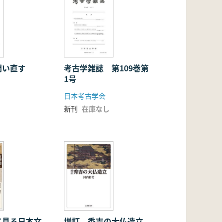
問い直す
考古学雑誌 第109巻第
1号
日本考古学会
新刊
在庫なし
て見る日本文
増訂 秀吉の大仏造立