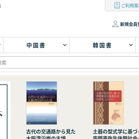
ご利用案
版
新規会員
中国書
韓国書
古代の交通路から見た
土器の型式学に基づ
大阪湾沿岸の古墳
南関東弥生後期社会