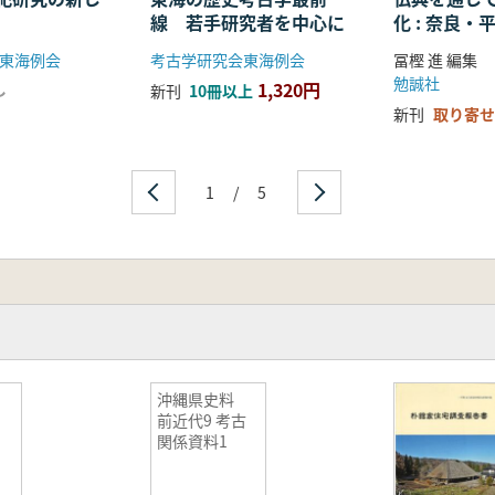
線 若手研究者を中心に
化 : 奈良
る仏教の受
東海例会
考古学研究会東海例会
冨樫 進 編集
開
勉誠社
1,320円
し
新刊
10冊以上
新刊
取り寄せ
1
/
5
沖縄県史料
前近代9 考古
関係資料1