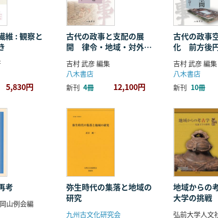
維 : 観察と
古代の政事と支配の展
古代の政事
き
開 律令・地域・対外関
化 前方後
係
ことば
著
吉村 武彦 編集
吉村 武彦 編集
八木書店
八木書店
5,830円
12,100円
新刊
4冊
新刊
10冊
再考
弥生時代の集落と地域の
地域からの考
研究
大学の挑戦
岡山例会編
九州古文化研究会