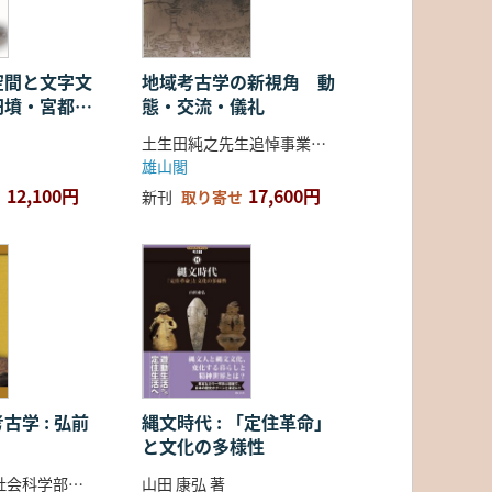
空間と文字文
地域考古学の新視角 動
円墳・宮都・
態・交流・儀礼
土生田純之先生追悼事業会 編
雄山閣
12,100円
17,600円
新刊
取り寄せ
古学 : 弘前
縄文時代 : 「定住革命」
と文化の多様性
弘前大学人文社会科学部北日本考古学研究センター 編
山田 康弘 著