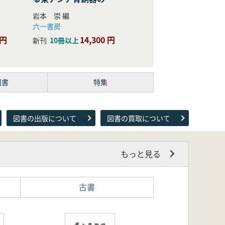
際的研究
岩本 崇 編
六一書房
 円
14,300 円
新刊
10冊以上
図書
特集
図書の出版について
図書の買取について
もっと見る
古書