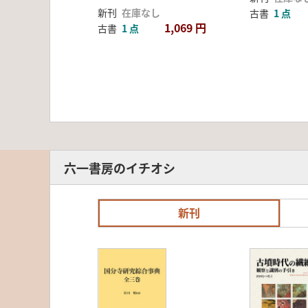
新刊
在庫なし
古書
1 点
1,069 円
古書
1 点
六一書房のイチオシ
新刊