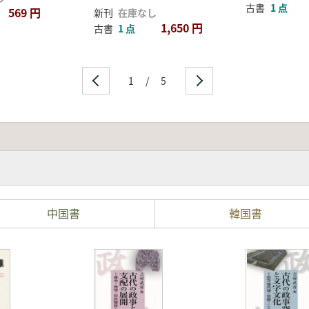
古書
1 点
569 円
新刊
在庫なし
1,650 円
古書
1 点
1
/
5
中国書
韓国書