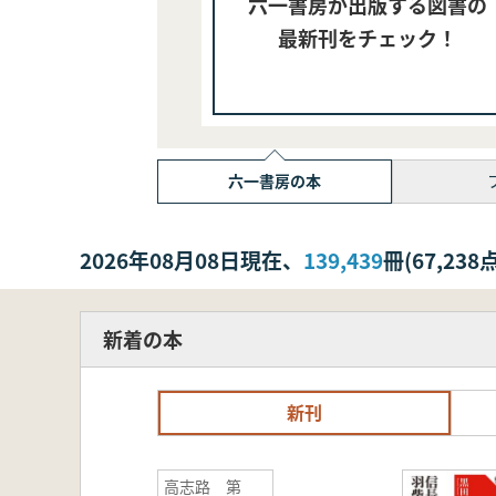
六一書房が出版する図書の
最新刊をチェック！
六一書房の本
2026年08月08日現在、
139,439
冊(67,2
新着の本
新刊
高志路 第