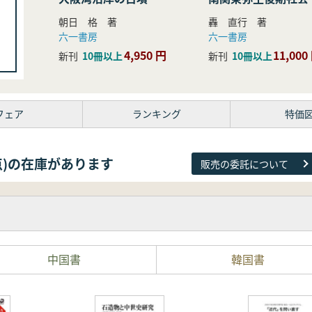
研究
朝日 格 著
轟 直行 著
六一書房
六一書房
4,950 円
11,000
新刊
10冊以上
新刊
10冊以上
フェア
ランキング
特価
38点)の在庫があります
販売の委託について
中国書
韓国書