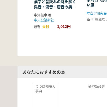
漢字と音読みの謎を解く
い風
呉音・漢音・唐音の奥深
い世界
考古学研究会
中澤信幸 著
新刊
在庫な
中央公論新社
1,012円
新刊
未刊
あなたにおすすめの本
うつほ物語大
通俗新疆史
事典