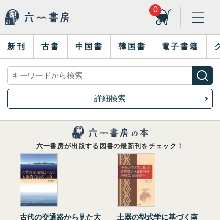
0
新刊
古書
中国書
韓国書
電子書籍
詳細検索
六一書房が出版する図書の最新刊をチェック！
古代の交通路から見た大
土器の型式学に基づく南