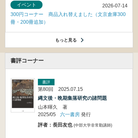
イベント
2026-07-14
300円コーナー 商品入れ替えました（文京倉庫300
冊・200冊追加）
もっと見る
書評コーナー
書評
第80回 2025.07.15
縄文後・晩期集落研究の諸問題
山本暉久 著
2025/05
六一書房
発行
評者：長田友也
(中部大学非常勤講師)