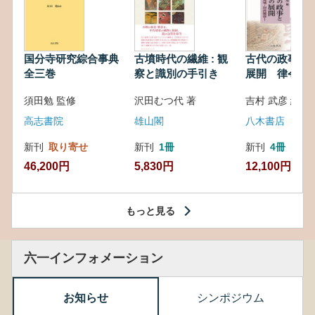
国分寺研究綜合事典
古墳時代の繊維 : 観
古代の政事と
全三巻
察と識別の手引き
展開 律令・
対外関係
須田勉 監修
沢田むつ代 著
吉村 武彦 編集
高志書院
雄山閣
八木書店
新刊
取り寄せ
新刊
1冊
新刊
4冊
46,200円
5,830円
12,100円
もっと見る
六一インフォメーション
お知らせ
シンポジウム