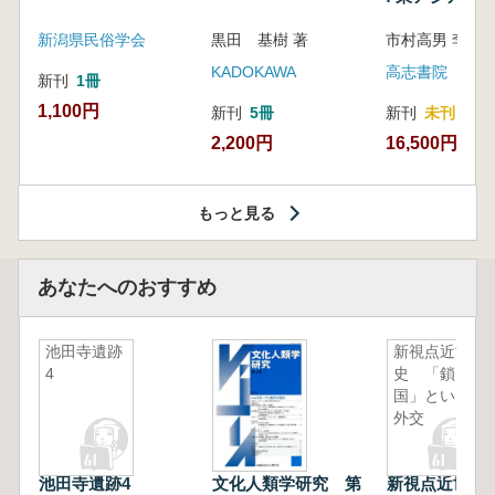
新潟県民俗学会
黒田 基樹 著
KADOKAWA
高志書院
新刊
1冊
1,100円
新刊
5冊
新刊
未刊
2,200円
16,500円
もっと見る
あなたへのおすすめ
池田寺遺跡
新視点近世
4
史 「鎖
国」という
外交
池田寺遺跡4
文化人類学研究 第
新視点近世史