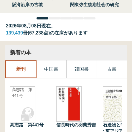
阪湾沿岸の古墳
関東弥生後期社会の研究
2026年08月08日現在、
139,439
冊(67,238点)の在庫があります
新着の本
新刊
中国書
韓国書
古書
高志路 第
441号
高志路 第441号
信長時代の羽柴秀吉
石造物と中世
: 東アジアと