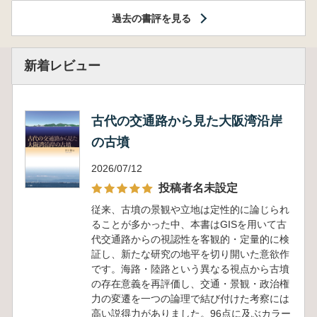
過去の書評を見る
新着レビュー
古代の交通路から見た大阪湾沿岸
の古墳
2026/07/12
投稿者名未設定
従来、古墳の景観や立地は定性的に論じられ
ることが多かった中、本書はGISを用いて古
代交通路からの視認性を客観的・定量的に検
証し、新たな研究の地平を切り開いた意欲作
です。海路・陸路という異なる視点から古墳
の存在意義を再評価し、交通・景観・政治権
力の変遷を一つの論理で結び付けた考察には
高い説得力がありました。96点に及ぶカラー