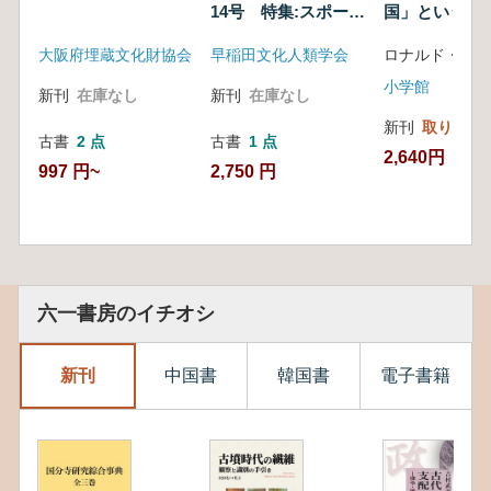
14号 特集:スポーツ
国」という外
人類学の現在
大阪府埋蔵文化財協会
早稲田文化人類学会
ロナルド・トビ
小学館
新刊
在庫なし
新刊
在庫なし
新刊
取り寄せ
古書
2 点
古書
1 点
2,640円
997 円~
2,750 円
六一書房のイチオシ
新刊
中国書
韓国書
電子書籍