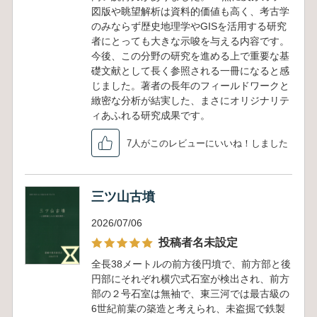
図版や眺望解析は資料的価値も高く、考古学
のみならず歴史地理学やGISを活用する研究
者にとっても大きな示唆を与える内容です。
今後、この分野の研究を進める上で重要な基
礎文献として長く参照される一冊になると感
じました。著者の長年のフィールドワークと
緻密な分析が結実した、まさにオリジナリテ
ィあふれる研究成果です。
7人がこのレビューにいいね！しました
三ツ山古墳
2026/07/06
投稿者名未設定
全長38メートルの前方後円墳で、前方部と後
円部にそれぞれ横穴式石室が検出され、前方
部の２号石室は無袖で、東三河では最古級の
6世紀前葉の築造と考えられ、未盗掘で鉄製