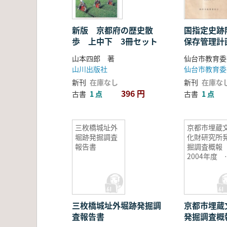
新版 京都府の歴史散
国指定史跡
歩 上中下 3冊セット
保存管理計
告書
山本四郎 著
仙台市教育委
山川出版社
仙台市教育委
新刊
在庫なし
新刊
在庫な
396 円
古書
1 点
古書
1 点
三枚橋城址外
京都市埋蔵
堀跡発掘調査
化財研究所
報告書
掘調査概
2004年度 
ット
三枚橋城址外堀跡発掘調
京都市埋蔵
査報告書
発掘調査概報