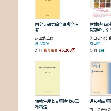
国分寺研究綜合事典全三
古墳時代の繊
巻
識別の手引
須田勉 監修
沢田むつ代 
高志書院
雄山閣
46,200円
新刊
取り寄せ
新刊
1冊
埴輪生産と古墳時代の王
月の輪古墳
権構造
考古学研究会