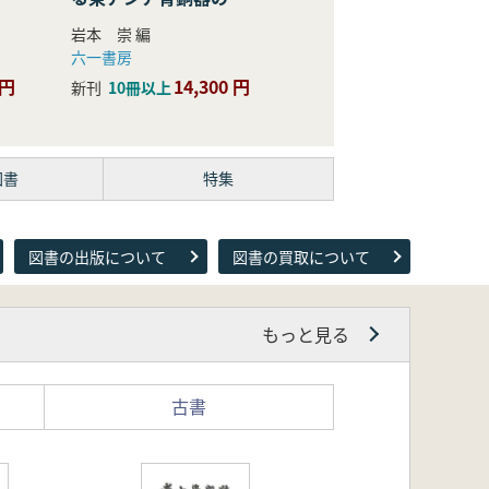
際的研究
岩本 崇 編
六一書房
 円
14,300 円
新刊
10冊以上
図書
特集
図書の出版について
図書の買取について
もっと見る
古書