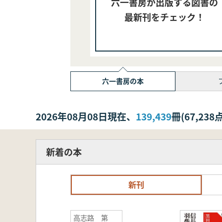
六一書房が出版する図書の
最新刊をチェック！
六一書房の本
2026年08月08日現在、
139,439
冊(67,2
新着の本
新刊
高志路 第