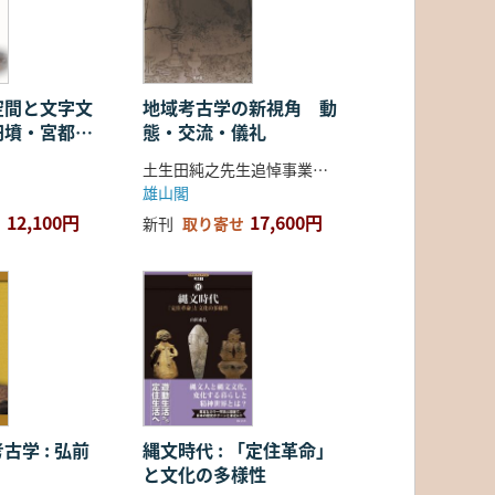
空間と文字文
地域考古学の新視角 動
円墳・宮都・
態・交流・儀礼
土生田純之先生追悼事業会 編
雄山閣
12,100円
17,600円
新刊
取り寄せ
古学 : 弘前
縄文時代 : 「定住革命」
と文化の多様性