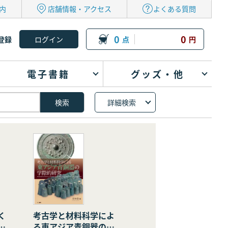
内
店舗情報・アクセス
よくある質問
0
0
登録
点
円
電子書籍
グッズ・他
詳細検索
く
考古学と材料科学によ
の
る東アジア青銅器の学