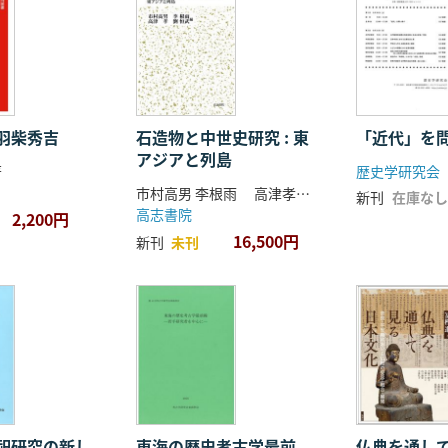
羽柴秀吉
石造物と中世史研究 : 東
「近代」を
アジアと列島
著
歴史学研究会
市村高男 李根雨 高津孝 劉恒武 編
新刊
在庫なし
高志書院
2,200円
16,500円
新刊
未刊
祀研究の新し
東海の歴史考古学最前
仏典を通し