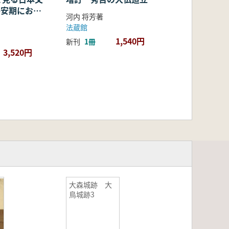
・平安期におけ
河内 将芳著
容・融合・展
法蔵館
1,540円
新刊
1冊
3,520円
大森城跡 大
鳥城跡3