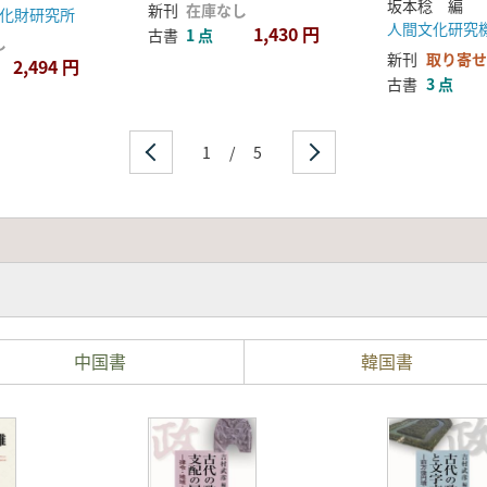
坂本稔 編
新刊
在庫なし
化財研究所
1,430 円
古書
1 点
し
新刊
取り寄せ
2,494 円
古書
3 点
1
/
5
中国書
韓国書