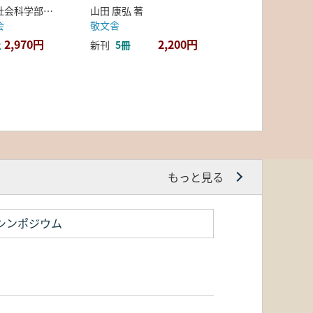
弘前大学人文社会科学部北日本考古学研究センター 編
山田 康弘 著
会
敬文舎
2,970円
2,200円
上
新刊
5冊
もっと見る
シンポジウム