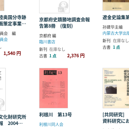
陸奥国分寺跡
遼金史論集第
京都府史蹟勝地調査会報
画策定事業報
告第8冊 (復刻)
孙建华主编
内蒙古大学出
員会 編
京都府 編
員会
新刊
在庫なし
臨川書店
し
古書
1 点
新刊
在庫なし
1,540 円
2,376 円
古書
1 点
文
発
報
セ
利根川 第13号
[共同研究]
文化財研究所
資料研究に
 2004年
利根川同人会
年代論