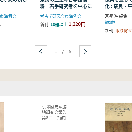
線 若手研究者を中心に
化 : 奈良
る仏教の受
東海例会
考古学研究会東海例会
冨樫 進 編集
開
勉誠社
1,320円
し
新刊
10冊以上
新刊
取り寄せ
1
/
5
京都府史蹟勝
地調査会報告
第8冊 (復刻)