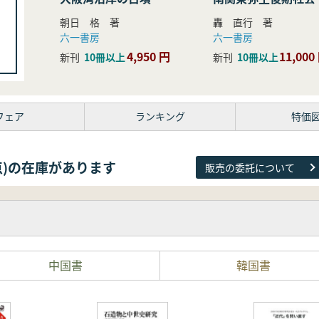
研究
朝日 格 著
轟 直行 著
六一書房
六一書房
4,950 円
11,000
新刊
10冊以上
新刊
10冊以上
フェア
ランキング
特価
38点)の在庫があります
販売の委託について
中国書
韓国書