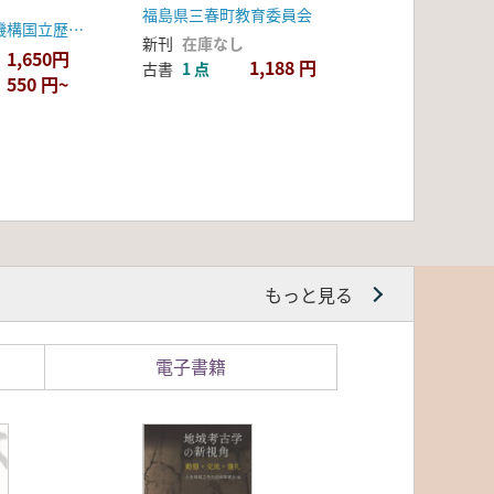
調査 <2冊組>
福島県三春町教育委員会
人間文化研究機構国立歴史民俗博物館
新刊
在庫なし
1,650円
1,188 円
古書
1 点
550 円~
もっと見る
電子書籍