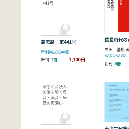
441号
信長時代の
高志路 第441号
黒田 基樹 
新潟県民俗学会
KADOKAWA
1,100円
新刊
1冊
新刊
5冊
漢字と音読み
の謎を解く呉
音・漢音・唐
音の奥深い世
界
東海古代祭