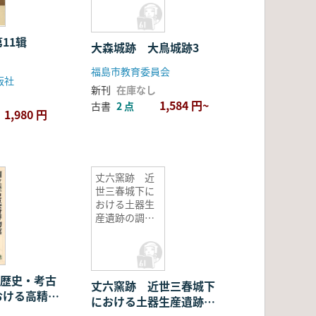
11辑
大森城跡 大鳥城跡3
福島市教育委員会
版社
新刊
在庫なし
1,584 円~
古書
2 点
1,980 円
丈六窯跡 近
世三春城下に
おける土器生
産遺跡の調
査 <2冊組>
 歴史・考古
丈六窯跡 近世三春城下
おける高精度
における土器生産遺跡の