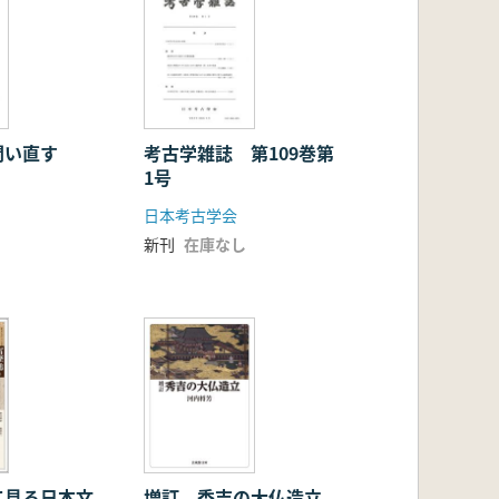
問い直す
考古学雑誌 第109巻第
1号
日本考古学会
新刊
在庫なし
て見る日本文
増訂 秀吉の大仏造立