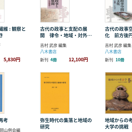
維 : 観察と
古代の政事と支配の展
古代の政事
き
開 律令・地域・対外関
化 前方後
係
ことば
著
吉村 武彦 編集
吉村 武彦 編集
八木書店
八木書店
5,830円
12,100円
新刊
4冊
新刊
10冊
再考
弥生時代の集落と地域の
地域からの考
研究
大学の挑戦
岡山例会編