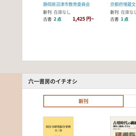
度 セット
静岡県沼津市教育委員会
京都府埋蔵文
新刊
在庫なし
新刊
在庫な
1,425 円~
古書
2 点
古書
1 点
六一書房のイチオシ
新刊