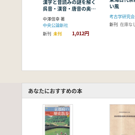
漢字と音読みの謎を解く
い風
呉音・漢音・唐音の奥深
い世界
考古学研究会
中澤信幸 著
新刊
在庫な
中央公論新社
1,012円
新刊
未刊
あなたにおすすめの本