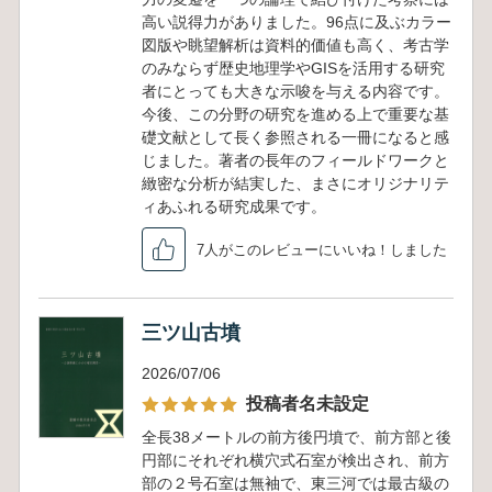
高い説得力がありました。96点に及ぶカラー
図版や眺望解析は資料的価値も高く、考古学
のみならず歴史地理学やGISを活用する研究
者にとっても大きな示唆を与える内容です。
今後、この分野の研究を進める上で重要な基
礎文献として長く参照される一冊になると感
じました。著者の長年のフィールドワークと
緻密な分析が結実した、まさにオリジナリテ
ィあふれる研究成果です。
7人がこのレビューにいいね！しました
三ツ山古墳
2026/07/06
投稿者名未設定
全長38メートルの前方後円墳で、前方部と後
円部にそれぞれ横穴式石室が検出され、前方
部の２号石室は無袖で、東三河では最古級の