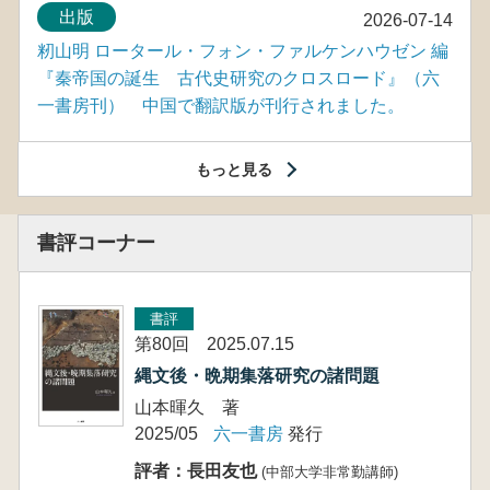
出版
2026-07-14
籾山明 ロータール・フォン・ファルケンハウゼン 編
『秦帝国の誕生 古代史研究のクロスロード』（六
一書房刊） 中国で翻訳版が刊行されました。
もっと見る
書評コーナー
書評
第80回 2025.07.15
縄文後・晩期集落研究の諸問題
山本暉久 著
2025/05
六一書房
発行
評者：長田友也
(中部大学非常勤講師)