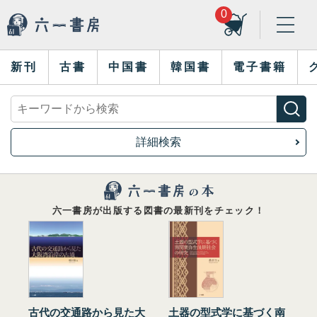
0
新刊
古書
中国書
韓国書
電子書籍
詳細検索
六一書房が出版する図書の最新刊をチェック！
古代の交通路から見た大
土器の型式学に基づく南