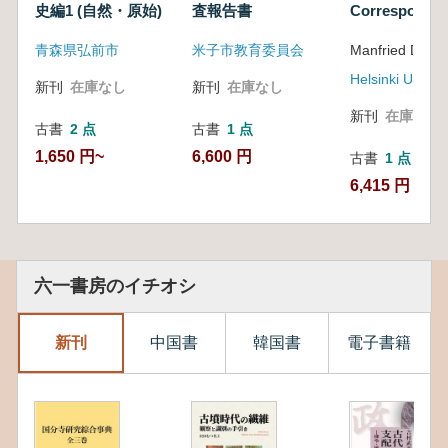
史編1 (自然・原始)
査報告書
Corresponden
Sargon and
青森県弘前市
米子市教育委員会
Manfried Dietri
Sennacherib
新刊
在庫なし
新刊
在庫なし
新刊
在庫なし
古書
2 点
古書
1 点
1,650 円~
6,600 円
古書
1 点
6,415 円
六一書房のイチオシ
新刊
中国書
韓国書
電子書籍