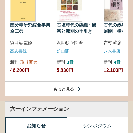
国分寺研究綜合事典
古墳時代の繊維 : 観
古代の政事と
全三巻
察と識別の手引き
展開 律令・
対外関係
須田勉 監修
沢田むつ代 著
吉村 武彦 編集
高志書院
雄山閣
八木書店
新刊
取り寄せ
新刊
1冊
新刊
4冊
46,200円
5,830円
12,100円
もっと見る
六一インフォメーション
お知らせ
シンポジウム