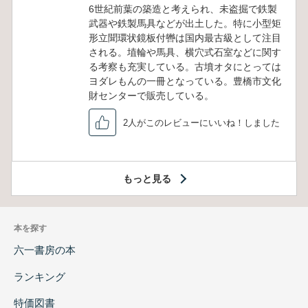
6世紀前葉の築造と考えられ、未盗掘で鉄製
武器や鉄製馬具などが出土した。特に小型矩
形立聞環状鏡板付轡は国内最古級として注目
される。埴輪や馬具、横穴式石室などに関す
る考察も充実している。古墳オタにとっては
ヨダレもんの一冊となっている。豊橋市文化
財センターで販売している。
2人がこのレビューにいいね！しました
もっと見る
本を探す
六一書房の本
ランキング
特価図書