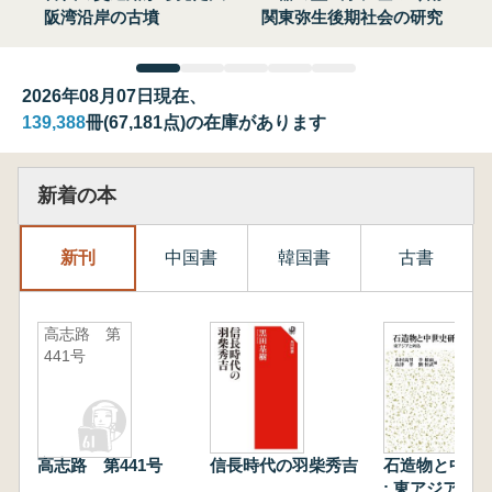
阪湾沿岸の古墳
関東弥生後期社会の研究
2026年08月07日現在、
139,388
冊(67,181点)の在庫があります
新着の本
新刊
中国書
韓国書
古書
高志路 第
441号
高志路 第441号
信長時代の羽柴秀吉
石造物と中世
: 東アジアと