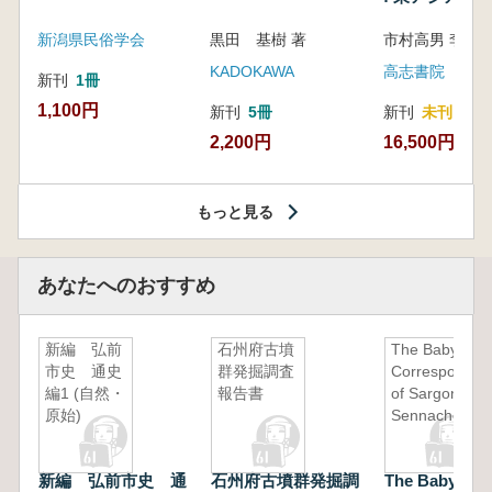
新潟県民俗学会
黒田 基樹 著
KADOKAWA
高志書院
新刊
1冊
1,100円
新刊
5冊
新刊
未刊
2,200円
16,500円
もっと見る
あなたへのおすすめ
新編 弘前
石州府古墳
The Babylonia
市史 通史
群発掘調査
Corresponden
編1 (自然・
報告書
of Sargon and
原始)
Sennacherib
新編 弘前市史 通
石州府古墳群発掘調
The Babyloni