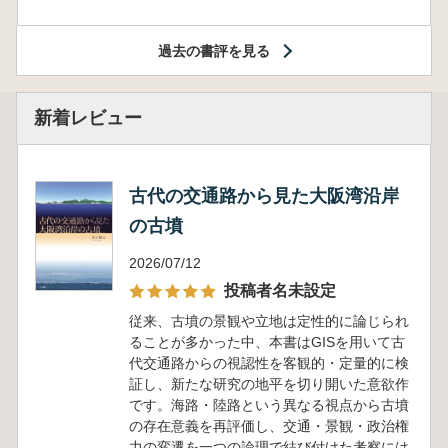
過去の書評を見る
新着レビュー
古代の交通路から見た大阪湾沿岸
の古墳
2026/07/12
投稿者名未設定
従来、古墳の景観や立地は定性的に論じられ
ることが多かった中、本書はGISを用いて古
代交通路からの視認性を客観的・定量的に検
証し、新たな研究の地平を切り開いた意欲作
です。海路・陸路という異なる視点から古墳
の存在意義を再評価し、交通・景観・政治権
力の変遷を一つの論理で結び付けた考察には