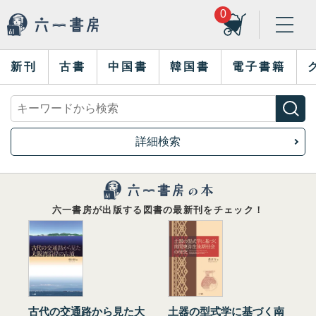
0
新刊
古書
中国書
韓国書
電子書籍
詳細検索
六一書房が出版する図書の最新刊をチェック！
古代の交通路から見た大
土器の型式学に基づく南