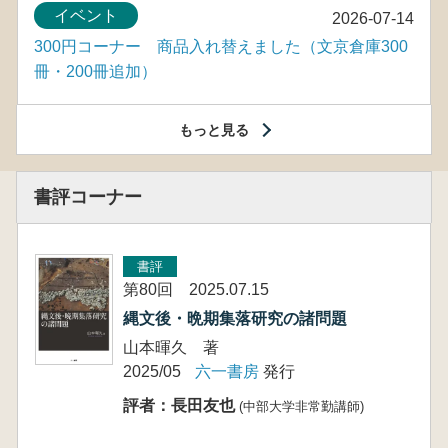
イベント
2026-07-14
300円コーナー 商品入れ替えました（文京倉庫300
冊・200冊追加）
もっと見る
書評コーナー
書評
第80回 2025.07.15
縄文後・晩期集落研究の諸問題
山本暉久 著
2025/05
六一書房
発行
評者：長田友也
(中部大学非常勤講師)