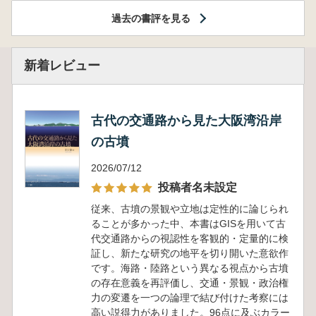
過去の書評を見る
新着レビュー
古代の交通路から見た大阪湾沿岸
の古墳
2026/07/12
投稿者名未設定
従来、古墳の景観や立地は定性的に論じられ
ることが多かった中、本書はGISを用いて古
代交通路からの視認性を客観的・定量的に検
証し、新たな研究の地平を切り開いた意欲作
です。海路・陸路という異なる視点から古墳
の存在意義を再評価し、交通・景観・政治権
力の変遷を一つの論理で結び付けた考察には
高い説得力がありました。96点に及ぶカラー