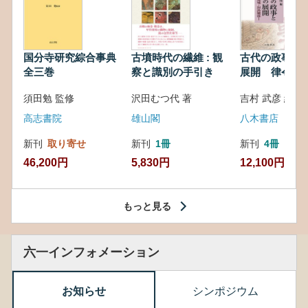
国分寺研究綜合事典
古墳時代の繊維 : 観
古代の政事と
全三巻
察と識別の手引き
展開 律令・
対外関係
須田勉 監修
沢田むつ代 著
吉村 武彦 編集
高志書院
雄山閣
八木書店
新刊
取り寄せ
新刊
1冊
新刊
4冊
46,200円
5,830円
12,100円
もっと見る
六一インフォメーション
お知らせ
シンポジウム