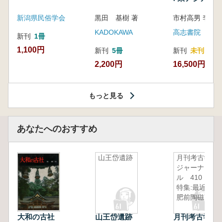
新潟県民俗学会
黒田 基樹 著
KADOKAWA
高志書院
新刊
1冊
1,100円
新刊
5冊
新刊
未刊
2,200円
16,500円
もっと見る
あなたへのおすすめ
山王岱遺跡
月刊考古学
ジャーナ
ル 410
特集:最近の
肥前陶磁
大和の古社
山王岱遺跡
月刊考古学ジ