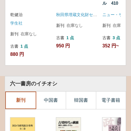
ル 410 特集
の肥前陶磁
乾健治
秋田県埋蔵文化財センター
ニュー・サイエ
学生社
新刊
在庫なし
新刊
在庫なし
新刊
在庫なし
古書
1 点
古書
3 点
950 円
352 円~
古書
1 点
880 円
六一書房のイチオシ
新刊
中国書
韓国書
電子書籍