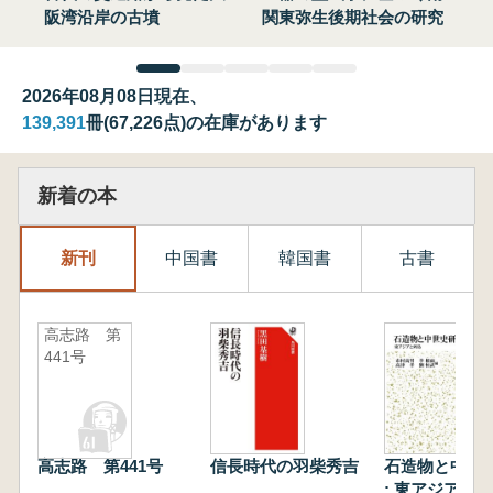
阪湾沿岸の古墳
関東弥生後期社会の研究
2026年08月08日現在、
139,391
冊(67,226点)の在庫があります
新着の本
新刊
中国書
韓国書
古書
高志路 第
441号
高志路 第441号
信長時代の羽柴秀吉
石造物と中世
: 東アジアと