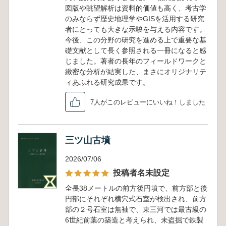
図版や眺望解析は資料的価値も高く、考古学
のみならず歴史地理学やGISを活用する研究
者にとっても大きな示唆を与える内容です。
今後、この分野の研究を進める上で重要な基
礎文献として長く参照される一冊になると感
じました。著者の長年のフィールドワークと
緻密な分析が結実した、まさにオリジナリテ
ィあふれる研究成果です。
7人がこのレビューにいいね！しました
三ツ山古墳
2026/07/06
投稿者名未設定
全長38メートルの前方後円墳で、前方部と後
円部にそれぞれ横穴式石室が検出され、前方
部の２号石室は無袖で、東三河では最古級の
6世紀前葉の築造と考えられ、未盗掘で鉄製