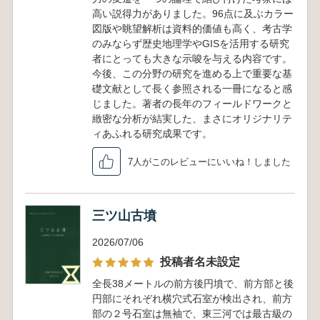
高い説得力がありました。96点に及ぶカラー
図版や眺望解析は資料的価値も高く、考古学
のみならず歴史地理学やGISを活用する研究
者にとっても大きな示唆を与える内容です。
今後、この分野の研究を進める上で重要な基
礎文献として長く参照される一冊になると感
じました。著者の長年のフィールドワークと
緻密な分析が結実した、まさにオリジナリテ
ィあふれる研究成果です。
7人がこのレビューにいいね！しました
三ツ山古墳
2026/07/06
投稿者名未設定
全長38メートルの前方後円墳で、前方部と後
円部にそれぞれ横穴式石室が検出され、前方
部の２号石室は無袖で、東三河では最古級の