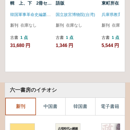
輯 上、下 2冊セッ
語版
東町所在
ト
韓国軍事革命史編纂委員会
国立故宮博物院(台湾)
兵庫県教育委員
新刊
在庫なし
新刊
在庫なし
新刊
在庫なし
古書
1 点
古書
1 点
古書
1 点
31,680 円
1,346 円
5,544 円
六一書房のイチオシ
新刊
中国書
韓国書
電子書籍