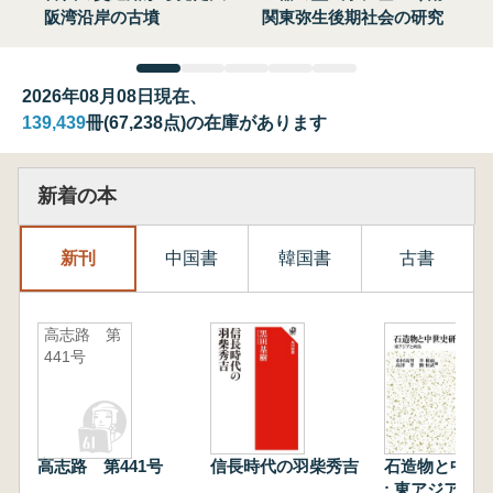
阪湾沿岸の古墳
関東弥生後期社会の研究
2026年08月08日現在、
139,439
冊(67,238点)の在庫があります
新着の本
新刊
中国書
韓国書
古書
高志路 第
441号
高志路 第441号
信長時代の羽柴秀吉
石造物と中世
: 東アジアと