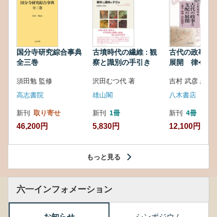
国分寺研究綜合事典
古墳時代の繊維 : 観
古代の政事と
全三巻
察と識別の手引き
展開 律令・
対外関係
須田勉 監修
沢田むつ代 著
吉村 武彦 編集
高志書院
雄山閣
八木書店
新刊
取り寄せ
新刊
1冊
新刊
4冊
46,200円
5,830円
12,100円
もっと見る
六一インフォメーション
お知らせ
シンポジウム