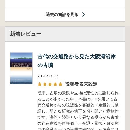
過去の書評を見る
新着レビュー
古代の交通路から見た大阪湾沿岸
の古墳
2026/07/12
投稿者名未設定
従来、古墳の景観や立地は定性的に論じられ
ることが多かった中、本書はGISを用いて古
代交通路からの視認性を客観的・定量的に検
証し、新たな研究の地平を切り開いた意欲作
です。海路・陸路という異なる視点から古墳
の存在意義を再評価し、交通・景観・政治権
力の変遷を一つの論理で結び付けた考察には