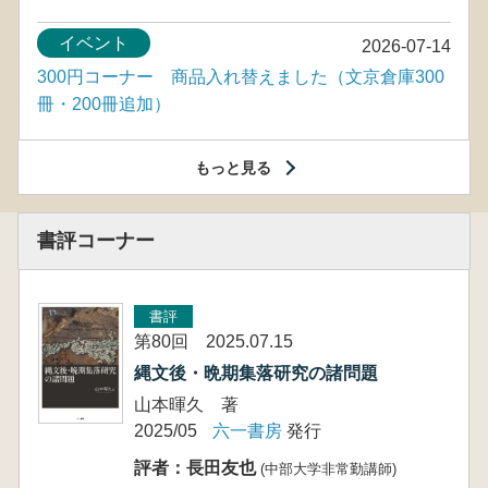
イベント
2026-07-14
300円コーナー 商品入れ替えました（文京倉庫300
冊・200冊追加）
もっと見る
書評コーナー
書評
第80回 2025.07.15
縄文後・晩期集落研究の諸問題
山本暉久 著
2025/05
六一書房
発行
評者：長田友也
(中部大学非常勤講師)