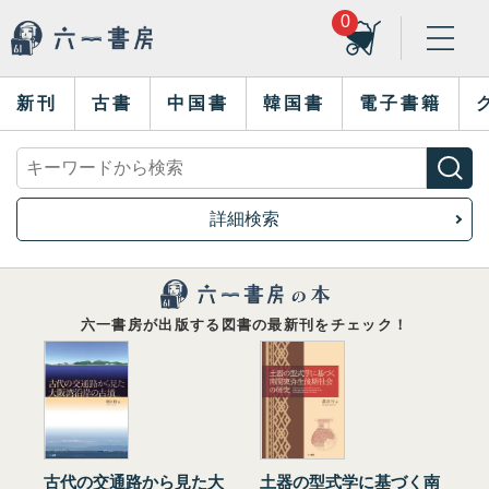
0
新刊
古書
中国書
韓国書
電子書籍
詳細検索
六一書房が出版する図書の最新刊をチェック！
古代の交通路から見た大
土器の型式学に基づく南