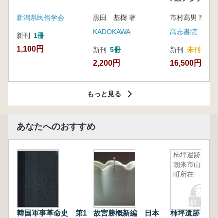
新潟県民俗学会
黒田 基樹 著
KADOKAWA
高志書院
新刊
1冊
1,100円
新刊
5冊
新刊
未刊
2,200円
16,500円
もっと見る
あなたへのおすすめ
柿坪遺跡
朝来市山東
町所在
韓国軍事革命史 第1
故宮勝概新編 日本
柿坪遺跡 朝