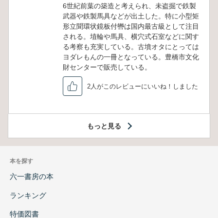
6世紀前葉の築造と考えられ、未盗掘で鉄製
武器や鉄製馬具などが出土した。特に小型矩
形立聞環状鏡板付轡は国内最古級として注目
される。埴輪や馬具、横穴式石室などに関す
る考察も充実している。古墳オタにとっては
ヨダレもんの一冊となっている。豊橋市文化
財センターで販売している。
2人がこのレビューにいいね！しました
もっと見る
本を探す
六一書房の本
ランキング
特価図書