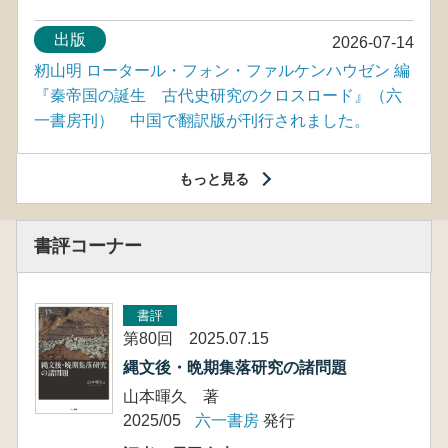
出版
2026-07-14
籾山明 ロータール・フォン・ファルケンハウゼン 編
『秦帝国の誕生 古代史研究のクロスロード』（六
一書房刊） 中国で翻訳版が刊行されました。
もっと見る
書評コーナー
書評
第80回 2025.07.15
縄文後・晩期集落研究の諸問題
山本暉久 著
2025/05
六一書房
発行