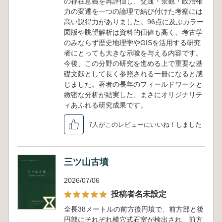
の存在意義を再評価し、交通・景観・政治権
力の変遷を一つの論理で結び付けた考察には
高い説得力がありました。96点に及ぶカラー
図版や眺望解析は資料的価値も高く、考古学
のみならず歴史地理学やGISを活用する研究
者にとっても大きな示唆を与える内容です。
今後、この分野の研究を進める上で重要な基
礎文献として長く参照される一冊になると感
じました。著者の長年のフィールドワークと
緻密な分析が結実した、まさにオリジナリテ
ィあふれる研究成果です。
7人がこのレビューにいいね！しました
三ツ山古墳
2026/07/06
投稿者名未設定
全長38メートルの前方後円墳で、前方部と後
円部にそれぞれ横穴式石室が検出され、前方