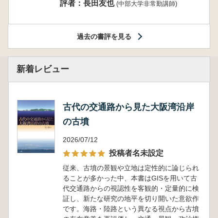
評者：長田友也
(中部大学非常勤講師)
過去の書評を見る
新着レビュー
古代の交通路から見た大阪湾沿岸
の古墳
2026/07/12
投稿者名未設定
従来、古墳の景観や立地は定性的に論じられ
ることが多かった中、本書はGISを用いて古
代交通路からの視認性を客観的・定量的に検
証し、新たな研究の地平を切り開いた意欲作
です。海路・陸路という異なる視点から古墳