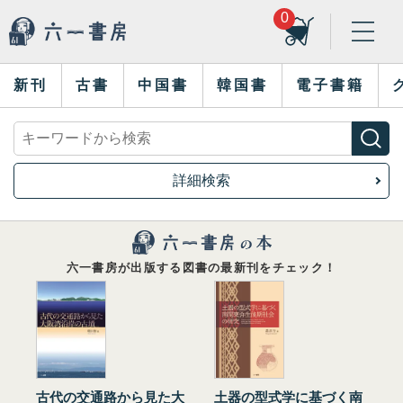
0
新刊
古書
中国書
韓国書
電子書籍
詳細検索
六一書房が出版する図書の最新刊をチェック！
古代の交通路から見た大
土器の型式学に基づく南