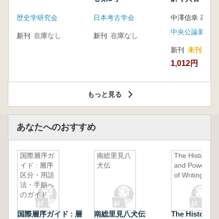
音の奥深い世
歴史学研究会
日本考古学会
中澤信幸 著
中央公論新社
新刊
在庫なし
新刊
在庫なし
新刊
未刊
1,012円
もっと見る
あなたへのおすすめ
国際層序ガ
南総里見八
The History
イド : 層序
犬伝
and Power
区分・用語
of Writing
法・手順へ
のガイド
国際層序ガイド : 層
南総里見八犬伝
The History a