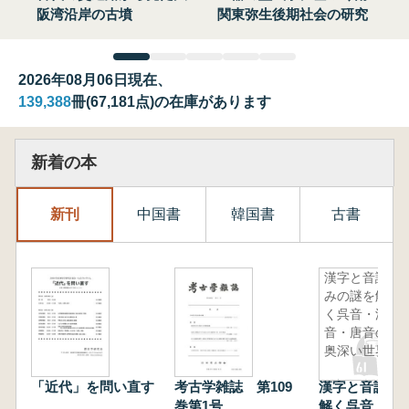
阪湾沿岸の古墳
関東弥生後期社会の研究
2026年08月06日現在、
139,388
冊(67,181点)の在庫があります
新着の本
新刊
中国書
韓国書
古書
漢字と音読
みの謎を解
く呉音・漢
音・唐音の
奥深い世界
「近代」を問い直す
考古学雑誌 第109
漢字と音読み
巻第1号
解く呉音・漢