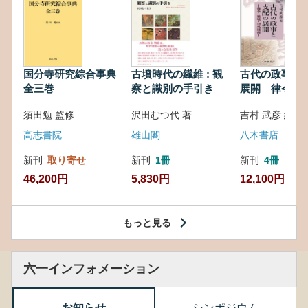
国分寺研究綜合事典
古墳時代の繊維 : 観
古代の政事と
全三巻
察と識別の手引き
展開 律令・
対外関係
須田勉 監修
沢田むつ代 著
吉村 武彦 編集
高志書院
雄山閣
八木書店
新刊
取り寄せ
新刊
1冊
新刊
4冊
46,200円
5,830円
12,100円
もっと見る
六一インフォメーション
お知らせ
シンポジウム