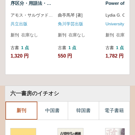
序区分・用語法・手
Power of Writ
順へのガイド
アモス・サルヴァドール編 ; 日本地質学会訳編
曲亭馬琴 [著]
共立出版
角川学芸出版
新刊
在庫なし
新刊
在庫なし
新刊
在庫なし
古書
1 点
古書
1 点
古書
1 点
1,320 円
550 円
1,782 円
六一書房のイチオシ
新刊
中国書
韓国書
電子書籍