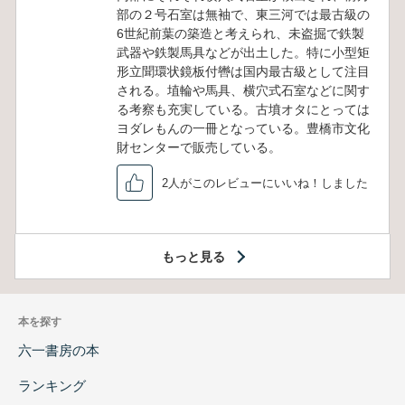
部の２号石室は無袖で、東三河では最古級の
6世紀前葉の築造と考えられ、未盗掘で鉄製
武器や鉄製馬具などが出土した。特に小型矩
形立聞環状鏡板付轡は国内最古級として注目
される。埴輪や馬具、横穴式石室などに関す
る考察も充実している。古墳オタにとっては
ヨダレもんの一冊となっている。豊橋市文化
財センターで販売している。
2人がこのレビューにいいね！しました
もっと見る
本を探す
六一書房の本
ランキング