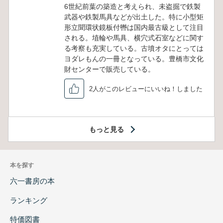
6世紀前葉の築造と考えられ、未盗掘で鉄製
武器や鉄製馬具などが出土した。特に小型矩
形立聞環状鏡板付轡は国内最古級として注目
される。埴輪や馬具、横穴式石室などに関す
る考察も充実している。古墳オタにとっては
ヨダレもんの一冊となっている。豊橋市文化
財センターで販売している。
2人がこのレビューにいいね！しました
もっと見る
本を探す
六一書房の本
ランキング
特価図書