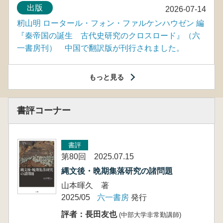
出版
2026-07-14
籾山明 ロータール・フォン・ファルケンハウゼン 編
『秦帝国の誕生 古代史研究のクロスロード』（六
一書房刊） 中国で翻訳版が刊行されました。
もっと見る
書評コーナー
書評
第80回 2025.07.15
縄文後・晩期集落研究の諸問題
山本暉久 著
2025/05
六一書房
発行
評者：長田友也
(中部大学非常勤講師)