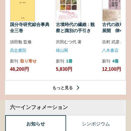
国分寺研究綜合事典
古墳時代の繊維 : 観
古代の政事と
全三巻
察と識別の手引き
展開 律令・
対外関係
須田勉 監修
沢田むつ代 著
吉村 武彦 編集
高志書院
雄山閣
八木書店
新刊
取り寄せ
新刊
1冊
新刊
4冊
46,200円
5,830円
12,100円
もっと見る
六一インフォメーション
お知らせ
シンポジウム