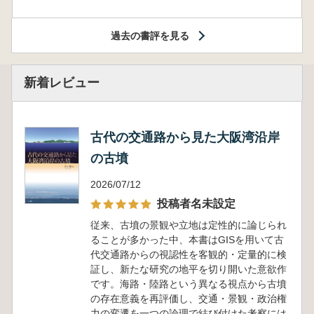
過去の書評を見る
新着レビュー
古代の交通路から見た大阪湾沿岸
の古墳
2026/07/12
投稿者名未設定
従来、古墳の景観や立地は定性的に論じられ
ることが多かった中、本書はGISを用いて古
代交通路からの視認性を客観的・定量的に検
証し、新たな研究の地平を切り開いた意欲作
です。海路・陸路という異なる視点から古墳
の存在意義を再評価し、交通・景観・政治権
力の変遷を一つの論理で結び付けた考察には