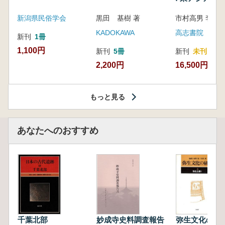
新潟県民俗学会
黒田 基樹 著
KADOKAWA
高志書院
新刊
1冊
1,100円
新刊
5冊
新刊
未刊
2,200円
16,500円
もっと見る
あなたへのおすすめ
千葉北部
妙成寺史料調査報告
弥生文化の研