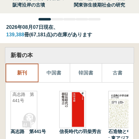
阪湾沿岸の古墳
関東弥生後期社会の研究
2026年08月07日現在、
139,388
冊(67,181点)の在庫があります
新着の本
新刊
中国書
韓国書
古書
高志路 第
441号
高志路 第441号
信長時代の羽柴秀吉
石造物と中世
: 東アジアと