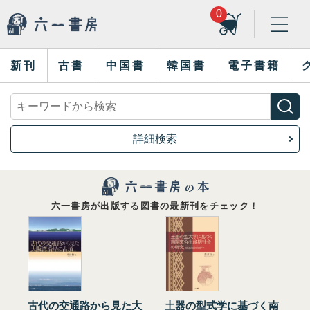
0
新刊
古書
中国書
韓国書
電子書籍
詳細検索
六一書房が出版する図書の最新刊をチェック！
古代の交通路から見た大
土器の型式学に基づく南