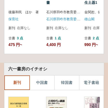
書
生土器1
後藤和民 ほか 著
石川県羽咋市教育委員会文化財室 編
金関恕、佐原
保育社
石川県羽咋市教育委員会文化財室
雄山閣
新刊
在庫なし
新刊
在庫なし
新刊
在庫なし
古書
3 点
古書
1 点
古書
2 点
475 円~
4,400 円
990 円~
六一書房のイチオシ
新刊
中国書
韓国書
電子書籍