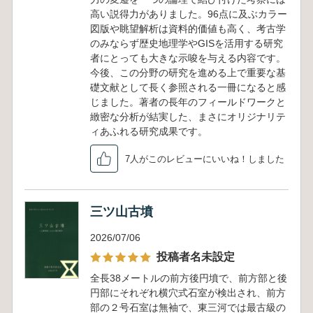
高い説得力がありました。96点に及ぶカラー
図版や眺望解析は資料的価値も高く、考古学
のみならず歴史地理学やGISを活用する研究
者にとっても大きな示唆を与える内容です。
今後、この分野の研究を進める上で重要な基
礎文献として長く参照される一冊になると感
じました。著者の長年のフィールドワークと
緻密な分析が結実した、まさにオリジナリテ
ィあふれる研究成果です。
7人がこのレビューにいいね！しました
三ツ山古墳
2026/07/06
投稿者名未設定
全長38メートルの前方後円墳で、前方部と後
円部にそれぞれ横穴式石室が検出され、前方
部の２号石室は無袖で、東三河では最古級の