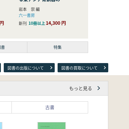
際的研究
岩本 崇 編
六一書房
 円
14,300 円
新刊
10冊以上
図書
特集
図書の出版について
図書の買取について
もっと見る
古書