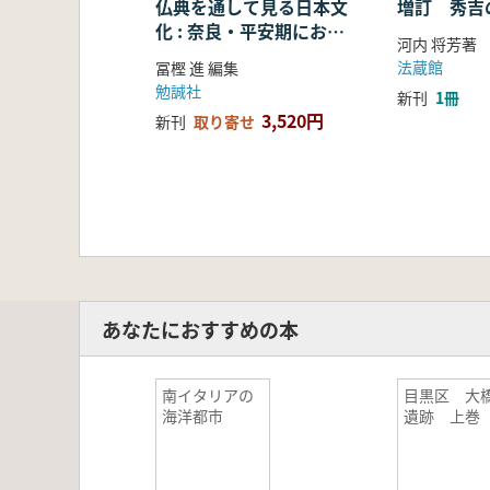
仏典を通して見る日本文
増訂 秀吉
化 : 奈良・平安期におけ
河内 将芳著
る仏教の受容・融合・展
法蔵館
冨樫 進 編集
開
勉誠社
新刊
1冊
3,520円
新刊
取り寄せ
あなたにおすすめの本
南イタリアの
目黒区 大
海洋都市
遺跡 上巻