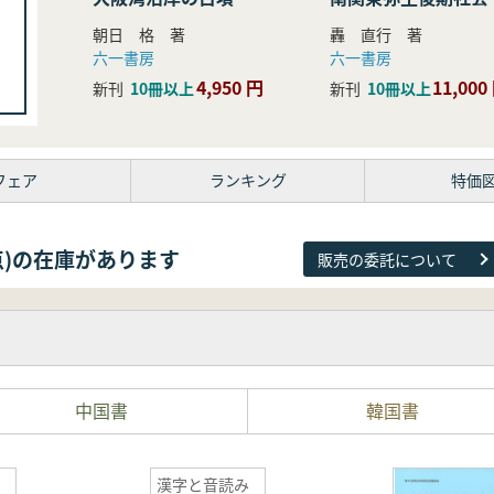
研究
朝日 格 著
轟 直行 著
六一書房
六一書房
4,950 円
11,000
新刊
10冊以上
新刊
10冊以上
フェア
ランキング
特価
81点)の在庫があります
販売の委託について
中国書
韓国書
漢字と音読み