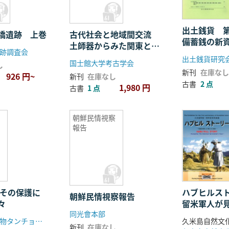
出土銭貨 第
橋遺跡 上巻
古代社会と地域間交流
備蓄銭の新
土師器からみた関東と東
跡調査会
北の様相
出土銭貨研究
国士館大学考古学会
し
新刊
在庫なし
926 円~
新刊
在庫なし
古書
2 点
1,980 円
古書
1 点
朝鮮民情視察
報告
 その保護に
ハブヒルスト
朝鮮民情視察報告
々
留米軍人が見
同光會本部
久米島町制
特別天然記念物タンチョウ保護30周年記念事業実行委員会
真展
新刊
在庫なし