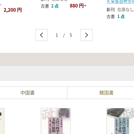
久米島自然文
し
880 円~
古書
2 点
2,200 円
新刊
在庫なし
古書
1 点
1
/
5
中国書
韓国書