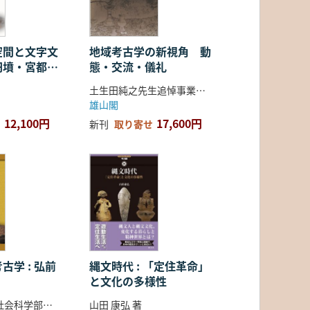
空間と文字文
地域考古学の新視角 動
円墳・宮都・
態・交流・儀礼
土生田純之先生追悼事業会 編
雄山閣
12,100円
17,600円
新刊
取り寄せ
古学 : 弘前
縄文時代 : 「定住革命」
と文化の多様性
弘前大学人文社会科学部北日本考古学研究センター 編
山田 康弘 著