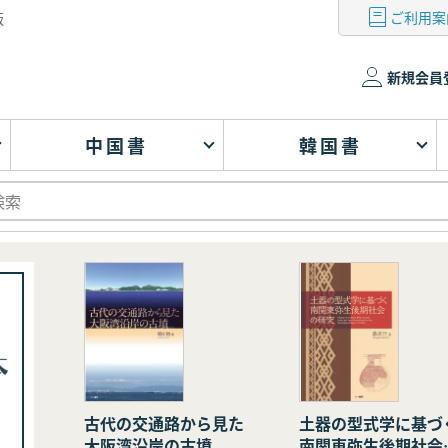
ご利用案
版
新規会員
中国書
韓国書
古代の交通路から見た
土器の型式学に基づ
大阪湾沿岸の古墳
南関東弥生後期社会