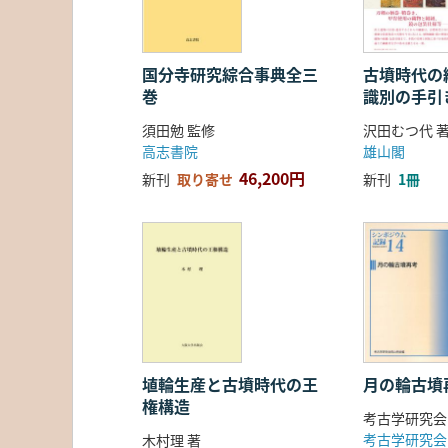
国分寺研究綜合事典全三
古墳時代の繊
巻
識別の手引
須田勉 監修
沢田むつ代 
高志書院
雄山閣
46,200円
新刊
取り寄せ
新刊
1冊
埴輪生産と古墳時代の王
月の輪古墳
権構造
考古学研究会
考古学研究会
木村理 著