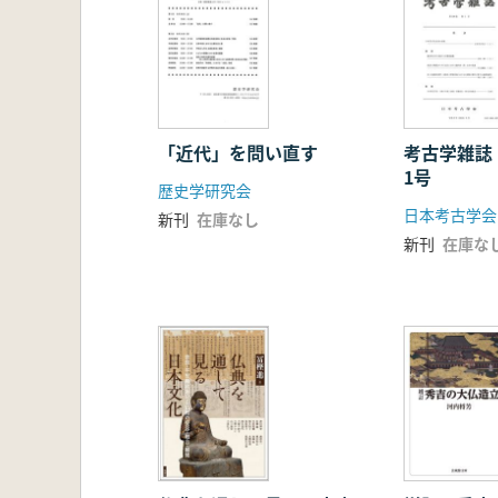
「近代」を問い直す
考古学雑誌
1号
歴史学研究会
日本考古学会
新刊
在庫なし
新刊
在庫な