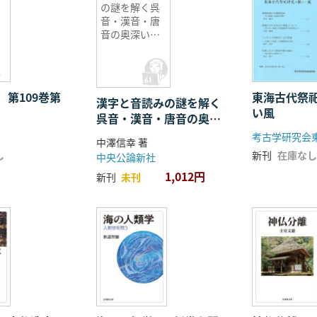
の謎を解く呉
音・漢音・唐
音の奥深い世
界
 第109巻第
東海古代祭
漢字と音読みの謎を解く
い風
呉音・漢音・唐音の奥深
い世界
考古学研究会
中澤信幸 著
し
新刊
在庫なし
中央公論新社
1,012円
新刊
未刊