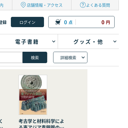
内
店舗情報・アクセス
よくある質問
0
0
登録
点
円
電子書籍
グッズ・他
詳細検索
く
考古学と材料科学によ
の
る東アジア青銅器の学