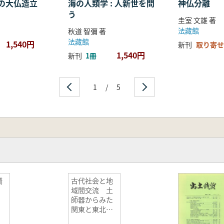
の大仏造立
海の人類学 : 人新世を問
神仏分離
う
圭室 文雄 著
法藏館
秋道 智彌 著
法藏館
1,540円
新刊
取り寄せ
1,540円
新刊
1冊
1
/
5
橋
古代社会と地
域間交流 土
師器からみた
関東と東北の
様相