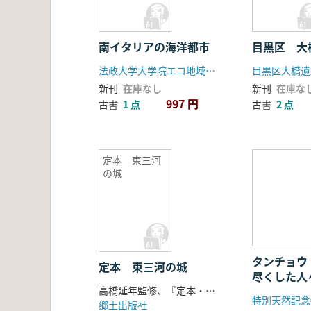
南イタリアの海洋都市
目黒区 大
法政大学大学院エコ地域デザイン研究所
目黒区大橋遺
新刊
在庫なし
新刊
在庫な
997 円
古書
1 点
古書
2 点
定本 東三河
の城
タンチョウ
定本 東三河の城
尽くした人
高橋延年監修、『定本・東三河の城』刊行会 編
郷土出版社