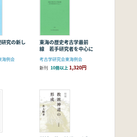
祀研究の新し
東海の歴史考古学最前
線 若手研究者を中心に
東海例会
考古学研究会東海例会
1,320円
新刊
10冊以上