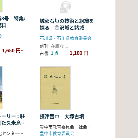
8号 特集:
城郭石垣の技術と組織を
資料
探る 金沢城と諸城
会
石川県・石川県教育委員会
新刊
在庫なし
1,650 円~
1,100 円
古書
1 点
ーリー : 駐
摂津豊中 大塚古墳
た久米島 :
豊中市教育委員会 社会教育課文化係 編
1周年記念写
豊中市教育委員会
久米島自然文化センター 編