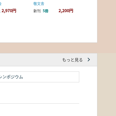
会
敬文舎
2,970円
2,200円
上
新刊
5冊
もっと見る
シンポジウム