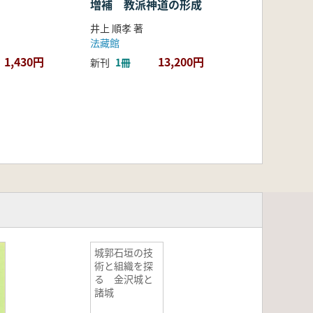
増補 教派神道の形成
井上 順孝 著
法藏館
1,430円
13,200円
新刊
1冊
城郭石垣の技
術と組織を探
る 金沢城と
諸城