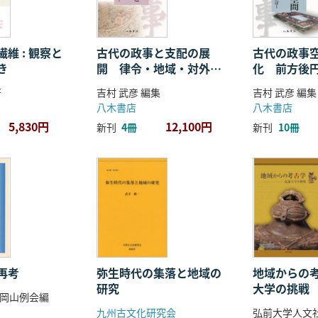
維 : 観察と
古代の政事と支配の展
古代の政事
き
開 律令・地域・対外関
化 前方後
係
ことば
著
吉村 武彦 編集
吉村 武彦 編集
八木書店
八木書店
5,830円
12,100円
新刊
4冊
新刊
10冊
再考
弥生時代の集落と地域の
地域からの考
研究
大学の挑戦
岡山例会編
九州古文化研究会