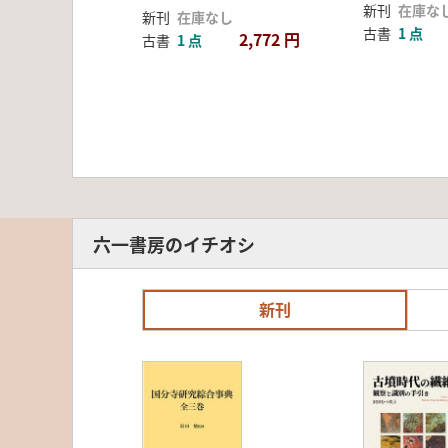
新刊
在庫な
新刊
在庫なし
古書
1 点
2,772 円
古書
1 点
六一書房のイチオシ
新刊