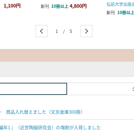
弘前大学出版
1,100円
4,800円
新刊
10冊以上
新刊
10冊以
1
/
5
ナー 商品入れ替えました（文京倉庫300冊）
編年1 』（近世陶磁研究会）の増刷が入荷しました