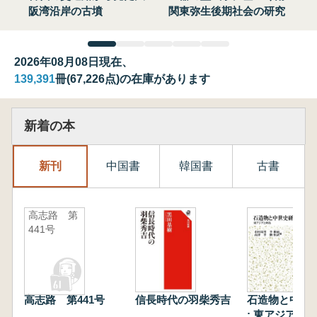
阪湾沿岸の古墳
関東弥生後期社会の研究
2026年08月08日現在、
139,391
冊(67,226点)の在庫があります
新着の本
新刊
中国書
韓国書
古書
高志路 第
441号
高志路 第441号
信長時代の羽柴秀吉
石造物と中世
: 東アジアと