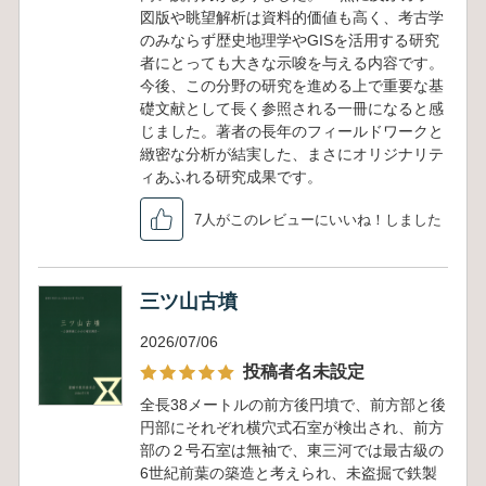
図版や眺望解析は資料的価値も高く、考古学
のみならず歴史地理学やGISを活用する研究
者にとっても大きな示唆を与える内容です。
今後、この分野の研究を進める上で重要な基
礎文献として長く参照される一冊になると感
じました。著者の長年のフィールドワークと
緻密な分析が結実した、まさにオリジナリテ
ィあふれる研究成果です。
7人がこのレビューにいいね！しました
三ツ山古墳
2026/07/06
投稿者名未設定
全長38メートルの前方後円墳で、前方部と後
円部にそれぞれ横穴式石室が検出され、前方
部の２号石室は無袖で、東三河では最古級の
6世紀前葉の築造と考えられ、未盗掘で鉄製