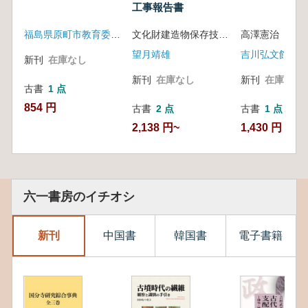
工事報告書
福島県原町市教育委員会
文化財建造物保存技術協会 編
高澤憲治
望月靖雄
吉川弘文館
新刊
在庫なし
新刊
在庫なし
新刊
在庫なし
古書
1 点
854 円
古書
2 点
古書
1 点
2,138 円~
1,430 円
六一書房のイチオシ
新刊
中国書
韓国書
電子書籍