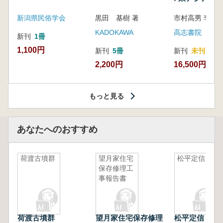
新潟県民俗学会
黒田 基樹 著
KADOKAWA
高志書院
新刊
1冊
1,100円
新刊
5冊
新刊
未刊
2,200円
16,500円
もっと見る
あなたへのおすすめ
荷渡古墳群
望月家住宅
松平定信
保存修理工
事報告書
荷渡古墳群
望月家住宅保存修理
松平定信