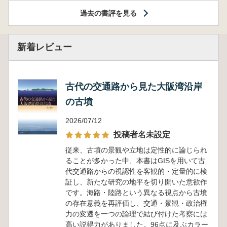
過去の書評を見る
新着レビュー
古代の交通路から見た大阪湾沿岸
の古墳
2026/07/12
投稿者名未設定
従来、古墳の景観や立地は定性的に論じられ
ることが多かった中、本書はGISを用いて古
代交通路からの視認性を客観的・定量的に検
証し、新たな研究の地平を切り開いた意欲作
です。海路・陸路という異なる視点から古墳
の存在意義を再評価し、交通・景観・政治権
力の変遷を一つの論理で結び付けた考察には
高い説得力がありました。96点に及ぶカラー