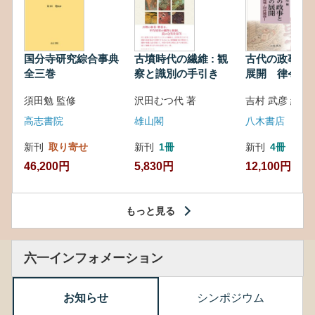
国分寺研究綜合事典
古墳時代の繊維 : 観
古代の政事と
全三巻
察と識別の手引き
展開 律令・
対外関係
須田勉 監修
沢田むつ代 著
吉村 武彦 編集
高志書院
雄山閣
八木書店
新刊
取り寄せ
新刊
1冊
新刊
4冊
46,200円
5,830円
12,100円
もっと見る
六一インフォメーション
お知らせ
シンポジウム