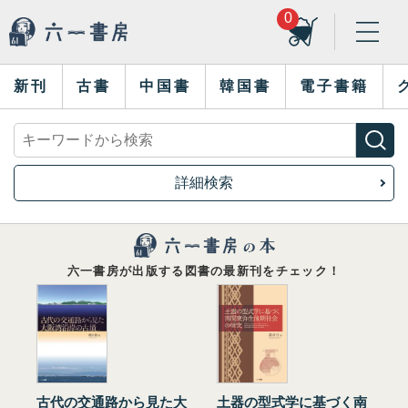
0
新刊
古書
中国書
韓国書
電子書籍
詳細検索
六一書房が出版する図書の最新刊をチェック！
古代の交通路から見た大
土器の型式学に基づく南