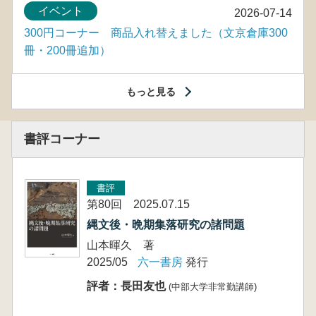
イベント
2026-07-14
300円コーナー 商品入れ替えました（文京倉庫300
冊・200冊追加）
もっと見る
書評コーナー
書評
第80回 2025.07.15
縄文後・晩期集落研究の諸問題
山本暉久 著
2025/05
六一書房
発行
評者：長田友也
(中部大学非常勤講師)