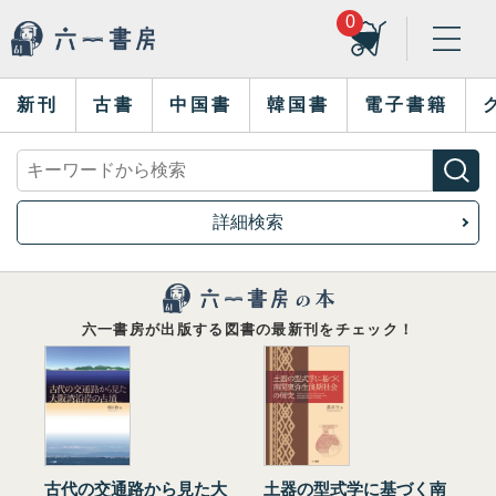
0
新刊
古書
中国書
韓国書
電子書籍
詳細検索
六一書房が出版する図書の最新刊をチェック！
古代の交通路から見た大
土器の型式学に基づく南