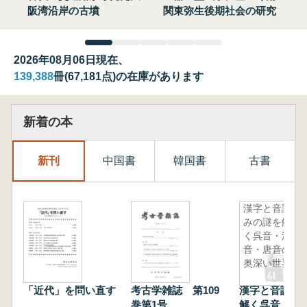
阪湾沿岸の古墳
関東弥生後期社会の研究
2026年08月06日現在、
139,388
冊(67,181点)の在庫があります
新着の本
新刊
中国書
韓国書
古書
漢字と音読
みの謎を解
く呉音・漢
音・唐音の
奥深い世界
「近代」を問い直す
考古学雑誌 第109
漢字と音読み
巻第1号
解く呉音・漢