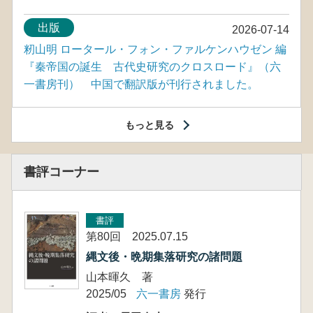
出版
2026-07-14
籾山明 ロータール・フォン・ファルケンハウゼン 編
『秦帝国の誕生 古代史研究のクロスロード』（六
一書房刊） 中国で翻訳版が刊行されました。
もっと見る
書評コーナー
書評
第80回 2025.07.15
縄文後・晩期集落研究の諸問題
山本暉久 著
2025/05
六一書房
発行