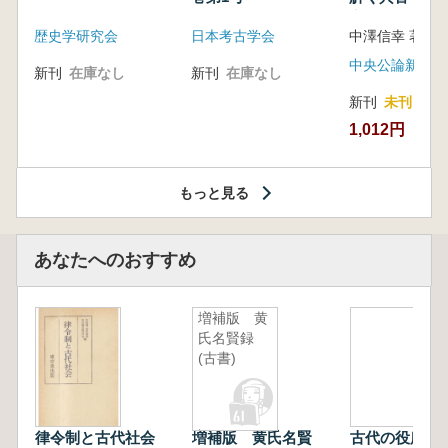
音の奥深い世
歴史学研究会
日本考古学会
中澤信幸 著
中央公論新社
新刊
在庫なし
新刊
在庫なし
新刊
未刊
1,012円
もっと見る
あなたへのおすすめ
増補版 黄
氏名賢録
(古書)
律令制と古代社会
増補版 黄氏名賢
古代の役所