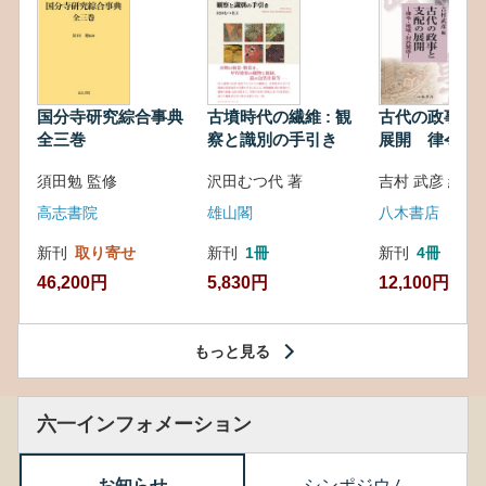
国分寺研究綜合事典
古墳時代の繊維 : 観
古代の政事と
全三巻
察と識別の手引き
展開 律令・
対外関係
須田勉 監修
沢田むつ代 著
吉村 武彦 編集
高志書院
雄山閣
八木書店
新刊
取り寄せ
新刊
1冊
新刊
4冊
46,200円
5,830円
12,100円
もっと見る
六一インフォメーション
お知らせ
シンポジウム