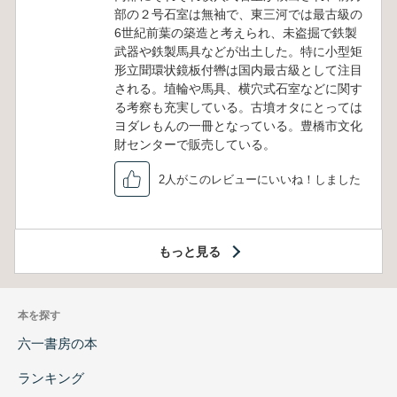
部の２号石室は無袖で、東三河では最古級の
6世紀前葉の築造と考えられ、未盗掘で鉄製
武器や鉄製馬具などが出土した。特に小型矩
形立聞環状鏡板付轡は国内最古級として注目
される。埴輪や馬具、横穴式石室などに関す
る考察も充実している。古墳オタにとっては
ヨダレもんの一冊となっている。豊橋市文化
財センターで販売している。
2人がこのレビューにいいね！しました
もっと見る
本を探す
六一書房の本
ランキング