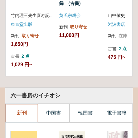
録 (古書)
竹内理三先生喜寿記念論文集刊行会 編
黄氏宗親会
東京堂出版
岩波書店
新刊
取り寄せ
11,000円
新刊
取り寄せ
新刊
在庫なし
1,650円
古書
2 点
古書
2 点
475 円~
1,029 円~
六一書房のイチオシ
新刊
中国書
韓国書
電子書籍