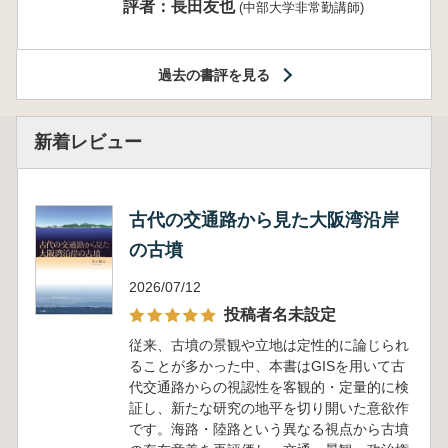
評者：長田友也
(中部大学非常勤講師)
過去の書評を見る
新着レビュー
古代の交通路から見た大阪湾沿岸
の古墳
2026/07/12
投稿者名未設定
従来、古墳の景観や立地は定性的に論じられ
ることが多かった中、本書はGISを用いて古
代交通路からの視認性を客観的・定量的に検
証し、新たな研究の地平を切り開いた意欲作
です。海路・陸路という異なる視点から古墳