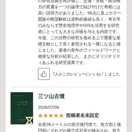
の存在意義を再評価し、交通・景観・政治権
力の変遷を一つの論理で結び付けた考察には
高い説得力がありました。96点に及ぶカラー
図版や眺望解析は資料的価値も高く、考古学
のみならず歴史地理学やGISを活用する研究
者にとっても大きな示唆を与える内容です。
今後、この分野の研究を進める上で重要な基
礎文献として長く参照される一冊になると感
じました。著者の長年のフィールドワークと
緻密な分析が結実した、まさにオリジナリテ
ィあふれる研究成果です。
7人がこのレビューにいいね！しました
三ツ山古墳
2026/07/06
投稿者名未設定
全長38メートルの前方後円墳で、前方部と後
円部にそれぞれ横穴式石室が検出され、前方