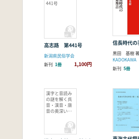
441号
信長時代の
高志路 第441号
黒田 基樹 
新潟県民俗学会
KADOKAWA
1,100円
新刊
1冊
新刊
5冊
漢字と音読み
の謎を解く呉
音・漢音・唐
音の奥深い世
界
東海古代祭