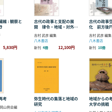
維 : 観察と
古代の政事と支配の展
古代の政事
き
開 律令・地域・対外関
化 前方後
係
ことば
著
吉村 武彦 編集
吉村 武彦 編集
八木書店
八木書店
5,830円
12,100円
新刊
4冊
新刊
10冊
再考
弥生時代の集落と地域の
地域からの考
研究
大学の挑戦
岡山例会編