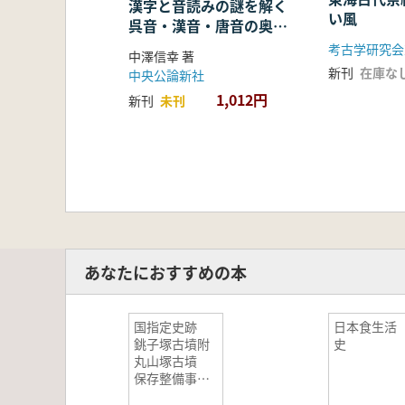
漢字と音読みの謎を解く
い風
呉音・漢音・唐音の奥深
い世界
考古学研究会
中澤信幸 著
新刊
在庫な
中央公論新社
1,012円
新刊
未刊
あなたにおすすめの本
国指定史跡
日本食生活
銚子塚古墳附
史
丸山塚古墳
保存整備事業
報告書