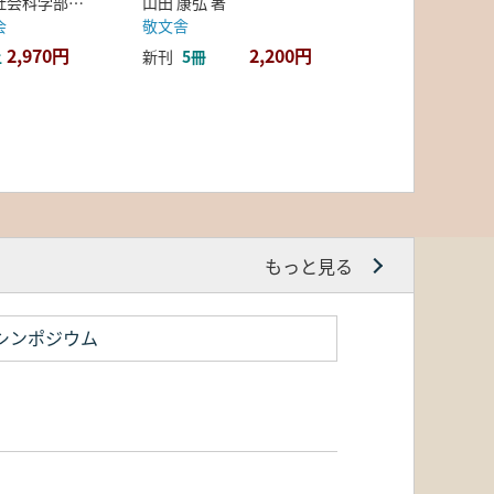
弘前大学人文社会科学部北日本考古学研究センター 編
山田 康弘 著
会
敬文舎
2,970円
2,200円
上
新刊
5冊
もっと見る
シンポジウム