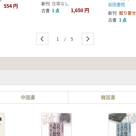
新刊
在庫なし
岩田書院
554 円
1,650 円
古書
1 点
新刊
取り寄せ
古書
1 点
1
/
5
中国書
韓国書