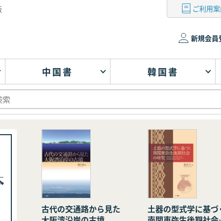
ご利用案
版
新規会員
中国書
韓国書
古代の交通路から見た
土器の型式学に基づ
大阪湾沿岸の古墳
南関東弥生後期社会