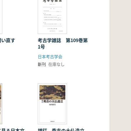
問い直す
考古学雑誌 第109巻第
1号
日本考古学会
新刊
在庫なし
て見る日本文
増訂 秀吉の大仏造立