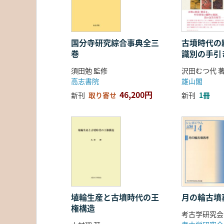
国分寺研究綜合事典全三
古墳時代の繊
巻
識別の手引
須田勉 監修
沢田むつ代 
高志書院
雄山閣
46,200円
新刊
取り寄せ
新刊
1冊
埴輪生産と古墳時代の王
月の輪古墳
権構造
考古学研究会