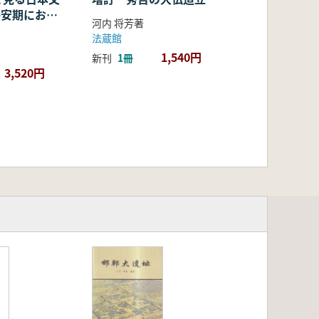
・平安期におけ
河内 将芳著
容・融合・展
法蔵館
1,540円
新刊
1冊
3,520円