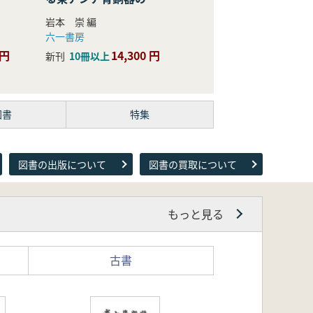
際的研究
岩本 崇 編
六一書房
 円
14,300 円
新刊
10冊以上
図書
特集
図書の出版について
図書の買取について
もっと見る
古書