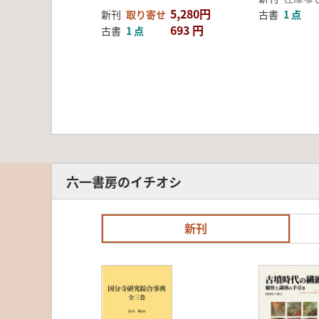
5,280円
新刊
取り寄せ
古書
1 点
693 円
古書
1 点
六一書房のイチオシ
新刊