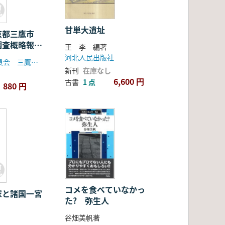
甘単大遺址
京都三鷹市
調査概略報告
王 李 編著
河北人民出版社
三鷹市教育委員会 三鷹市遺跡調査会
新刊
在庫なし
6,600 円
古書
1 点
880 円
コメを食べていなかっ
家と諸国一宮
た? 弥生人
谷畑美帆著