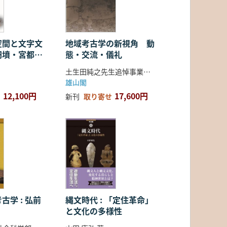
空間と文字文
地域考古学の新視角 動
円墳・宮都・
態・交流・儀礼
土生田純之先生追悼事業会 編
雄山閣
12,100円
17,600円
新刊
取り寄せ
古学 : 弘前
縄文時代 : 「定住革命」
と文化の多様性