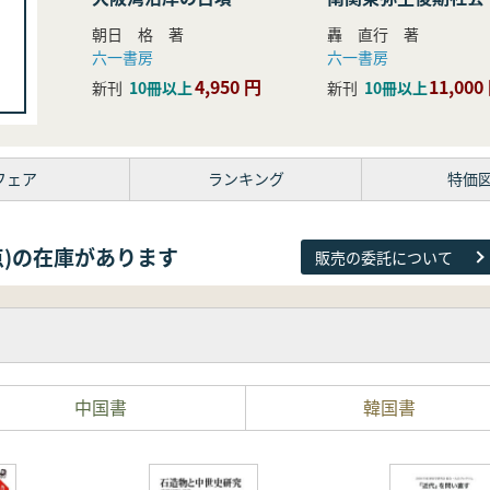
研究
朝日 格 著
轟 直行 著
六一書房
六一書房
4,950 円
11,000
新刊
10冊以上
新刊
10冊以上
フェア
ランキング
特価
26点)の在庫があります
販売の委託について
中国書
韓国書