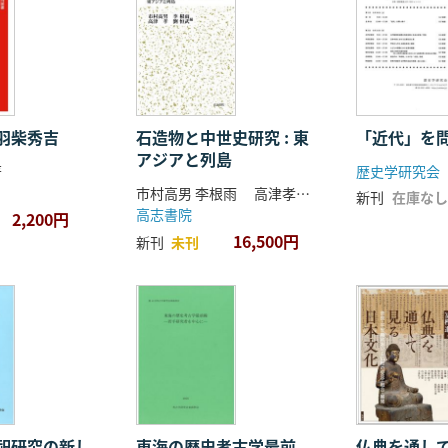
羽柴秀吉
石造物と中世史研究 : 東
「近代」を
アジアと列島
著
歴史学研究会
市村高男 李根雨 高津孝 劉恒武 編
新刊
在庫なし
高志書院
2,200円
16,500円
新刊
未刊
祀研究の新し
東海の歴史考古学最前
仏典を通し