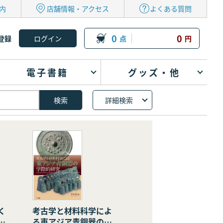
内
店舗情報・アクセス
よくある質問
0
0
登録
点
円
電子書籍
グッズ・他
詳細検索
く
考古学と材料科学によ
の
る東アジア青銅器の学