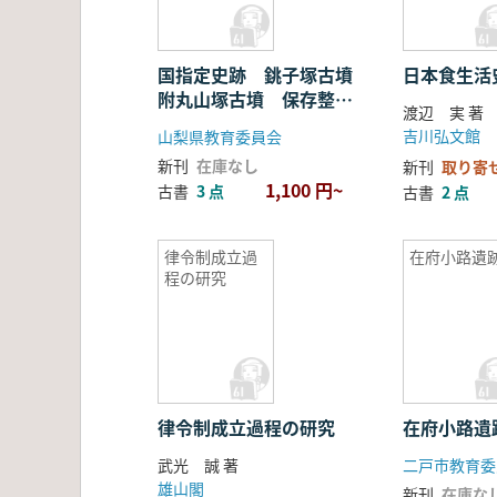
国指定史跡 銚子塚古墳
日本食生
附丸山塚古墳 保存整備
渡辺 実 
事業報告書
吉川弘文館
山梨県教育委員会
新刊
在庫なし
新刊
取り寄
1,100 円~
古書
3 点
古書
2 点
律令制成立過
在府小路遺
程の研究
律令制成立過程の研究
在府小路遺
武光 誠 著
二戸市教育委
雄山閣
新刊
在庫な