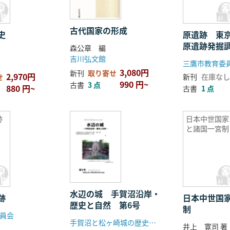
古代国家の形成
活史
原遺跡 東
原遺跡発掘
森公章 編
著
書
吉川弘文館
3,080円
新刊
取り寄せ
2,970円
新刊
在庫なし
せ
990 円~
古書
3 点
880 円~
古書
1 点
跡
日本中世国家
と諸国一宮制
水辺の城 手賀沼沿岸・
跡
日本中世国
歴史と自然 第6号
制
員会
手賀沼と松ヶ崎城の歴史を考える会
井上 寛司 著
し