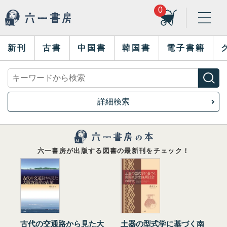
0
新刊
古書
中国書
韓国書
電子書籍
詳細検索
六一書房が出版する図書の最新刊をチェック！
古代の交通路から見た大
土器の型式学に基づく南