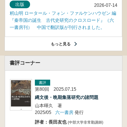
出版
2026-07-14
籾山明 ロータール・フォン・ファルケンハウゼン 編
『秦帝国の誕生 古代史研究のクロスロード』（六
一書房刊） 中国で翻訳版が刊行されました。
もっと見る
書評コーナー
書評
第80回 2025.07.15
縄文後・晩期集落研究の諸問題
山本暉久 著
2025/05
六一書房
発行
評者：長田友也
(中部大学非常勤講師)