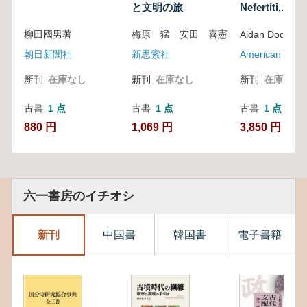
と文明の旅
Nefertiti,
Egyptian
Counter-
Tutankhamun,
柳田國男著
梅原 猛 安田 喜憲
Aidan Dodson
reformation
Horemheb, an
Egyptian Coun
朝日新聞社
新思索社
reformation
新刊
在庫なし
新刊
在庫なし
新刊
在庫なし
古書
1 点
古書
1 点
古書
1 点
880 円
1,069 円
3,850 円
六一書房のイチオシ
新刊
中国書
韓国書
電子書籍