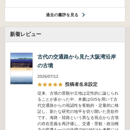
過去の書評を見る
新着レビュー
古代の交通路から見た大阪湾沿岸
の古墳
2026/07/12
投稿者名未設定
従来、古墳の景観や立地は定性的に論じられ
ることが多かった中、本書はGISを用いて古
代交通路からの視認性を客観的・定量的に検
証し、新たな研究の地平を切り開いた意欲作
です。海路・陸路という異なる視点から古墳
の存在意義を再評価し、交通・景観・政治権
力の変遷を一つの論理で結び付けた考察には