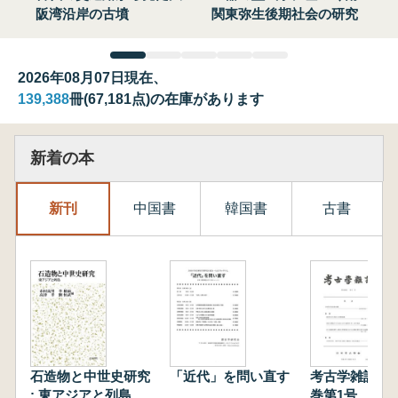
阪湾沿岸の古墳
関東弥生後期社会の研究
2026年08月07日現在、
139,388
冊(67,181点)の在庫があります
新着の本
新刊
中国書
韓国書
古書
石造物と中世史研究
「近代」を問い直す
考古学雑誌 第
: 東アジアと列島
巻第1号