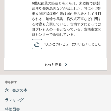
6世紀前葉の築造と考えられ、未盗掘で鉄製
武器や鉄製馬具などが出土した。特に小型矩
形立聞環状鏡板付轡は国内最古級として注目
される。埴輪や馬具、横穴式石室などに関す
る考察も充実している。古墳オタにとっては
ヨダレもんの一冊となっている。豊橋市文化
財センターで販売している。
2人がこのレビューにいいね！しました
もっと見る
本を探す
六一書房の本
ランキング
特価図書