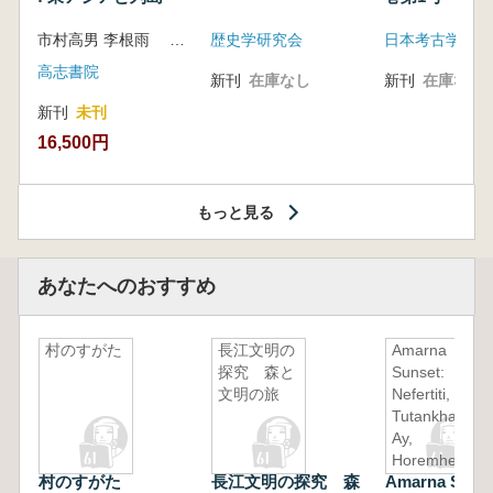
市村高男 李根雨 高津孝 劉恒武 編
歴史学研究会
日本考古学会
高志書院
新刊
在庫なし
新刊
在庫なし
新刊
未刊
16,500円
もっと見る
あなたへのおすすめ
村のすがた
長江文明の
Amarna
探究 森と
Sunset:
文明の旅
Nefertiti,
Tutankhamun,
Ay,
Horemheb,
村のすがた
長江文明の探究 森
Amarna Sunse
and the