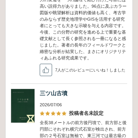
高い説得力がありました。96点に及ぶカラー
図版や眺望解析は資料的価値も高く、考古学
のみならず歴史地理学やGISを活用する研究
者にとっても大きな示唆を与える内容です。
今後、この分野の研究を進める上で重要な基
礎文献として長く参照される一冊になると感
じました。著者の長年のフィールドワークと
緻密な分析が結実した、まさにオリジナリテ
ィあふれる研究成果です。
7人がこのレビューにいいね！しました
三ツ山古墳
2026/07/06
投稿者名未設定
全長38メートルの前方後円墳で、前方部と後
円部にそれぞれ横穴式石室が検出され、前方
部の２号石室は無袖で、東三河では最古級の