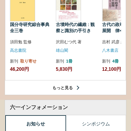
国分寺研究綜合事典
古墳時代の繊維 : 観
古代の政事と
全三巻
察と識別の手引き
展開 律令・
対外関係
須田勉 監修
沢田むつ代 著
吉村 武彦 編集
高志書院
雄山閣
八木書店
新刊
取り寄せ
新刊
1冊
新刊
4冊
46,200円
5,830円
12,100円
もっと見る
六一インフォメーション
お知らせ
シンポジウム