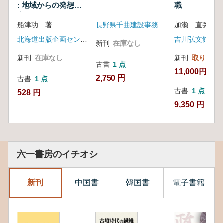
: 地域からの発想と
職
実践
船津功 著
長野県千曲建設事務所 長野県文化振興事業団長野県埋蔵文化財センター
加瀬 直弥 著
北海道出版企画センター
吉川弘文館
新刊
在庫なし
新刊
在庫なし
新刊
取り寄せ
古書
1 点
11,000円
2,750 円
古書
1 点
古書
1 点
528 円
9,350 円
六一書房のイチオシ
新刊
中国書
韓国書
電子書籍