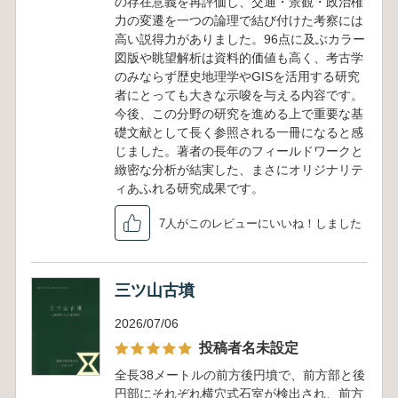
の存在意義を再評価し、交通・景観・政治権
力の変遷を一つの論理で結び付けた考察には
高い説得力がありました。96点に及ぶカラー
図版や眺望解析は資料的価値も高く、考古学
のみならず歴史地理学やGISを活用する研究
者にとっても大きな示唆を与える内容です。
今後、この分野の研究を進める上で重要な基
礎文献として長く参照される一冊になると感
じました。著者の長年のフィールドワークと
緻密な分析が結実した、まさにオリジナリテ
ィあふれる研究成果です。
7人がこのレビューにいいね！しました
三ツ山古墳
2026/07/06
投稿者名未設定
全長38メートルの前方後円墳で、前方部と後
円部にそれぞれ横穴式石室が検出され、前方