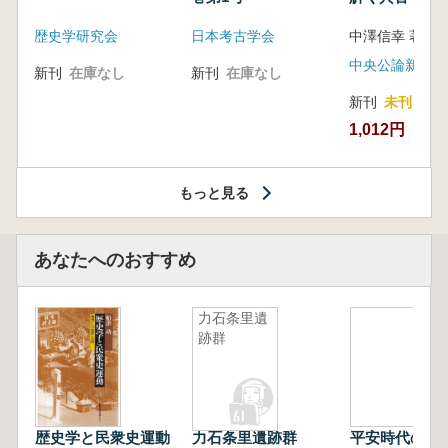
音の奥深い世
歴史学研究会
日本考古学会
中澤信幸 著
中央公論新社
新刊
在庫なし
新刊
在庫なし
新刊
未刊
1,012円
もっと見る
あなたへのおすすめ
力石条里遺
跡群
歴史学と民衆史運動
力石条里遺跡群
平安時代の神