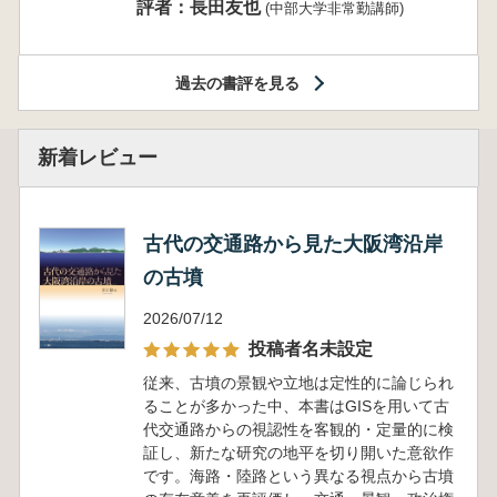
評者：長田友也
(中部大学非常勤講師)
過去の書評を見る
新着レビュー
古代の交通路から見た大阪湾沿岸
の古墳
2026/07/12
投稿者名未設定
従来、古墳の景観や立地は定性的に論じられ
ることが多かった中、本書はGISを用いて古
代交通路からの視認性を客観的・定量的に検
証し、新たな研究の地平を切り開いた意欲作
です。海路・陸路という異なる視点から古墳