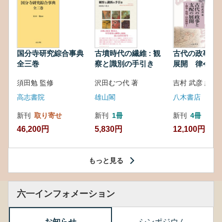
国分寺研究綜合事典
古墳時代の繊維 : 観
古代の政事と
全三巻
察と識別の手引き
展開 律令・
対外関係
須田勉 監修
沢田むつ代 著
吉村 武彦 編集
高志書院
雄山閣
八木書店
新刊
取り寄せ
新刊
1冊
新刊
4冊
46,200円
5,830円
12,100円
もっと見る
六一インフォメーション
お知らせ
シンポジウム