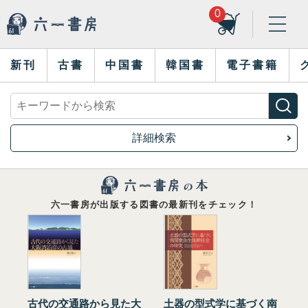
0
新刊
古書
中国書
韓国書
電子書籍
詳細検索
六一書房が出版する図書の最新刊をチェック！
古代の交通路から見た大
土器の型式学に基づく南