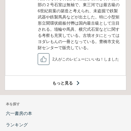
部の２号石室は無袖で、東三河では最古級の
6世紀前葉の築造と考えられ、未盗掘で鉄製
武器や鉄製馬具などが出土した。特に小型矩
形立聞環状鏡板付轡は国内最古級として注目
される。埴輪や馬具、横穴式石室などに関す
る考察も充実している。古墳オタにとっては
ヨダレもんの一冊となっている。豊橋市文化
財センターで販売している。
2人がこのレビューにいいね！しました
もっと見る
本を探す
六一書房の本
ランキング