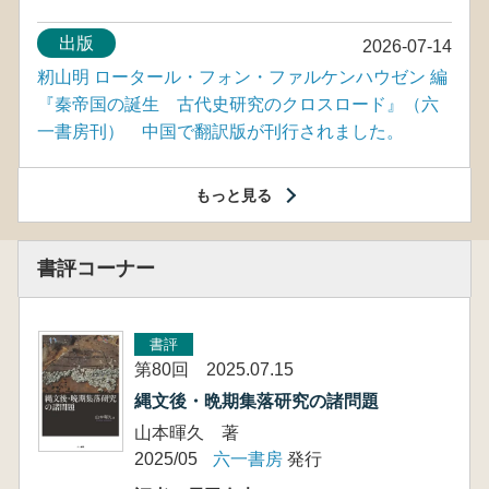
出版
2026-07-14
籾山明 ロータール・フォン・ファルケンハウゼン 編
『秦帝国の誕生 古代史研究のクロスロード』（六
一書房刊） 中国で翻訳版が刊行されました。
もっと見る
書評コーナー
書評
第80回 2025.07.15
縄文後・晩期集落研究の諸問題
山本暉久 著
2025/05
六一書房
発行