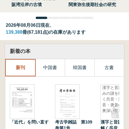
阪湾沿岸の古墳
関東弥生後期社会の研究
2026年08月06日現在、
139,388
冊(67,181点)の在庫があります
新着の本
新刊
中国書
韓国書
古書
漢字と音読
みの謎を解
く呉音・漢
音・唐音の
奥深い世界
「近代」を問い直す
考古学雑誌 第109
漢字と音読み
巻第1号
解く呉音・漢