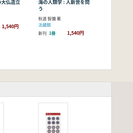
の大仏造立
海の人類学 : 人新世を問
う
秋道 智彌 著
法藏館
1,540円
1,540円
新刊
1冊
芸