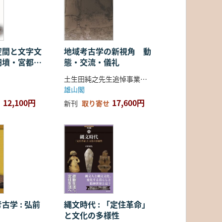
空間と文字文
地域考古学の新視角 動
円墳・宮都・
態・交流・儀礼
土生田純之先生追悼事業会 編
雄山閣
12,100円
17,600円
新刊
取り寄せ
古学 : 弘前
縄文時代 : 「定住革命」
と文化の多様性