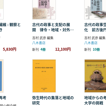
維 : 観察と
古代の政事と支配の展
古代の政事
き
開 律令・地域・対外関
化 前方後
係
ことば
著
吉村 武彦 編集
吉村 武彦 編集
八木書店
八木書店
5,830円
12,100円
新刊
4冊
新刊
10冊
再考
弥生時代の集落と地域の
地域からの考
研究
大学の挑戦
岡山例会編