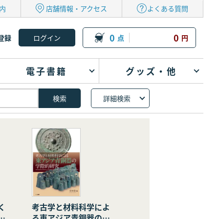
内
店舗情報・アクセス
よくある質問
0
0
登録
点
円
電子書籍
グッズ・他
詳細検索
く
考古学と材料科学によ
の
る東アジア青銅器の学