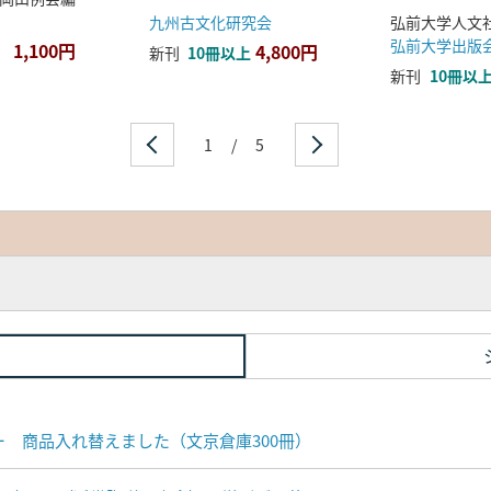
九州古文化研究会
弘前大学出版
1,100円
4,800円
新刊
10冊以上
新刊
10冊以
1
/
5
ナー 商品入れ替えました（文京倉庫300冊）