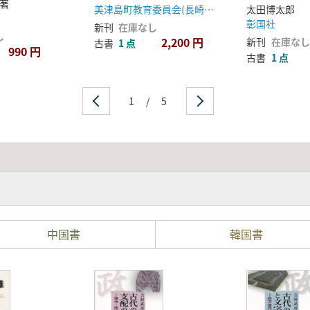
著
美津島町教育委員会(長崎県)
太田博太郎
彰国社
新刊
在庫なし
し
2,200 円
新刊
在庫なし
古書
1 点
990 円
古書
1 点
1
/
5
中国書
韓国書