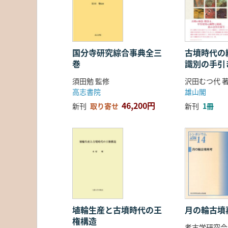
国分寺研究綜合事典全三
古墳時代の繊
巻
識別の手引
須田勉 監修
沢田むつ代 
高志書院
雄山閣
46,200円
新刊
取り寄せ
新刊
1冊
埴輪生産と古墳時代の王
月の輪古墳
権構造
考古学研究会