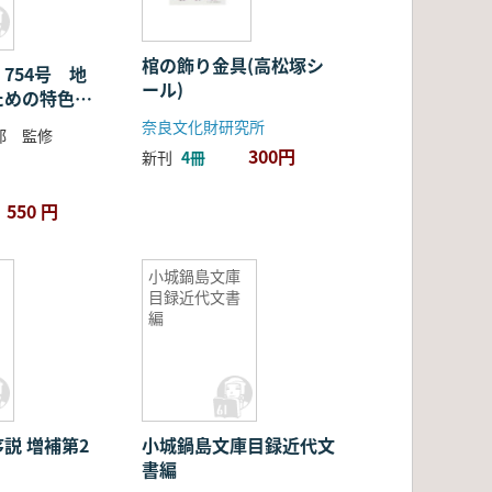
用
棺の飾り金具(高松塚シ
754号 地
ール)
ための特色あ
術工芸品)調
奈良文化財研究所
部 監修
業
300円
新刊
4冊
550 円
小城鍋島文庫
目録近代文書
編
説 増補第2
小城鍋島文庫目録近代文
書編