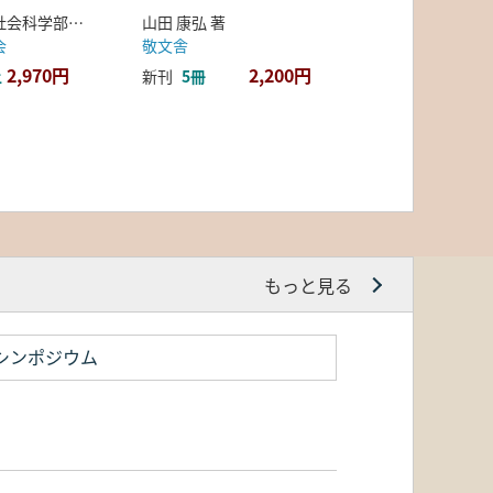
弘前大学人文社会科学部北日本考古学研究センター 編
山田 康弘 著
会
敬文舎
2,970円
2,200円
上
新刊
5冊
もっと見る
シンポジウム