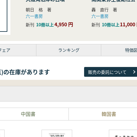
研究
朝日 格 著
轟 直行 著
六一書房
六一書房
4,950 円
11,000
新刊
10冊以上
新刊
10冊以上
フェア
ランキング
特価
81点)の在庫があります
販売の委託について
中国書
韓国書