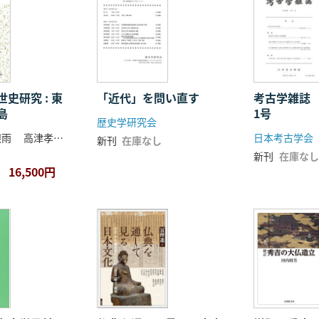
史研究 : 東
「近代」を問い直す
考古学雑誌 
島
1号
歴史学研究会
市村高男 李根雨 高津孝 劉恒武 編
日本考古学会
新刊
在庫なし
新刊
在庫なし
16,500円