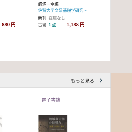
飯塚一幸編
佐賀大学文系基礎学研究プロジェクト
新刊
在庫なし
880 円
1,188 円
古書
1 点
もっと見る
電子書籍