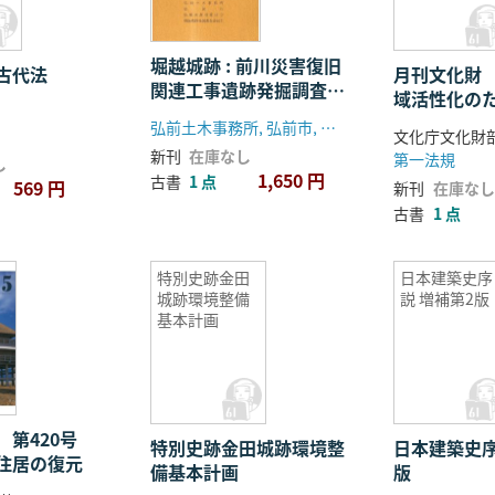
品)調査・活
事業
堀越城跡 : 前川災害復旧
古代法
月刊文化財 
関連工事遺跡発掘調査報
域活性化の
告書
る文化財(美
弘前土木事務所, 弘前市, 弘前市教育委員会, 堀越城跡発掘調査委員会
文化庁文化財
査・活用事
新刊
在庫なし
第一法規
し
1,650 円
古書
1 点
569 円
新刊
在庫なし
古書
1 点
特別史跡金田
日本建築史序
城跡環境整備
説 増補第2版
基本計画
 第420号
特別史跡金田城跡環境整
日本建築史序
代住居の復元
備基本計画
版