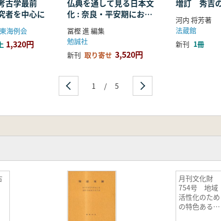
考古学最前
仏典を通して見る日本文
増訂 秀吉
究者を中心に
化 : 奈良・平安期におけ
河内 将芳著
る仏教の受容・融合・展
法蔵館
東海例会
冨樫 進 編集
開
勉誠社
1,320円
新刊
1冊
上
3,520円
新刊
取り寄せ
1
/
5
古
月刊文化財
754号 地域
活性化のため
の特色ある文
化財(美術工