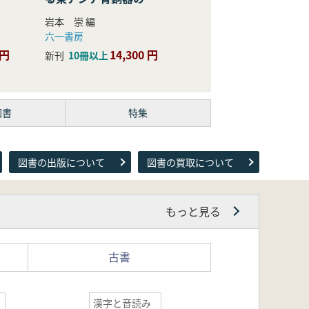
際的研究
岩本 崇 編
六一書房
 円
14,300 円
新刊
10冊以上
図書
特集
図書の出版について
図書の買取について
もっと見る
古書
漢字と音読み