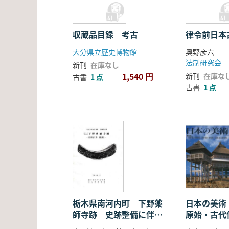
収蔵品目録 考古
律令前日本
大分県立歴史博物館
奥野彦六
法制研究会
新刊
在庫なし
1,540 円
新刊
在庫な
古書
1 点
古書
1 点
栃木県南河内町 下野薬
日本の美術
師寺跡 史跡整備に伴う
原始・古
発掘調査