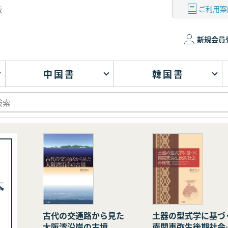
ご利用案
版
新規会員
中国書
韓国書
古代の交通路から見た
土器の型式学に基づ
大阪湾沿岸の古墳
南関東弥生後期社会