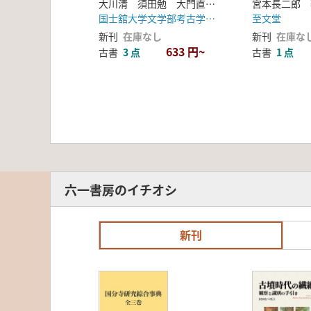
大川清 須田勉 大門直樹 編
宮本長二郎 
国士舘大学文学部考古学研究室
至文堂
新刊
在庫なし
新刊
在庫な
633 円~
古書
3 点
古書
1 点
六一書房のイチオシ
新刊