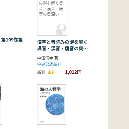
の謎を解く呉
音・漢音・唐
音の奥深い世
界
第109巻第
漢字と音読みの謎を解く
呉音・漢音・唐音の奥深
い世界
中澤信幸 著
中央公論新社
1,012円
新刊
未刊