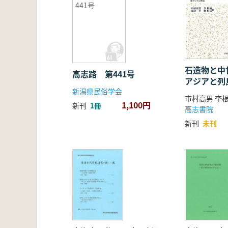
441号
石造物と中世
高志路 第441号
アジアと列
新潟県民俗学会
1,100円
新刊
1冊
高志書院
新刊
未刊