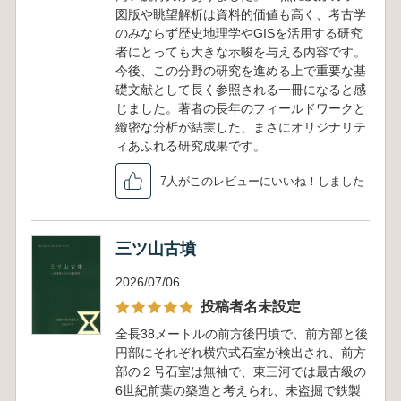
図版や眺望解析は資料的価値も高く、考古学
のみならず歴史地理学やGISを活用する研究
者にとっても大きな示唆を与える内容です。
今後、この分野の研究を進める上で重要な基
礎文献として長く参照される一冊になると感
じました。著者の長年のフィールドワークと
緻密な分析が結実した、まさにオリジナリテ
ィあふれる研究成果です。
7人がこのレビューにいいね！しました
三ツ山古墳
2026/07/06
投稿者名未設定
全長38メートルの前方後円墳で、前方部と後
円部にそれぞれ横穴式石室が検出され、前方
部の２号石室は無袖で、東三河では最古級の
6世紀前葉の築造と考えられ、未盗掘で鉄製