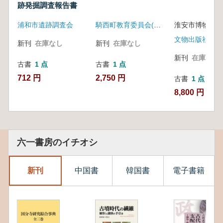
跡発掘調査報告書
浦和市遺跡調査会
騎西町教育委員会(埼玉県)
淮安市博物館 
文物出版社
新刊
在庫なし
新刊
在庫なし
新刊
在庫なし
古書
1 点
古書
1 点
712 円
2,750 円
古書
1 点
8,800 円
六一書房のイチオシ
新刊
中国書
韓国書
電子書籍