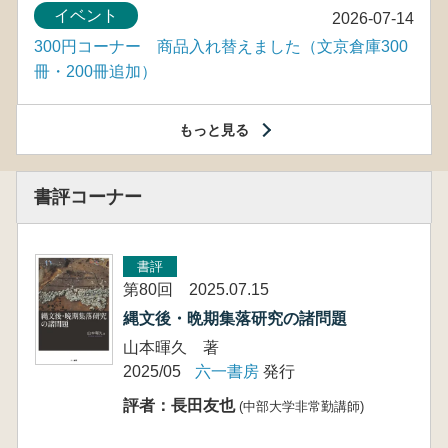
イベント
2026-07-14
300円コーナー 商品入れ替えました（文京倉庫300
冊・200冊追加）
もっと見る
書評コーナー
書評
第80回 2025.07.15
縄文後・晩期集落研究の諸問題
山本暉久 著
2025/05
六一書房
発行
評者：長田友也
(中部大学非常勤講師)