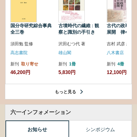
国分寺研究綜合事典
古墳時代の繊維 : 観
古代の政事と
全三巻
察と識別の手引き
展開 律令・
対外関係
須田勉 監修
沢田むつ代 著
吉村 武彦 編集
高志書院
雄山閣
八木書店
新刊
取り寄せ
新刊
1冊
新刊
4冊
46,200円
5,830円
12,100円
もっと見る
六一インフォメーション
お知らせ
シンポジウム