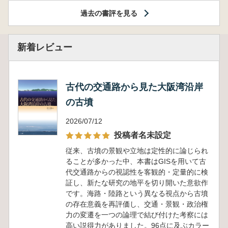
過去の書評を見る
新着レビュー
古代の交通路から見た大阪湾沿岸
の古墳
2026/07/12
投稿者名未設定
従来、古墳の景観や立地は定性的に論じられ
ることが多かった中、本書はGISを用いて古
代交通路からの視認性を客観的・定量的に検
証し、新たな研究の地平を切り開いた意欲作
です。海路・陸路という異なる視点から古墳
の存在意義を再評価し、交通・景観・政治権
力の変遷を一つの論理で結び付けた考察には
高い説得力がありました。96点に及ぶカラー