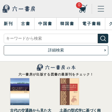
0
新刊
古書
中国書
韓国書
電子書籍
詳細検索
六一書房が出版する図書の最新刊をチェック！
古代の交通路から見た大
土器の型式学に基づく南