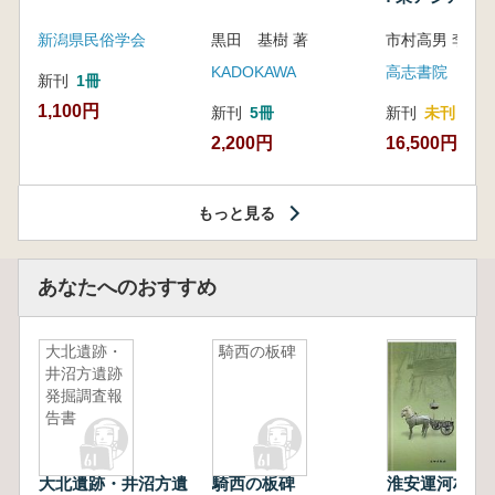
新潟県民俗学会
黒田 基樹 著
KADOKAWA
高志書院
新刊
1冊
1,100円
新刊
5冊
新刊
未刊
2,200円
16,500円
もっと見る
あなたへのおすすめ
大北遺跡・
騎西の板碑
井沼方遺跡
発掘調査報
告書
大北遺跡・井沼方遺
騎西の板碑
淮安運河村戦