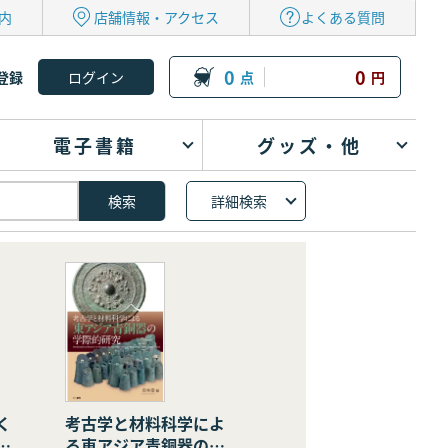
内
店舗情報・アクセス
よくある質問
0
0
登録
点
円
電子書籍
グッズ・他
詳細検索
く
考古学と材料科学によ
の
る東アジア青銅器の学