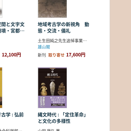
空間と文字文
地域考古学の新視角 動
円墳・宮都・
態・交流・儀礼
土生田純之先生追悼事業会 編
雄山閣
12,100円
17,600円
新刊
取り寄せ
古学 : 弘前
縄文時代 : 「定住革命」
と文化の多様性
弘前大学人文社会科学部北日本考古学研究センター 編
山田 康弘 著