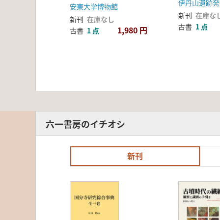
伊丹山遺跡発
安東大学博物館
新刊
在庫な
新刊
在庫なし
古書
1 点
1,980 円
古書
1 点
六一書房のイチオシ
新刊