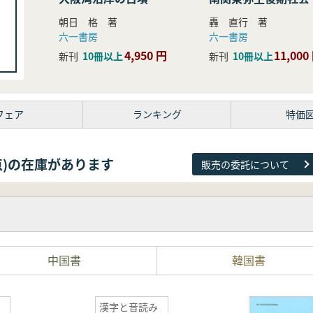
研究
朝日 格 著
轟 直行 著
六一書房
六一書房
4,950 円
11,000
新刊
10冊以上
新刊
10冊以上
フェア
ランキング
特価
81点)の在庫があります
販売の委託について
中国書
韓国書
漢字と音読み