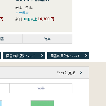
際的研究
岩本 崇 編
六一書房
 円
14,300 円
新刊
10冊以上
図書
特集
図書の出版について
図書の買取について
もっと見る
古書