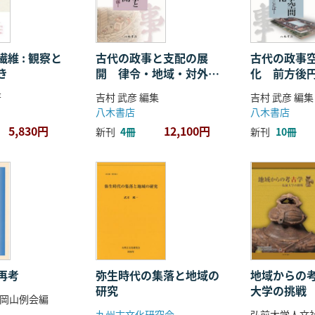
維 : 観察と
古代の政事と支配の展
古代の政事
き
開 律令・地域・対外関
化 前方後
係
ことば
著
吉村 武彦 編集
吉村 武彦 編集
八木書店
八木書店
5,830円
12,100円
新刊
4冊
新刊
10冊
再考
弥生時代の集落と地域の
地域からの考
研究
大学の挑戦
岡山例会編
九州古文化研究会