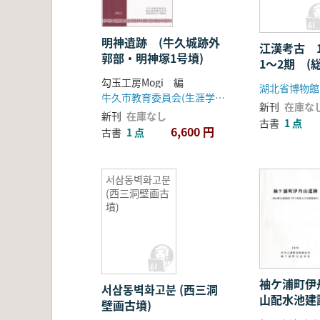
明神遺跡 (牛久城跡外
江漢考古 1
郭部・明神塚1号墳)
1〜2期 (
勾玉工房Mogi 編
牛久市教育委員会(生涯学習課)
新刊
在庫な
新刊
在庫なし
古書
1 点
6,600 円
古書
1 点
서삼동벽화고분
(西三洞壁画古
墳)
袖ケ浦町伊丹
서삼동벽화고분 (西三洞
山配水池建
壁画古墳)
文化財調査