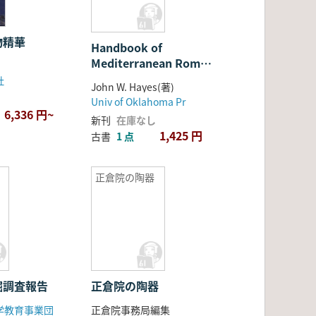
物精華
Handbook of
Mediterranean Roman
Pottery
社
John W. Hayes(著)
Univ of Oklahoma Pr
6,336 円~
新刊
在庫なし
1,425 円
古書
1 点
正倉院の陶器
掘調査報告
正倉院の陶器
学教育事業団
正倉院事務局編集