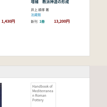
増補 教派神道の形成
井上 順孝 著
法藏館
1,430円
13,200円
新刊
1冊
Handbook of
Mediterranea
n Roman
Pottery