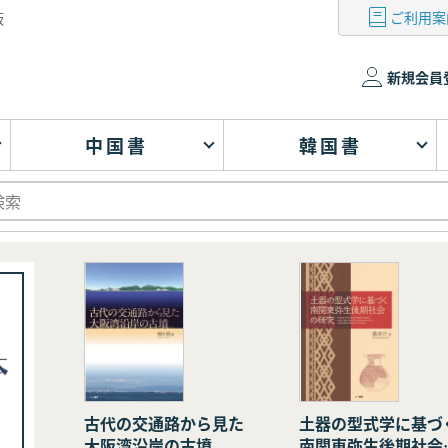
ご利用案
版
新規会員
中国書
韓国書
古代の交通路から見た
土器の型式学に基づ
大阪湾沿岸の古墳
南関東弥生後期社会