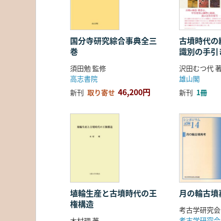
国分寺研究綜合事典全三
古墳時代の繊
巻
識別の手引
須田勉 監修
沢田むつ代 
高志書院
雄山閣
46,200円
新刊
取り寄せ
新刊
1冊
埴輪生産と古墳時代の王
月の輪古墳
権構造
考古学研究会
考古学研究会
木村理 著