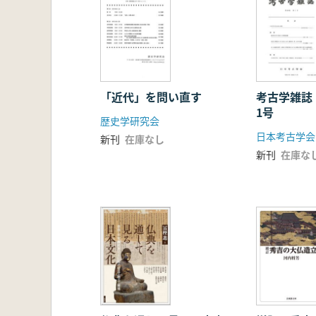
「近代」を問い直す
考古学雑誌
1号
歴史学研究会
日本考古学会
新刊
在庫なし
新刊
在庫な