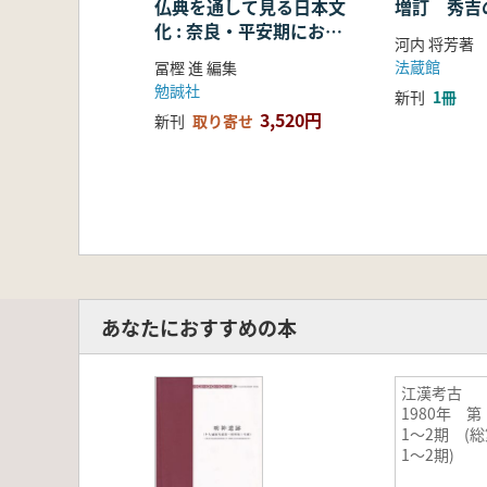
仏典を通して見る日本文
増訂 秀吉
化 : 奈良・平安期におけ
河内 将芳著
る仏教の受容・融合・展
法蔵館
冨樫 進 編集
開
勉誠社
新刊
1冊
3,520円
新刊
取り寄せ
あなたにおすすめの本
江漢考古
1980年 第
1〜2期 (
1〜2期)