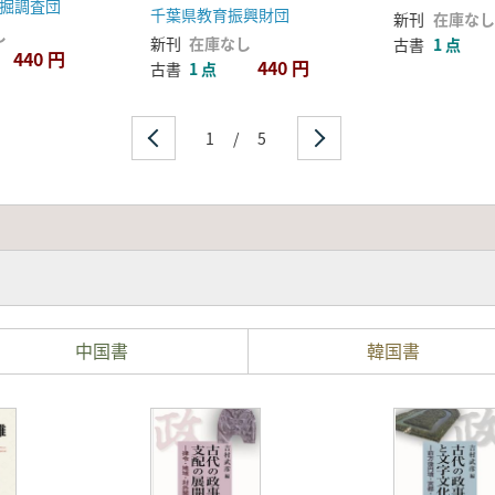
掘調査団
千葉県教育振興財団
新刊
在庫なし
し
新刊
在庫なし
古書
1 点
440 円
440 円
古書
1 点
1
/
5
中国書
韓国書