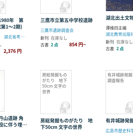
湖北出土文
980年 第
三鷹市立第五中学校遺跡
総第1〜2期)
谭维四主编
三鷹市遺跡調査会
湖北教育出版
湖北省博物館 湖北省考古学会
新刊
在庫なし
新刊
在庫なし
854 円~
し
古書
2 点
古書
2 点
2,376 円
房総発掘もの
有井城跡発掘
がたり 地下
調査報告
50cm 文字の
世界
山遺跡 角
房総発掘ものがたり 地
有井城跡発
設に伴う埋蔵
下50cm 文字の世界
広島市歴史科
報告