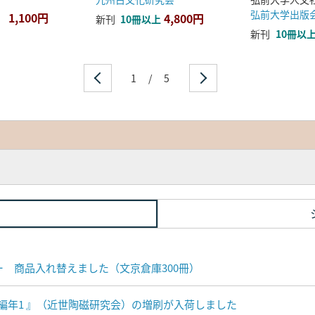
弘前大学出版
1,100円
4,800円
新刊
10冊以上
新刊
10冊以
1
/
5
ナー 商品入れ替えました（文京倉庫300冊）
編年1 』（近世陶磁研究会）の増刷が入荷しました