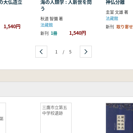
の大仏造立
海の人類学 : 人新世を問
神仏分離
う
圭室 文雄 著
法藏館
秋道 智彌 著
法藏館
1,540円
新刊
取り寄せ
1,540円
新刊
1冊
1
/
5
三鷹市立第五
中学校遺跡
総第