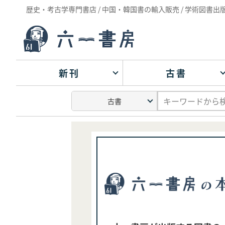
歴史・考古学専門書店 / 中国・韓国書の輸入販売 / 学術図書出
新刊
古書