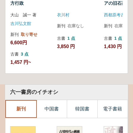
方行政
アの旧石器時
崎
大山 誠一 著
衣川村
西都原考古博物
吉川弘文館
新刊
在庫なし
新刊
在庫なし
新刊
取り寄せ
古書
1 点
古書
1 点
6,600円
3,850 円
1,430 円
古書
3 点
1,457 円~
六一書房のイチオシ
新刊
中国書
韓国書
電子書籍