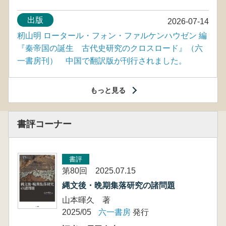
出版
2026-07-14
籾山明 ロータール・フォン・ファルケンハウゼン 編
『秦帝国の誕生 古代史研究のクロスロード』（六
一書房刊） 中国で翻訳版が刊行されました。
もっと見る
書評コーナー
書評
第80回 2025.07.15
縄文後・晩期集落研究の諸問題
山本暉久 著
2025/05
六一書房
発行