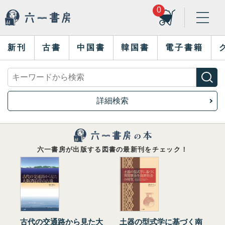
0
新刊
古書
中国書
韓国書
電子書籍
詳細検索
六一書房が出版する図書の最新刊をチェック！
古代の交通路から見た大
土器の型式学に基づく南