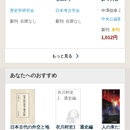
音の奥深い世
歴史学研究会
日本考古学会
中澤信幸 著
中央公論新社
新刊
在庫なし
新刊
在庫なし
新刊
未刊
1,012円
もっと見る
あなたへのおすすめ
衣川村史
1 通史編
日本古代の外交と地
衣川村史1 通史編
人の来た道 