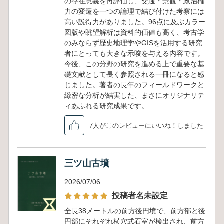
の存在意義を再評価し、交通・景観・政治権
力の変遷を一つの論理で結び付けた考察には
高い説得力がありました。96点に及ぶカラー
図版や眺望解析は資料的価値も高く、考古学
のみならず歴史地理学やGISを活用する研究
者にとっても大きな示唆を与える内容です。
今後、この分野の研究を進める上で重要な基
礎文献として長く参照される一冊になると感
じました。著者の長年のフィールドワークと
緻密な分析が結実した、まさにオリジナリテ
ィあふれる研究成果です。
7人がこのレビューにいいね！しました
三ツ山古墳
2026/07/06
投稿者名未設定
全長38メートルの前方後円墳で、前方部と後
円部にそれぞれ横穴式石室が検出され、前方