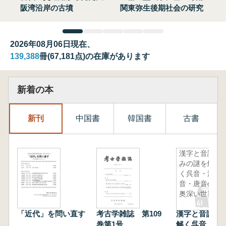
阪湾沿岸の古墳
関東弥生後期社会の研究
2026年08月06日現在、
139,388
冊(67,181点)の在庫があります
新着の本
新刊
中国書
韓国書
古書
漢字と音読
みの謎を解
く呉音・漢
音・唐音の
奥深い世界
「近代」を問い直す
考古学雑誌 第109
漢字と音読み
巻第1号
解く呉音・漢