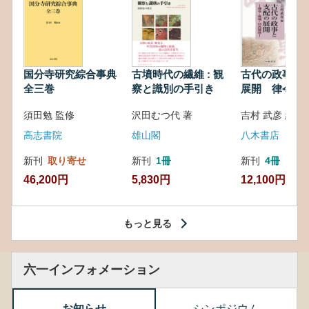
国分寺研究綜合事典
古墳時代の繊維 : 観
古代の政事と
全三巻
察と識別の手引き
展開 律令・
対外関係
須田勉 監修
沢田むつ代 著
吉村 武彦 編集
高志書院
雄山閣
八木書店
新刊
取り寄せ
新刊
1冊
新刊
4冊
46,200円
5,830円
12,100円
もっと見る
六一インフォメーション
お知らせ
シンポジウム