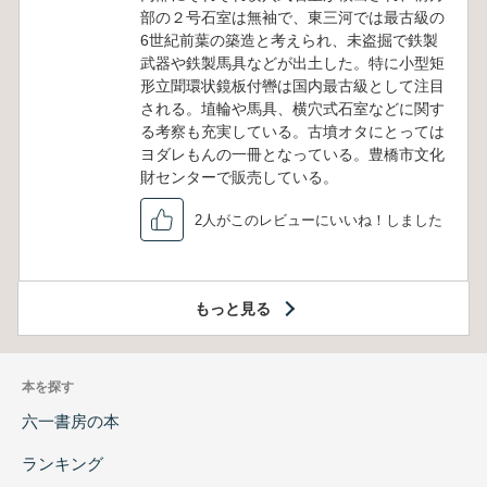
部の２号石室は無袖で、東三河では最古級の
6世紀前葉の築造と考えられ、未盗掘で鉄製
武器や鉄製馬具などが出土した。特に小型矩
形立聞環状鏡板付轡は国内最古級として注目
される。埴輪や馬具、横穴式石室などに関す
る考察も充実している。古墳オタにとっては
ヨダレもんの一冊となっている。豊橋市文化
財センターで販売している。
2人がこのレビューにいいね！しました
もっと見る
本を探す
六一書房の本
ランキング