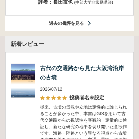
評者：長田友也
(中部大学非常勤講師)
過去の書評を見る
新着レビュー
古代の交通路から見た大阪湾沿岸
の古墳
2026/07/12
投稿者名未設定
従来、古墳の景観や立地は定性的に論じられ
ることが多かった中、本書はGISを用いて古
代交通路からの視認性を客観的・定量的に検
証し、新たな研究の地平を切り開いた意欲作
です。海路・陸路という異なる視点から古墳