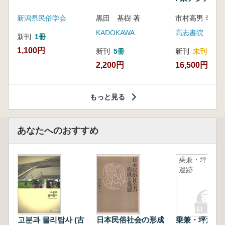
新潟県民俗学会
黒田 基樹 著
KADOKAWA
高志書院
新刊
1冊
1,100円
新刊
5冊
新刊
未刊
2,200円
16,500円
もっと見る
あなたへのおすすめ
乗兼・坪江
遺跡
고분과 물리탑사 (古
日本民俗社会の形成
乗兼・坪江遺