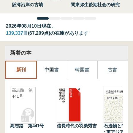
阪湾沿岸の古墳
関東弥生後期社会の研究
2026年08月10日現在、
139,337
冊(67,209点)の在庫があります
新着の本
新刊
中国書
韓国書
古書
高志路 第
441号
高志路 第441号
信長時代の羽柴秀吉
石造物と中世
: 東アジアと