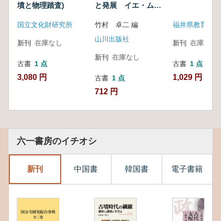
墳と物理踏査)
と発展 イエ・ム
ラ・ウジの源流を探
国立文化財研究所
竹村 卓二 編
る
山川出版社
新刊
在庫なし
新刊
在庫なし
新刊
在庫なし
古書
1 点
古書
1 点
3,080 円
1,029 円
古書
1 点
712 円
六一書房のイチオシ
新刊
中国書
韓国書
電子書籍