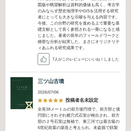
図版や眺望解析は資料的価値も高く、考古学
のみならず歴史地理学やGISを活用する研究
者にとっても大きな示唆を与える内容です。
今後、この分野の研究を進める上で重要な基
礎文献として長く参照される一冊になると感
じました。著者の長年のフィールドワークと
緻密な分析が結実した、まさにオリジナリテ
ィあふれる研究成果です。
7人がこのレビューにいいね！しました
三ツ山古墳
2026/07/06
投稿者名未設定
全長38メートルの前方後円墳で、前方部と後
円部にそれぞれ横穴式石室が検出され、前方
部の２号石室は無袖で、東三河では最古級の
6世紀前葉の築造と考えられ、未盗掘で鉄製