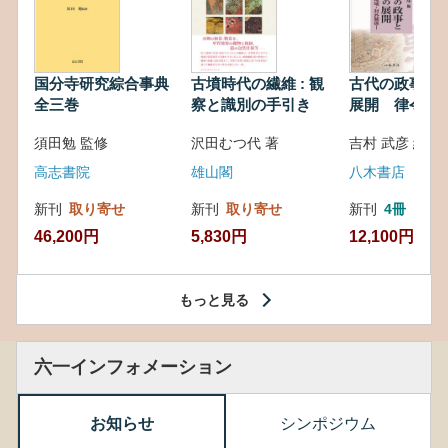
国分寺研究綜合事典
古墳時代の繊維 : 観
古代の政事と
全三巻
察と識別の手引き
展開 律令・
対外関係
須田勉 監修
沢田むつ代 著
吉村 武彦 編集
高志書院
雄山閣
八木書店
新刊
取り寄せ
新刊
取り寄せ
新刊
4冊
46,200円
5,830円
12,100円
もっと見る
六一インフォメーション
お知らせ
シンポジウム