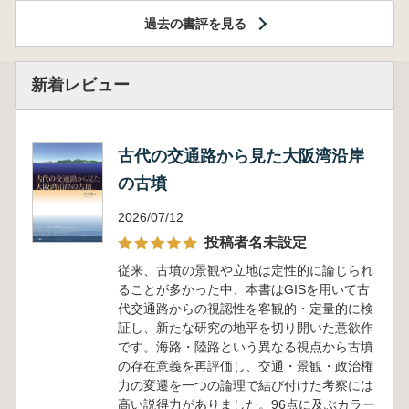
過去の書評を見る
新着レビュー
古代の交通路から見た大阪湾沿岸
の古墳
2026/07/12
投稿者名未設定
従来、古墳の景観や立地は定性的に論じられ
ることが多かった中、本書はGISを用いて古
代交通路からの視認性を客観的・定量的に検
証し、新たな研究の地平を切り開いた意欲作
です。海路・陸路という異なる視点から古墳
の存在意義を再評価し、交通・景観・政治権
力の変遷を一つの論理で結び付けた考察には
高い説得力がありました。96点に及ぶカラー