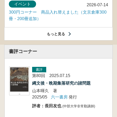
イベント
2026-07-14
300円コーナー 商品入れ替えました（文京倉庫300
冊・200冊追加）
もっと見る
書評コーナー
書評
第80回 2025.07.15
縄文後・晩期集落研究の諸問題
山本暉久 著
2025/05
六一書房
発行
評者：長田友也
(中部大学非常勤講師)