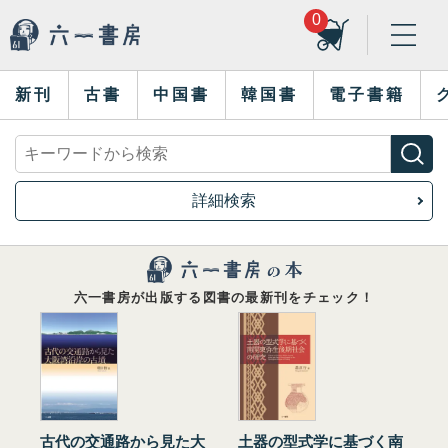
0
新刊
古書
中国書
韓国書
電子書籍
詳細検索
六一書房が出版する図書の最新刊をチェック！
古代の交通路から見た大
土器の型式学に基づく南