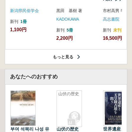
新潟県民俗学会
黒田 基樹 著
KADOKAWA
高志書院
新刊
1冊
1,100円
新刊
5冊
新刊
未刊
2,200円
16,500円
もっと見る
あなたへのおすすめ
山伏の歴史
부여 석목리 나성 유
山伏の歴史
世界遺産と天