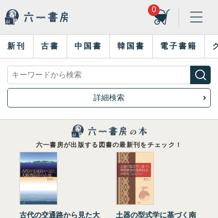
0
新刊
古書
中国書
韓国書
電子書籍
詳細検索
六一書房が出版する図書の最新刊をチェック！
古代の交通路から見た大
土器の型式学に基づく南