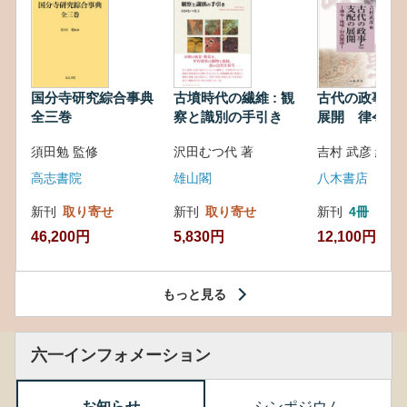
国分寺研究綜合事典
古墳時代の繊維 : 観
古代の政事と
全三巻
察と識別の手引き
展開 律令・
対外関係
須田勉 監修
沢田むつ代 著
吉村 武彦 編集
高志書院
雄山閣
八木書店
新刊
取り寄せ
新刊
取り寄せ
新刊
4冊
46,200円
5,830円
12,100円
もっと見る
六一インフォメーション
お知らせ
シンポジウム