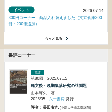
イベント
2026-07-14
300円コーナー 商品入れ替えました（文京倉庫300
冊・200冊追加）
もっと見る
書評コーナー
書評
第80回 2025.07.15
縄文後・晩期集落研究の諸問題
山本暉久 著
2025/05
六一書房
発行
評者：長田友也
(中部大学非常勤講師)