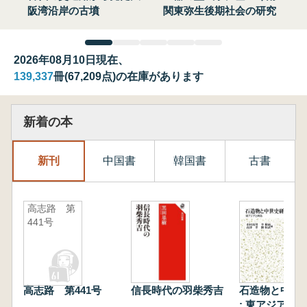
阪湾沿岸の古墳
関東弥生後期社会の研究
2026年08月10日現在、
139,337
冊(67,209点)の在庫があります
新着の本
新刊
中国書
韓国書
古書
高志路 第
441号
高志路 第441号
信長時代の羽柴秀吉
石造物と中世
: 東アジアと