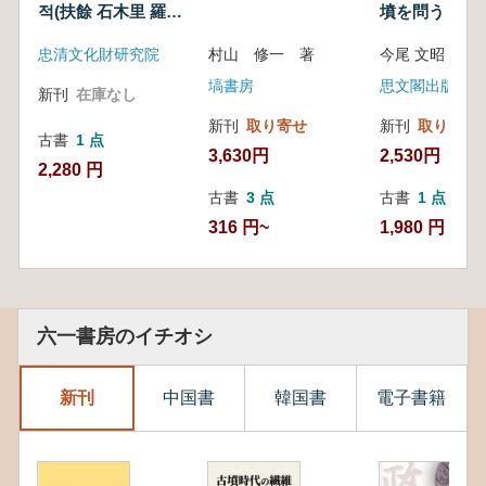
적(扶餘 石木里 羅城
墳を問う
遺蹟)
忠清文化財研究院
村山 修一 著
塙書房
思文閣出版
新刊
在庫なし
新刊
取り寄せ
新刊
取り寄せ
古書
1 点
3,630円
2,530円
2,280 円
古書
3 点
古書
1 点
316 円~
1,980 円
六一書房のイチオシ
新刊
中国書
韓国書
電子書籍