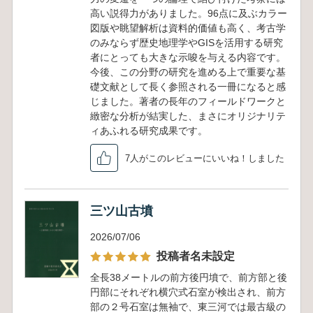
高い説得力がありました。96点に及ぶカラー
図版や眺望解析は資料的価値も高く、考古学
のみならず歴史地理学やGISを活用する研究
者にとっても大きな示唆を与える内容です。
今後、この分野の研究を進める上で重要な基
礎文献として長く参照される一冊になると感
じました。著者の長年のフィールドワークと
緻密な分析が結実した、まさにオリジナリテ
ィあふれる研究成果です。
7人がこのレビューにいいね！しました
三ツ山古墳
2026/07/06
投稿者名未設定
全長38メートルの前方後円墳で、前方部と後
円部にそれぞれ横穴式石室が検出され、前方
部の２号石室は無袖で、東三河では最古級の