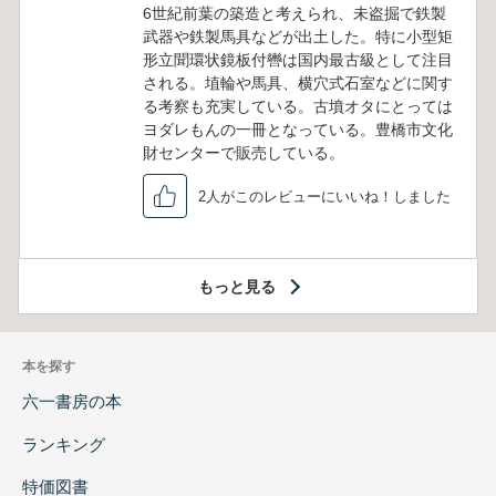
6世紀前葉の築造と考えられ、未盗掘で鉄製
武器や鉄製馬具などが出土した。特に小型矩
形立聞環状鏡板付轡は国内最古級として注目
される。埴輪や馬具、横穴式石室などに関す
る考察も充実している。古墳オタにとっては
ヨダレもんの一冊となっている。豊橋市文化
財センターで販売している。
2人がこのレビューにいいね！しました
もっと見る
本を探す
六一書房の本
ランキング
特価図書