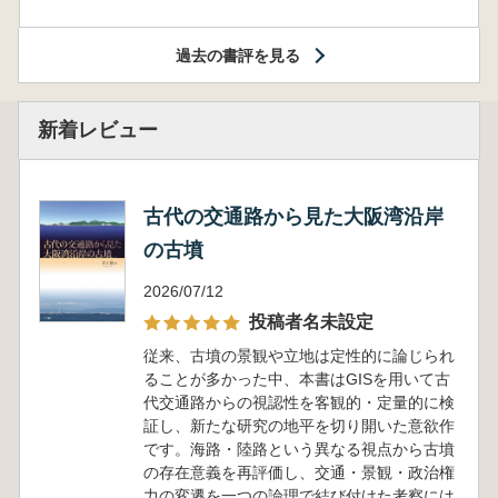
過去の書評を見る
新着レビュー
古代の交通路から見た大阪湾沿岸
の古墳
2026/07/12
投稿者名未設定
従来、古墳の景観や立地は定性的に論じられ
ることが多かった中、本書はGISを用いて古
代交通路からの視認性を客観的・定量的に検
証し、新たな研究の地平を切り開いた意欲作
です。海路・陸路という異なる視点から古墳
の存在意義を再評価し、交通・景観・政治権
力の変遷を一つの論理で結び付けた考察には