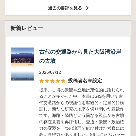
過去の書評を見る
新着レビュー
古代の交通路から見た大阪湾沿岸
の古墳
2026/07/12
投稿者名未設定
従来、古墳の景観や立地は定性的に論じられ
ることが多かった中、本書はGISを用いて古
代交通路からの視認性を客観的・定量的に検
証し、新たな研究の地平を切り開いた意欲作
です。海路・陸路という異なる視点から古墳
の存在意義を再評価し、交通・景観・政治権
力の変遷を一つの論理で結び付けた考察には
高い説得力がありました。96点に及ぶカラー