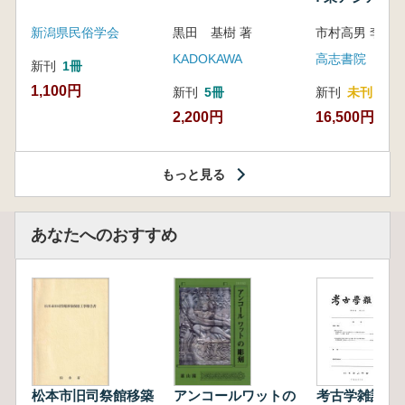
新潟県民俗学会
黒田 基樹 著
KADOKAWA
高志書院
新刊
1冊
1,100円
新刊
5冊
新刊
未刊
2,200円
16,500円
もっと見る
あなたへのおすすめ
松本市旧司祭館移築
アンコールワットの
考古学雑誌 第