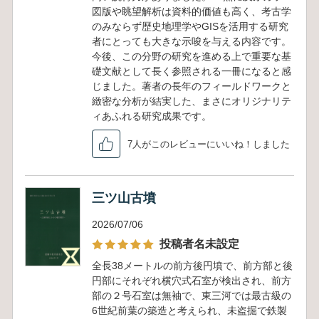
図版や眺望解析は資料的価値も高く、考古学
のみならず歴史地理学やGISを活用する研究
者にとっても大きな示唆を与える内容です。
今後、この分野の研究を進める上で重要な基
礎文献として長く参照される一冊になると感
じました。著者の長年のフィールドワークと
緻密な分析が結実した、まさにオリジナリテ
ィあふれる研究成果です。
7人がこのレビューにいいね！しました
三ツ山古墳
2026/07/06
投稿者名未設定
全長38メートルの前方後円墳で、前方部と後
円部にそれぞれ横穴式石室が検出され、前方
部の２号石室は無袖で、東三河では最古級の
6世紀前葉の築造と考えられ、未盗掘で鉄製