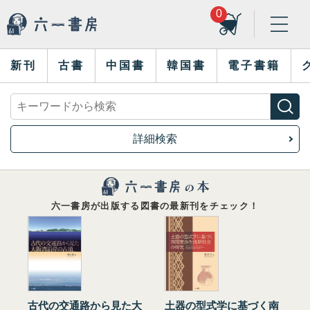
0
新刊
古書
中国書
韓国書
電子書籍
詳細検索
六一書房が出版する図書の最新刊をチェック！
古代の交通路から見た大
土器の型式学に基づく南