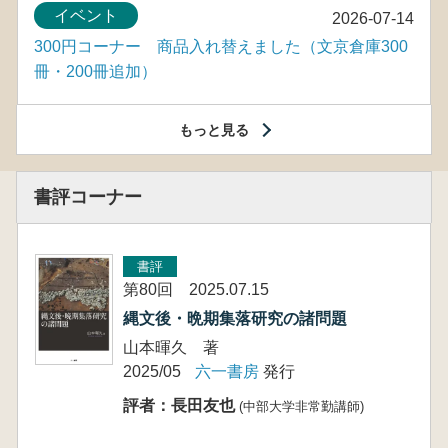
イベント
2026-07-14
300円コーナー 商品入れ替えました（文京倉庫300
冊・200冊追加）
もっと見る
書評コーナー
書評
第80回 2025.07.15
縄文後・晩期集落研究の諸問題
山本暉久 著
2025/05
六一書房
発行
評者：長田友也
(中部大学非常勤講師)