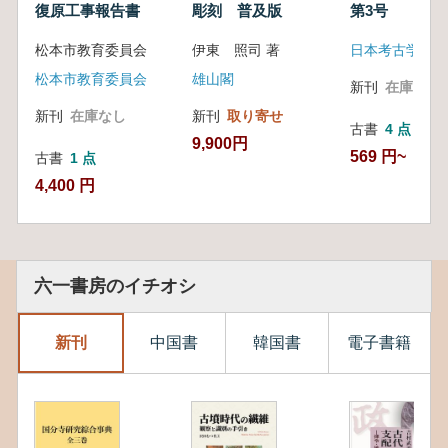
復原工事報告書
彫刻 普及版
第3号
松本市教育委員会
伊東 照司 著
日本考古学会
松本市教育委員会
雄山閣
新刊
在庫なし
新刊
在庫なし
新刊
取り寄せ
古書
4 点
9,900円
569 円~
古書
1 点
4,400 円
六一書房のイチオシ
新刊
中国書
韓国書
電子書籍