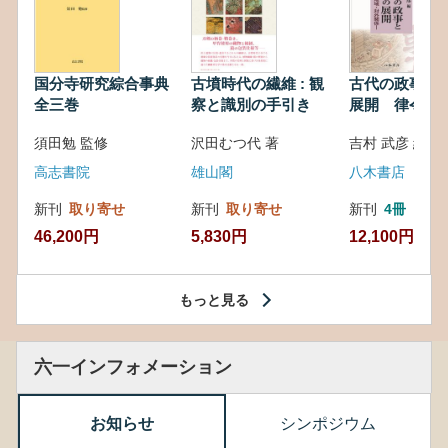
国分寺研究綜合事典
古墳時代の繊維 : 観
古代の政事と
全三巻
察と識別の手引き
展開 律令・
対外関係
須田勉 監修
沢田むつ代 著
吉村 武彦 編集
高志書院
雄山閣
八木書店
新刊
取り寄せ
新刊
取り寄せ
新刊
4冊
46,200円
5,830円
12,100円
もっと見る
六一インフォメーション
お知らせ
シンポジウム