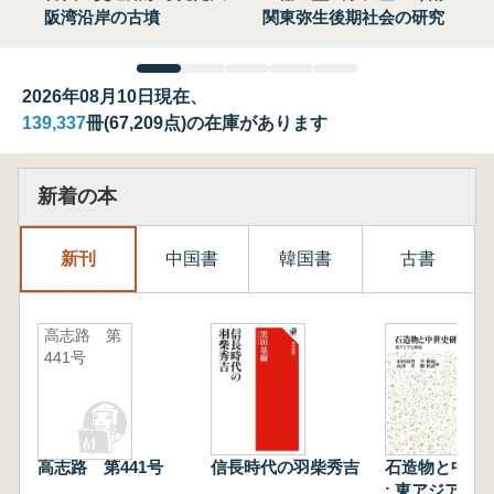
阪湾沿岸の古墳
関東弥生後期社会の研究
2026年08月10日現在、
139,337
冊(67,209点)の在庫があります
新着の本
新刊
中国書
韓国書
古書
高志路 第
441号
高志路 第441号
信長時代の羽柴秀吉
石造物と中世
: 東アジアと