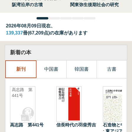
阪湾沿岸の古墳
関東弥生後期社会の研究
2026年08月09日現在、
139,337
冊(67,209点)の在庫があります
新着の本
新刊
中国書
韓国書
古書
高志路 第
441号
高志路 第441号
信長時代の羽柴秀吉
石造物と中世
: 東アジアと