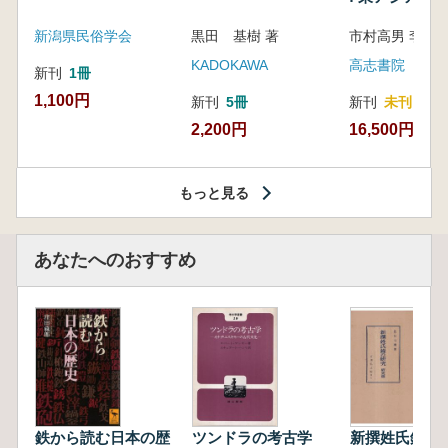
新潟県民俗学会
黒田 基樹 著
KADOKAWA
高志書院
新刊
1冊
1,100円
新刊
5冊
新刊
未刊
2,200円
16,500円
もっと見る
あなたへのおすすめ
鉄から読む日本の歴
ツンドラの考古学
新撰姓氏録