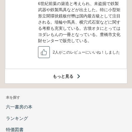
6世紀前葉の築造と考えられ、未盗掘で鉄製
武器や鉄製馬具などが出土した。特に小型矩
形立聞環状鏡板付轡は国内最古級として注目
される。埴輪や馬具、横穴式石室などに関す
る考察も充実している。古墳オタにとっては
ヨダレもんの一冊となっている。豊橋市文化
財センターで販売している。
2人がこのレビューにいいね！しました
もっと見る
本を探す
六一書房の本
ランキング
特価図書