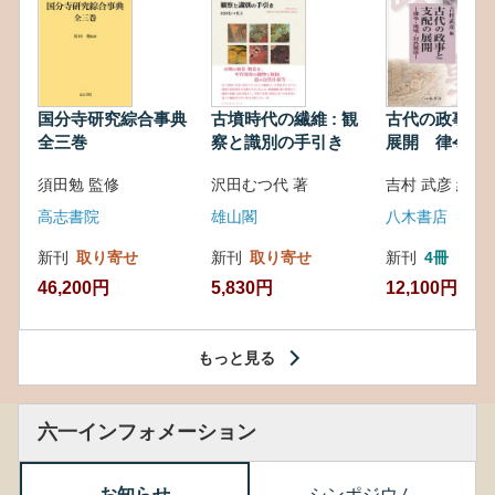
国分寺研究綜合事典
古墳時代の繊維 : 観
古代の政事と
全三巻
察と識別の手引き
展開 律令・
対外関係
須田勉 監修
沢田むつ代 著
吉村 武彦 編集
高志書院
雄山閣
八木書店
新刊
取り寄せ
新刊
取り寄せ
新刊
4冊
46,200円
5,830円
12,100円
もっと見る
六一インフォメーション
お知らせ
シンポジウム