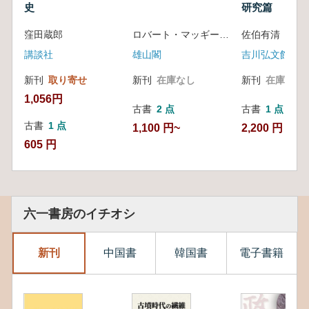
史
研究篇
窪田蔵郎
ロバート・マッギー 著/スチュアート・ヘンリ 訳
佐伯有清 著
講談社
雄山閣
吉川弘文館
新刊
取り寄せ
新刊
在庫なし
新刊
在庫なし
1,056円
古書
2 点
古書
1 点
古書
1 点
1,100 円~
2,200 円
605 円
六一書房のイチオシ
新刊
中国書
韓国書
電子書籍