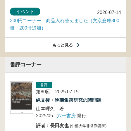
イベント
2026-07-14
300円コーナー 商品入れ替えました（文京倉庫300
冊・200冊追加）
もっと見る
書評コーナー
書評
第80回 2025.07.15
縄文後・晩期集落研究の諸問題
山本暉久 著
2025/05
六一書房
発行
評者：長田友也
(中部大学非常勤講師)