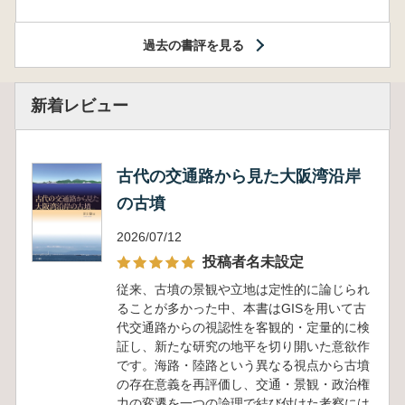
過去の書評を見る
新着レビュー
古代の交通路から見た大阪湾沿岸
の古墳
2026/07/12
投稿者名未設定
従来、古墳の景観や立地は定性的に論じられ
ることが多かった中、本書はGISを用いて古
代交通路からの視認性を客観的・定量的に検
証し、新たな研究の地平を切り開いた意欲作
です。海路・陸路という異なる視点から古墳
の存在意義を再評価し、交通・景観・政治権
力の変遷を一つの論理で結び付けた考察には