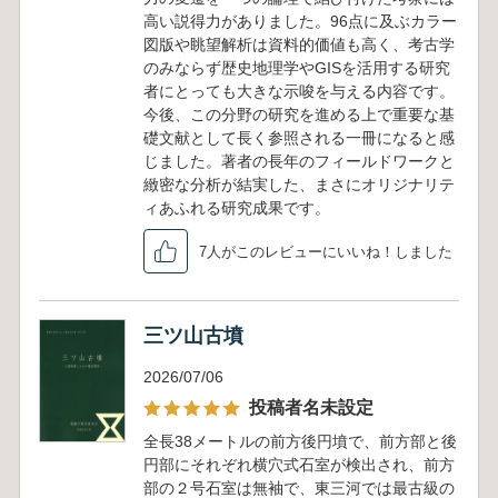
高い説得力がありました。96点に及ぶカラー
図版や眺望解析は資料的価値も高く、考古学
のみならず歴史地理学やGISを活用する研究
者にとっても大きな示唆を与える内容です。
今後、この分野の研究を進める上で重要な基
礎文献として長く参照される一冊になると感
じました。著者の長年のフィールドワークと
緻密な分析が結実した、まさにオリジナリテ
ィあふれる研究成果です。
7人がこのレビューにいいね！しました
三ツ山古墳
2026/07/06
投稿者名未設定
全長38メートルの前方後円墳で、前方部と後
円部にそれぞれ横穴式石室が検出され、前方
部の２号石室は無袖で、東三河では最古級の