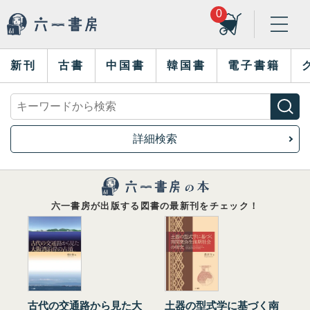
0
新刊
古書
中国書
韓国書
電子書籍
詳細検索
六一書房が出版する図書の最新刊をチェック！
古代の交通路から見た大
土器の型式学に基づく南