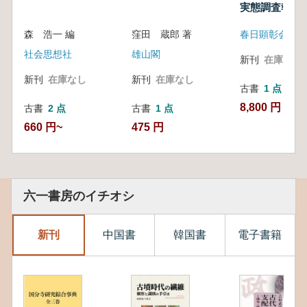
実態調査報告
景整備基本構
森 浩一 編
窪田 蔵郎 著
春日顕彰会
報告書
社会思想社
雄山閣
新刊
在庫なし
新刊
在庫なし
新刊
在庫なし
古書
1 点
8,800 円
古書
2 点
古書
1 点
660 円~
475 円
六一書房のイチオシ
新刊
中国書
韓国書
電子書籍