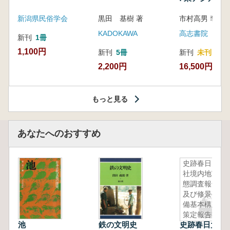
新潟県民俗学会
黒田 基樹 著
KADOKAWA
高志書院
新刊
1冊
1,100円
新刊
5冊
新刊
未刊
2,200円
16,500円
もっと見る
あなたへのおすすめ
史跡春日大
社境内地実
態調査報告
及び修景整
備基本構想
策定報告書
池
鉄の文明史
史跡春日大社