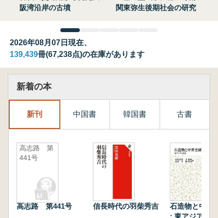
阪湾沿岸の古墳
関東弥生後期社会の研究
2026年08月07日現在、
139,439
冊(67,238点)の在庫があります
新着の本
新刊
中国書
韓国書
古書
高志路 第
441号
高志路 第441号
信長時代の羽柴秀吉
石造物と中世
: 東アジアと