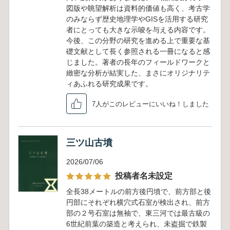
図版や眺望解析は資料的価値も高く、考古学
のみならず歴史地理学やGISを活用する研究
者にとっても大きな示唆を与える内容です。
今後、この分野の研究を進める上で重要な基
礎文献として長く参照される一冊になると感
じました。著者の長年のフィールドワークと
緻密な分析が結実した、まさにオリジナリテ
ィあふれる研究成果です。
7人がこのレビューにいいね！しました
三ツ山古墳
2026/07/06
投稿者名未設定
全長38メートルの前方後円墳で、前方部と後
円部にそれぞれ横穴式石室が検出され、前方
部の２号石室は無袖で、東三河では最古級の
6世紀前葉の築造と考えられ、未盗掘で鉄製