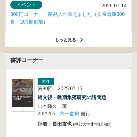
イベント
2026-07-14
300円コーナー 商品入れ替えました（文京倉庫300
冊・200冊追加）
もっと見る
書評コーナー
書評
第80回 2025.07.15
縄文後・晩期集落研究の諸問題
山本暉久 著
2025/05
六一書房
発行
評者：長田友也
(中部大学非常勤講師)