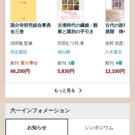
国分寺研究綜合事典
古墳時代の繊維 : 観
古代の政事と
全三巻
察と識別の手引き
展開 律令・
対外関係
須田勉 監修
沢田むつ代 著
吉村 武彦 編集
高志書院
雄山閣
八木書店
新刊
取り寄せ
新刊
1冊
新刊
4冊
46,200円
5,830円
12,100円
もっと見る
六一インフォメーション
お知らせ
シンポジウム