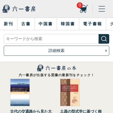
0
新刊
古書
中国書
韓国書
電子書籍
詳細検索
六一書房が出版する図書の最新刊をチェック！
古代の交通路から見た大
土器の型式学に基づく南