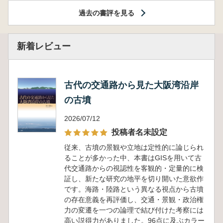
過去の書評を見る
新着レビュー
古代の交通路から見た大阪湾沿岸
の古墳
2026/07/12
投稿者名未設定
従来、古墳の景観や立地は定性的に論じられ
ることが多かった中、本書はGISを用いて古
代交通路からの視認性を客観的・定量的に検
証し、新たな研究の地平を切り開いた意欲作
です。海路・陸路という異なる視点から古墳
の存在意義を再評価し、交通・景観・政治権
力の変遷を一つの論理で結び付けた考察には
高い説得力がありました。96点に及ぶカラー