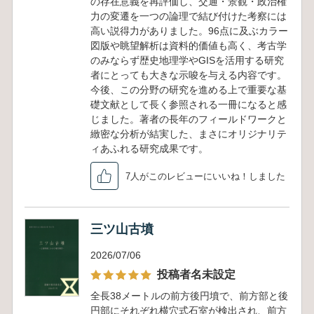
の存在意義を再評価し、交通・景観・政治権
力の変遷を一つの論理で結び付けた考察には
高い説得力がありました。96点に及ぶカラー
図版や眺望解析は資料的価値も高く、考古学
のみならず歴史地理学やGISを活用する研究
者にとっても大きな示唆を与える内容です。
今後、この分野の研究を進める上で重要な基
礎文献として長く参照される一冊になると感
じました。著者の長年のフィールドワークと
緻密な分析が結実した、まさにオリジナリテ
ィあふれる研究成果です。
7人がこのレビューにいいね！しました
三ツ山古墳
2026/07/06
投稿者名未設定
全長38メートルの前方後円墳で、前方部と後
円部にそれぞれ横穴式石室が検出され、前方