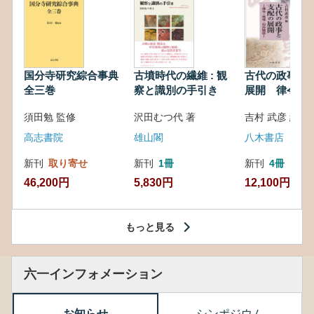
国分寺研究綜合事典
古墳時代の繊維 : 観
古代の政事と
全三巻
察と識別の手引き
展開 律令・
対外関係
須田勉 監修
沢田むつ代 著
吉村 武彦 編集
高志書院
雄山閣
八木書店
新刊
取り寄せ
新刊
1冊
新刊
4冊
46,200円
5,830円
12,100円
もっと見る
六一インフォメーション
お知らせ
シンポジウム