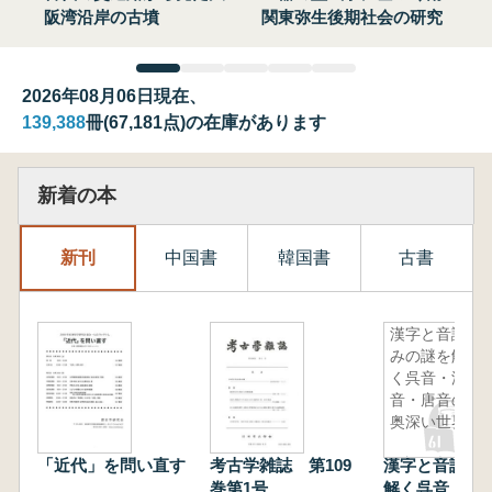
阪湾沿岸の古墳
関東弥生後期社会の研究
2026年08月06日現在、
139,388
冊(67,181点)の在庫があります
新着の本
新刊
中国書
韓国書
古書
漢字と音読
みの謎を解
く呉音・漢
音・唐音の
奥深い世界
「近代」を問い直す
考古学雑誌 第109
漢字と音読み
巻第1号
解く呉音・漢