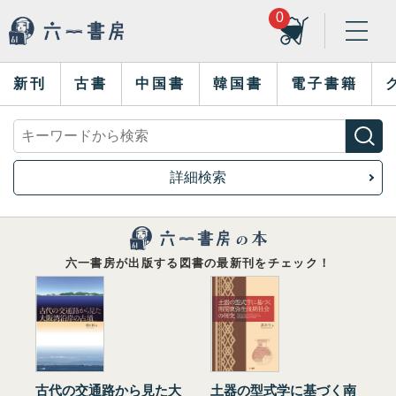
0
新刊
古書
中国書
韓国書
電子書籍
詳細検索
六一書房が出版する図書の最新刊をチェック！
古代の交通路から見た大
土器の型式学に基づく南