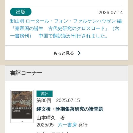
出版
2026-07-14
籾山明 ロータール・フォン・ファルケンハウゼン 編
『秦帝国の誕生 古代史研究のクロスロード』（六
一書房刊） 中国で翻訳版が刊行されました。
もっと見る
書評コーナー
書評
第80回 2025.07.15
縄文後・晩期集落研究の諸問題
山本暉久 著
2025/05
六一書房
発行