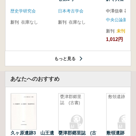
音の奥深い世
歴史学研究会
日本考古学会
中澤信幸 著
中央公論新社
新刊
在庫なし
新刊
在庫なし
新刊
未刊
1,012円
もっと見る
あなたへのおすすめ
甕津郡郷里
敷領遺跡
誌 (古書)
久ヶ原遺跡3 山王遺
甕津郡郷里誌 (古
敷領遺跡