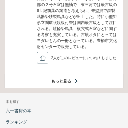
部の２号石室は無袖で、東三河では最古級の
6世紀前葉の築造と考えられ、未盗掘で鉄製
武器や鉄製馬具などが出土した。特に小型矩
形立聞環状鏡板付轡は国内最古級として注目
される。埴輪や馬具、横穴式石室などに関す
る考察も充実している。古墳オタにとっては
ヨダレもんの一冊となっている。豊橋市文化
財センターで販売している。
2人がこのレビューにいいね！しました
もっと見る
本を探す
六一書房の本
ランキング