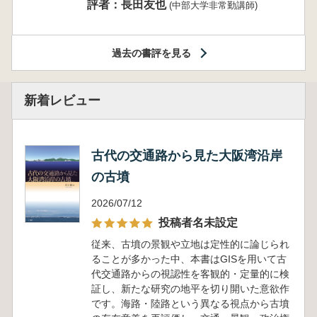
評者：長田友也
(中部大学非常勤講師)
過去の書評を見る
新着レビュー
古代の交通路から見た大阪湾沿岸
の古墳
2026/07/12
投稿者名未設定
従来、古墳の景観や立地は定性的に論じられ
ることが多かった中、本書はGISを用いて古
代交通路からの視認性を客観的・定量的に検
証し、新たな研究の地平を切り開いた意欲作
です。海路・陸路という異なる視点から古墳