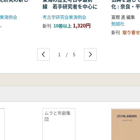
線 若手研究者を中心に
化 : 奈良
る仏教の受
東海例会
考古学研究会東海例会
冨樫 進 編集
開
勉誠社
1,320円
し
新刊
10冊以上
新刊
取り寄せ
1
/
5
ムラと年齢集
団