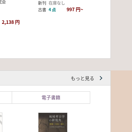
究会
新刊
在庫なし
997 円~
古書
4 点
2,138 円
もっと見る
電子書籍