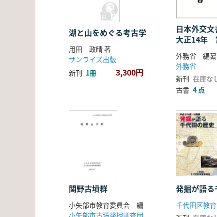
日本外交
湖と山をめぐる考古学
大正14年
用田 政晴 著
外務省 編纂
サンライズ出版
外務省
3,300円
新刊
1冊
新刊
在庫な
古書
4 点
関野古墳群
発掘が語る
小矢部市教育委員会 編
千代田区教育
小矢部市古墳発掘調査団