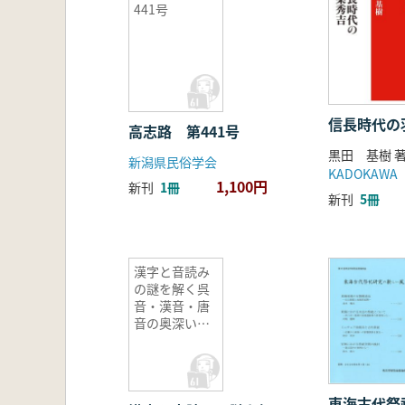
441号
信長時代の
高志路 第441号
黒田 基樹 
新潟県民俗学会
KADOKAWA
1,100円
新刊
1冊
新刊
5冊
漢字と音読み
の謎を解く呉
音・漢音・唐
音の奥深い世
界
東海古代祭