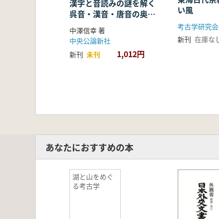
漢字と音読みの謎を解く
い風
呉音・漢音・唐音の奥深
い世界
考古学研究会
中澤信幸 著
新刊
在庫な
中央公論新社
1,012円
新刊
未刊
あなたにおすすめの本
湖と山をめぐ
る考古学