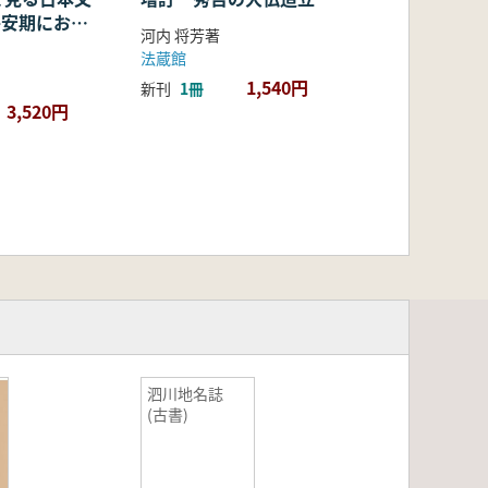
・平安期におけ
河内 将芳著
容・融合・展
法蔵館
1,540円
新刊
1冊
3,520円
泗川地名誌
(古書)