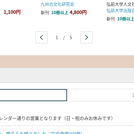
九州古文化研究会
弘前大学出版
1,100円
4,800円
新刊
10冊以上
新刊
10冊以
1
/
5
レンダー通りの営業となります（日・祝のみお休みです）
ナー 商品入れ替えました（文京倉庫300冊）