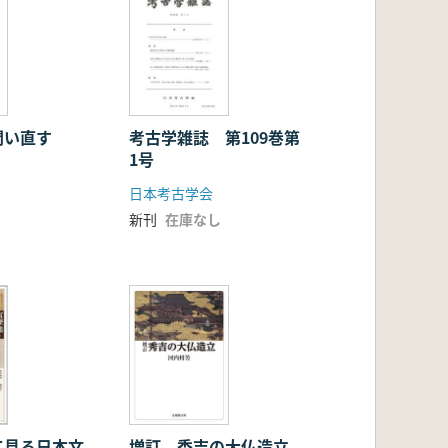
問い直す
考古学雑誌 第109巻第
1号
日本考古学会
新刊
在庫なし
て見る日本文
増訂 秀吉の大仏造立