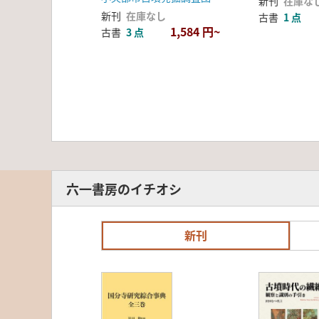
新刊
在庫な
新刊
在庫なし
古書
1 点
1,584 円~
古書
3 点
六一書房のイチオシ
新刊