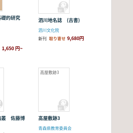
基礎的研究
泗川地名誌 (古書)
泗川文化院
9,680円
新刊
取り寄せ
1,650 円~
高屋敷跡3
論叢 佐藤博
高屋敷跡3
青森県教育委員会