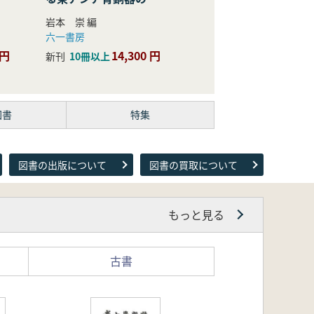
際的研究
岩本 崇 編
六一書房
 円
14,300 円
新刊
10冊以上
図書
特集
図書の出版について
図書の買取について
もっと見る
古書