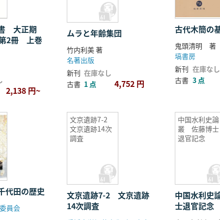
文書 大正期
古代木簡の
ムラと年齢集団
 第2冊 上巻
鬼頭清明 著
竹内利美 著
塙書房
名著出版
新刊
在庫なし
新刊
在庫なし
し
古書
3 点
4,752 円
古書
1 点
2,138 円~
文京遺跡7-2
中国水利史論
文京遺跡14次
叢 佐藤博士
調査
退官記念
千代田の歴史
文京遺跡7-2 文京遺跡
中国水利史
14次調査
士退官記念
委員会