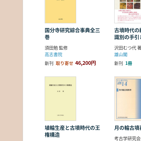
国分寺研究綜合事典全三
古墳時代の繊
巻
識別の手引
須田勉 監修
沢田むつ代 
高志書院
雄山閣
46,200円
新刊
取り寄せ
新刊
1冊
埴輪生産と古墳時代の王
月の輪古墳
権構造
考古学研究会