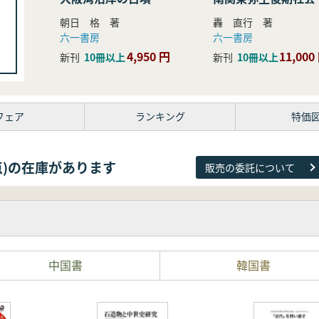
研究
朝日 格 著
轟 直行 著
六一書房
六一書房
4,950 円
11,000
新刊
10冊以上
新刊
10冊以上
フェア
ランキング
特価
38点)の在庫があります
販売の委託について
中国書
韓国書