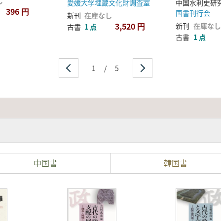
し
愛媛大学埋蔵文化財調査室
中国水利史研
396 円
国書刊行会
新刊
在庫なし
3,520 円
新刊
在庫なし
古書
1 点
古書
1 点
1
/
5
中国書
韓国書