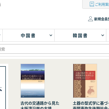
ご利用案
版
新規会員
中国書
韓国書
古代の交通路から見た
土器の型式学に基づ
大阪湾沿岸の古墳
南関東弥生後期社会