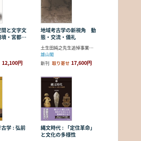
空間と文字文
地域考古学の新視角 動
円墳・宮都・
態・交流・儀礼
土生田純之先生追悼事業会 編
雄山閣
12,100円
17,600円
新刊
取り寄せ
古学 : 弘前
縄文時代 : 「定住革命」
と文化の多様性