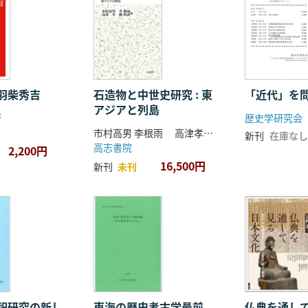
羽柴秀吉
石造物と中世史研究 : 東
「近代」を
アジアと列島
著
歴史学研究会
市村高男 李根雨 高津孝 劉恒武 編
新刊
在庫なし
高志書院
2,200円
16,500円
新刊
未刊
祀研究の新し
東海の歴史考古学最前
仏典を通し