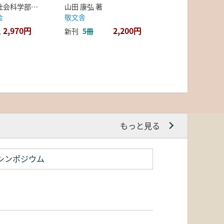
弘前大学人文社会科学部北日本考古学研究センター 編
山田 康弘 著
会
敬文舎
2,970円
2,200円
上
新刊
5冊
もっと見る
シンポジウム