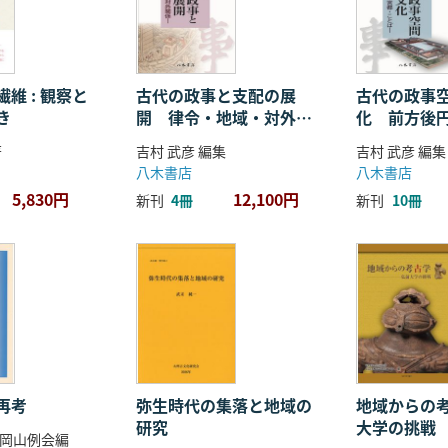
維 : 観察と
古代の政事と支配の展
古代の政事
き
開 律令・地域・対外関
化 前方後
係
ことば
著
吉村 武彦 編集
吉村 武彦 編集
八木書店
八木書店
5,830円
12,100円
新刊
4冊
新刊
10冊
再考
弥生時代の集落と地域の
地域からの考
研究
大学の挑戦
岡山例会編