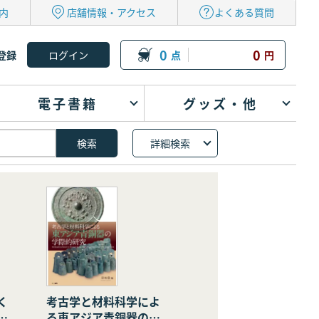
内
店舗情報・アクセス
よくある質問
0
0
登録
点
円
電子書籍
グッズ・他
詳細検索
く
考古学と材料科学によ
の
る東アジア青銅器の学