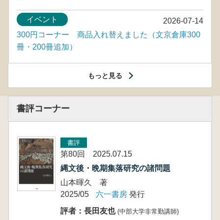
イベント
2026-07-14
300円コーナー 商品入れ替えました（文京倉庫300
冊・200冊追加）
もっと見る
書評コーナー
書評
第80回 2025.07.15
縄文後・晩期集落研究の諸問題
山本暉久 著
2025/05
六一書房
発行
評者：長田友也
(中部大学非常勤講師)