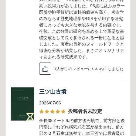
高い説得力がありました。96点に及ぶカラー
図版や眺望解析は資料的価値も高く、考古学
のみならず歴史地理学やGISを活用する研究
者にとっても大きな示唆を与える内容です。
今後、この分野の研究を進める上で重要な基
礎文献として長く参照される一冊になると感
じました。著者の長年のフィールドワークと
緻密な分析が結実した、まさにオリジナリテ
ィあふれる研究成果です。
7人がこのレビューにいいね！しました
三ツ山古墳
2026/07/06
投稿者名未設定
全長38メートルの前方後円墳で、前方部と後
円部にそれぞれ横穴式石室が検出され、前方
部の２号石室は無袖で、東三河では最古級の