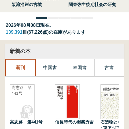
阪湾沿岸の古墳
関東弥生後期社会の研究
2026年08月08日現在、
139,391
冊(67,226点)の在庫があります
新着の本
新刊
中国書
韓国書
古書
高志路 第
441号
高志路 第441号
信長時代の羽柴秀吉
石造物と中世
: 東アジアと