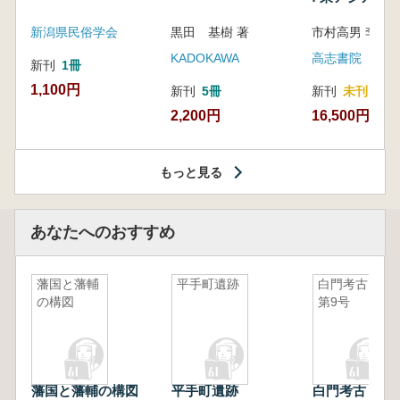
新潟県民俗学会
黒田 基樹 著
KADOKAWA
高志書院
新刊
1冊
1,100円
新刊
5冊
新刊
未刊
2,200円
16,500円
もっと見る
あなたへのおすすめ
藩国と藩輔
平手町遺跡
白門考古
の構図
第9号
藩国と藩輔の構図
平手町遺跡
白門考古 第