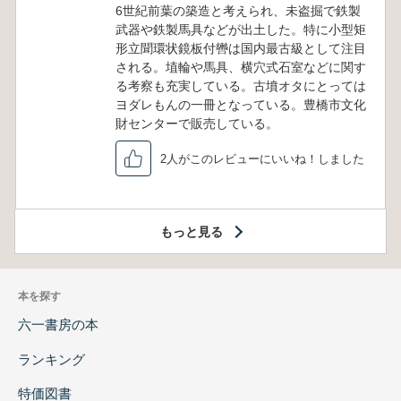
6世紀前葉の築造と考えられ、未盗掘で鉄製
武器や鉄製馬具などが出土した。特に小型矩
形立聞環状鏡板付轡は国内最古級として注目
される。埴輪や馬具、横穴式石室などに関す
る考察も充実している。古墳オタにとっては
ヨダレもんの一冊となっている。豊橋市文化
財センターで販売している。
2人がこのレビューにいいね！しました
もっと見る
本を探す
六一書房の本
ランキング
特価図書