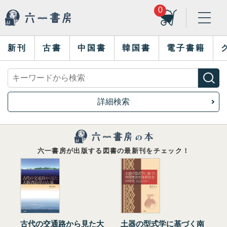
0
新刊
古書
中国書
韓国書
電子書籍
詳細検索
六一書房が出版する図書の最新刊をチェック！
古代の交通路から見た大
土器の型式学に基づく南