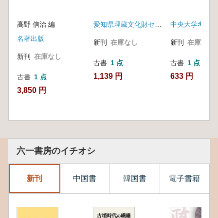
高野 信治 編
愛知県埋蔵文化財センター
中央大学考古学
名著出版
新刊
在庫なし
新刊
在庫なし
新刊
在庫なし
古書
1 点
古書
1 点
1,139 円
633 円
古書
1 点
3,850 円
六一書房のイチオシ
新刊
中国書
韓国書
電子書籍