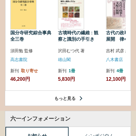
国分寺研究綜合事典
古墳時代の繊維 : 観
古代の政事と
全三巻
察と識別の手引き
展開 律令・
対外関係
須田勉 監修
沢田むつ代 著
吉村 武彦 編集
高志書院
雄山閣
八木書店
新刊
取り寄せ
新刊
1冊
新刊
4冊
46,200円
5,830円
12,100円
もっと見る
六一インフォメーション
お知らせ
シンポジウム