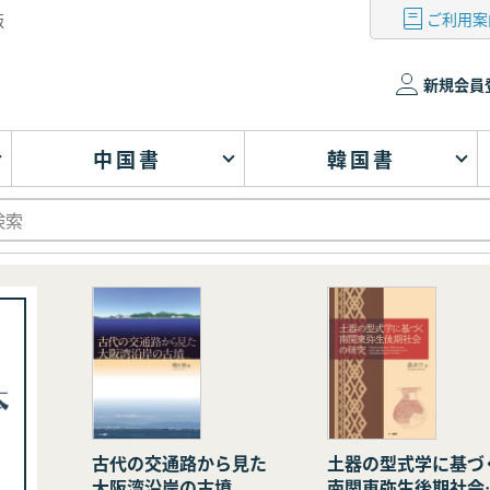
ご利用案
版
新規会員
中国書
韓国書
古代の交通路から見た
土器の型式学に基づ
大阪湾沿岸の古墳
南関東弥生後期社会