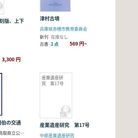
津村古墳
復刻版、上下
兵庫県赤穂市教育委員会
新刊
在庫なし
569 円~
古書
2 点
3,300 円
産業遺産研
究 第17号
因伯の交通
産業遺産研究 第17号
錦織勤 著 ・鳥取県立公文書館県史編さん室 編
中部産業遺産研究