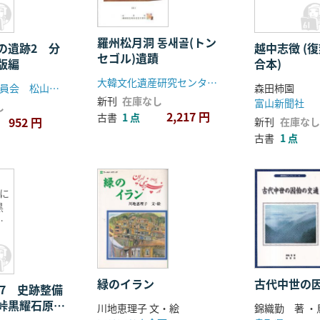
羅州松月洞 동새골(トン
の遺跡2 分
越中志徴 (
セゴル)遺蹟
版編
合本)
大韓文化遺産研究センター、羅州市
松山市教育委員会 松山市生涯学習振興財団埋蔵文化財センター
森田柿園
新刊
在庫なし
富山新聞社
し
2,217 円
古書
1 点
952 円
新刊
在庫なし
古書
1 点
に
黒
遺
址
緑のイラン
古代中世の
 7 史跡整備
峠黒耀石原産
川地恵理子 文・絵