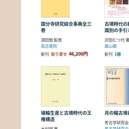
国分寺研究綜合事典全三
古墳時代の繊
巻
識別の手引
須田勉 監修
沢田むつ代 
高志書院
雄山閣
46,200円
新刊
取り寄せ
新刊
1冊
埴輪生産と古墳時代の王
月の輪古墳
権構造
考古学研究会
考古学研究会
木村理 著