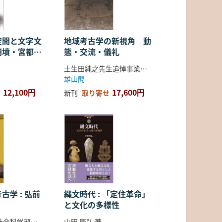
空間と文字文
地域考古学の新視角 動
円墳・宮都・
態・交流・儀礼
土生田純之先生追悼事業会 編
雄山閣
12,100円
17,600円
新刊
取り寄せ
古学 : 弘前
縄文時代 : 「定住革命」
と文化の多様性
弘前大学人文社会科学部北日本考古学研究センター 編
山田 康弘 著