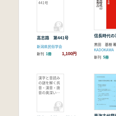
441号
信長時代の
高志路 第441号
黒田 基樹 
新潟県民俗学会
KADOKAWA
1,100円
新刊
1冊
新刊
5冊
漢字と音読み
の謎を解く呉
音・漢音・唐
音の奥深い世
界
東海古代祭