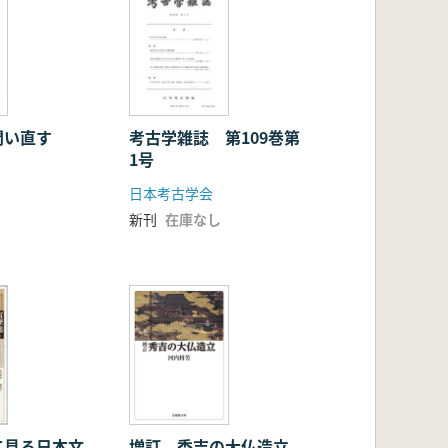
問い直す
考古学雑誌 第109巻第
1号
日本考古学会
新刊
在庫なし
て見る日本文
増訂 秀吉の大仏造立