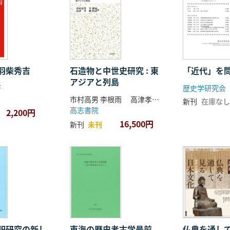
羽柴秀吉
石造物と中世史研究 : 東
「近代」を
アジアと列島
著
歴史学研究会
市村高男 李根雨 高津孝 劉恒武 編
新刊
在庫なし
高志書院
2,200円
16,500円
新刊
未刊
祀研究の新し
東海の歴史考古学最前
仏典を通し