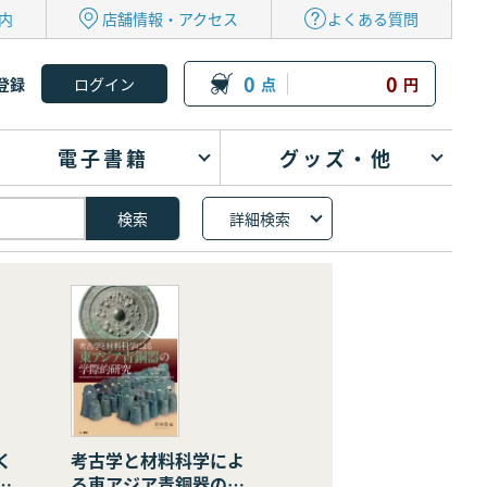
内
店舗情報・アクセス
よくある質問
0
0
登録
点
円
電子書籍
グッズ・他
詳細検索
く
考古学と材料科学によ
の
る東アジア青銅器の学