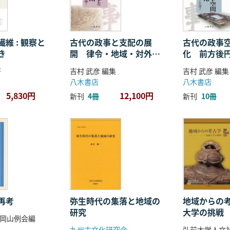
維 : 観察と
古代の政事と支配の展
古代の政事
き
開 律令・地域・対外関
化 前方後
係
ことば
著
吉村 武彦 編集
吉村 武彦 編集
八木書店
八木書店
5,830円
12,100円
新刊
4冊
新刊
10冊
再考
弥生時代の集落と地域の
地域からの考
研究
大学の挑戦
岡山例会編
九州古文化研究会