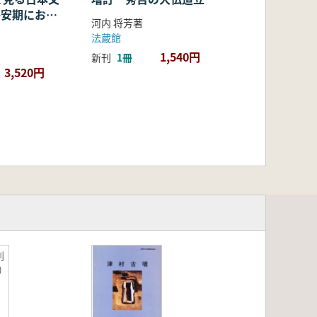
・平安期におけ
河内 将芳著
容・融合・展
法蔵館
1,540円
新刊
1冊
3,520円
刻
)