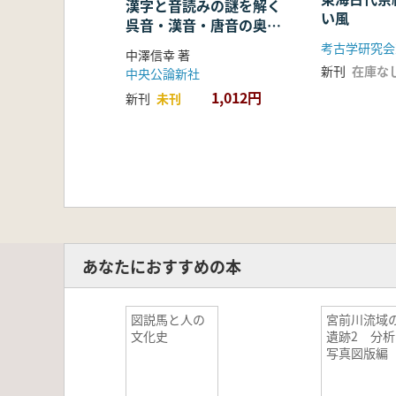
漢字と音読みの謎を解く
い風
呉音・漢音・唐音の奥深
い世界
考古学研究会
中澤信幸 著
新刊
在庫な
中央公論新社
1,012円
新刊
未刊
あなたにおすすめの本
図説馬と人の
宮前川流域
文化史
遺跡2 分析
写真図版編