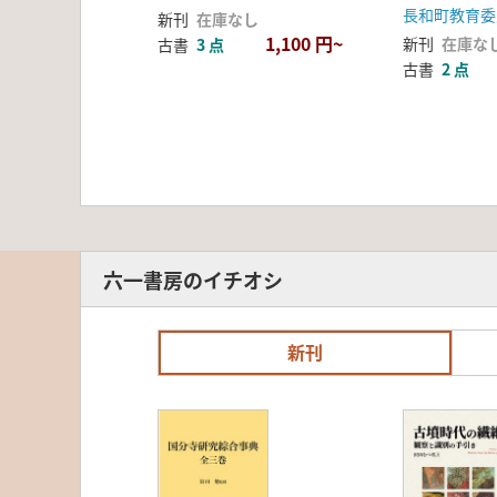
地遺跡第1
長和町教育委
新刊
在庫なし
査
1,100 円~
新刊
在庫な
古書
3 点
古書
2 点
六一書房のイチオシ
新刊