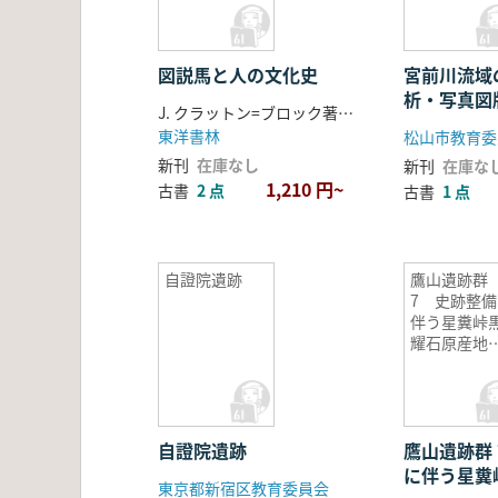
図説馬と人の文化史
宮前川流域
析・写真図
J. クラットン=ブロック著 ; 清水雄次郎訳
東洋書林
新刊
在庫なし
新刊
在庫な
1,210 円~
古書
2 点
古書
1 点
自證院遺跡
鷹山遺跡群
7 史跡整備
伴う星糞峠
耀石原産地
跡第1号採掘
の調査
自證院遺跡
鷹山遺跡群
に伴う星糞
東京都新宿区教育委員会