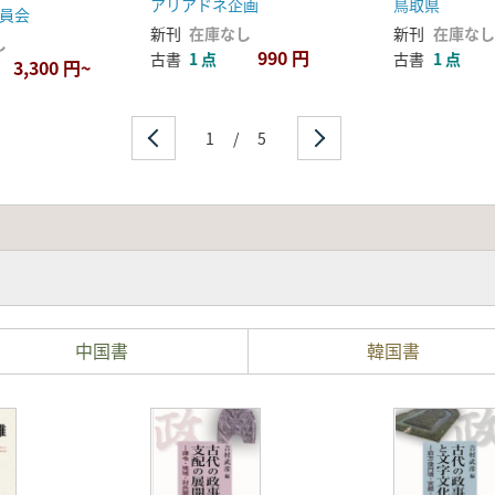
号採掘址の調
アリアドネ企画
鳥取県
員会
新刊
在庫なし
新刊
在庫なし
し
990 円
古書
1 点
古書
1 点
3,300 円~
1
/
5
中国書
韓国書