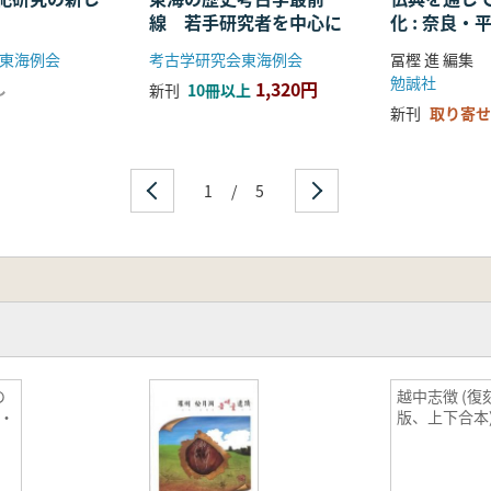
線 若手研究者を中心に
化 : 奈良
る仏教の受
東海例会
考古学研究会東海例会
冨樫 進 編集
開
勉誠社
1,320円
し
新刊
10冊以上
新刊
取り寄せ
1
/
5
の
越中志徴 (復
・
版、上下合本