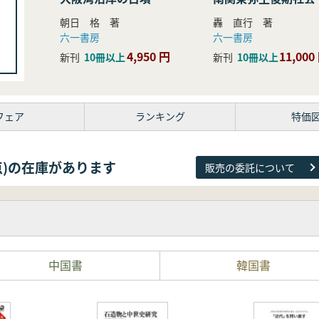
研究
朝日 格 著
轟 直行 著
六一書房
六一書房
4,950 円
11,000
新刊
10冊以上
新刊
10冊以上
フェア
ランキング
特価
38点)の在庫があります
販売の委託について
中国書
韓国書