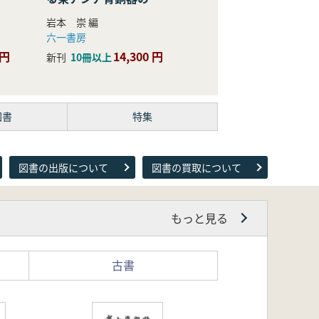
際的研究
岩本 崇 編
六一書房
 円
14,300 円
新刊
10冊以上
図書
特集
図書の出版について
図書の買取について
もっと見る
古書