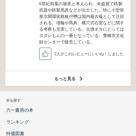
6世紀前葉の築造と考えられ、未盗掘で鉄製
武器や鉄製馬具などが出土した。特に小型矩
形立聞環状鏡板付轡は国内最古級として注目
される。埴輪や馬具、横穴式石室などに関す
る考察も充実している。古墳オタにとっては
ヨダレもんの一冊となっている。豊橋市文化
財センターで販売している。
2人がこのレビューにいいね！しました
もっと見る
本を探す
六一書房の本
ランキング
特価図書