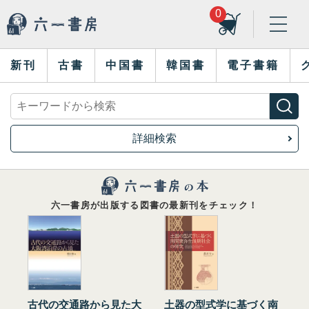
0
新刊
古書
中国書
韓国書
電子書籍
詳細検索
六一書房が出版する図書の最新刊をチェック！
古代の交通路から見た大
土器の型式学に基づく南