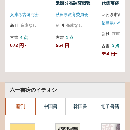
遺跡分布調査概報
代集落跡と中
の調査
兵庫考古研究会
秋田県教育委員会
新刊
在庫なし
新刊
在庫なし
新刊
在庫なし
古書
4 点
古書
1 点
673 円~
554 円
古書
3 点
854 円~
六一書房のイチオシ
新刊
中国書
韓国書
電子書籍