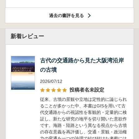
過去の書評を見る
新着レビュー
古代の交通路から見た大阪湾沿岸
の古墳
2026/07/12
投稿者名未設定
従来、古墳の景観や立地は定性的に論じられ
ることが多かった中、本書はGISを用いて古
代交通路からの視認性を客観的・定量的に検
証し、新たな研究の地平を切り開いた意欲作
です。海路・陸路という異なる視点から古墳
の存在意義を再評価し、交通・景観・政治権
力の変遷を一つの論理で結び付けた考察には