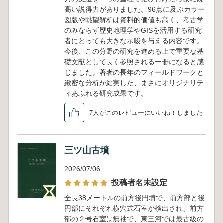
高い説得力がありました。96点に及ぶカラー
図版や眺望解析は資料的価値も高く、考古学
のみならず歴史地理学やGISを活用する研究
者にとっても大きな示唆を与える内容です。
今後、この分野の研究を進める上で重要な基
礎文献として長く参照される一冊になると感
じました。著者の長年のフィールドワークと
緻密な分析が結実した、まさにオリジナリテ
ィあふれる研究成果です。
7人がこのレビューにいいね！しました
三ツ山古墳
2026/07/06
投稿者名未設定
全長38メートルの前方後円墳で、前方部と後
円部にそれぞれ横穴式石室が検出され、前方
部の２号石室は無袖で、東三河では最古級の