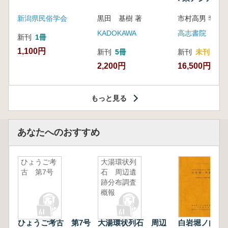
新潟県民俗学会
黒田 基樹 著
KADOKAWA
高志書院
新刊
1冊
1,100円
新刊
5冊
新刊
未刊
2,200円
16,500円
もっと見る
あなたへのおすすめ
ひょうご考
大湯環状列
古 第7号
石 周辺遺
跡分布調査
概報
ひょうご考古 第7号
大湯環状列石 周辺
白岩堀ノ内遺