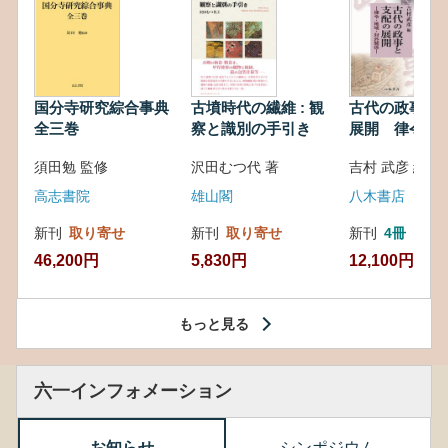
国分寺研究綜合事典
古墳時代の繊維 : 観
古代の政事と
全三巻
察と識別の手引き
展開 律令・
対外関係
須田勉 監修
沢田むつ代 著
吉村 武彦 編集
高志書院
雄山閣
八木書店
新刊
取り寄せ
新刊
取り寄せ
新刊
4冊
46,200円
5,830円
12,100円
もっと見る
六一インフォメーション
お知らせ
シンポジウム