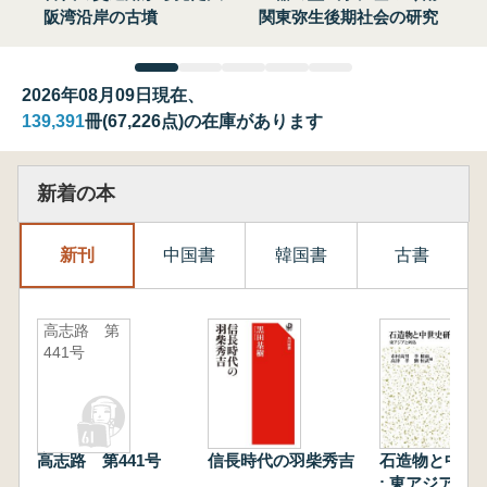
阪湾沿岸の古墳
関東弥生後期社会の研究
2026年08月09日現在、
139,391
冊(67,226点)の在庫があります
新着の本
新刊
中国書
韓国書
古書
高志路 第
441号
高志路 第441号
信長時代の羽柴秀吉
石造物と中世
: 東アジアと