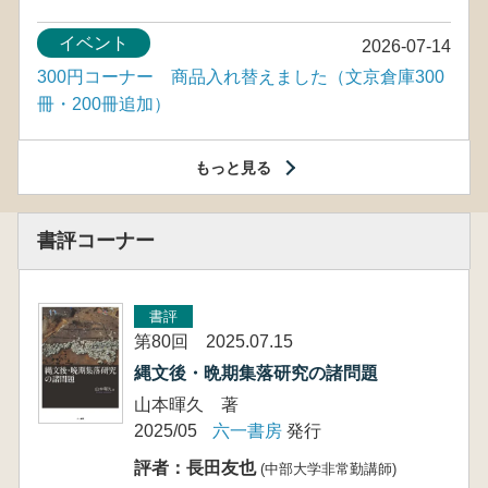
イベント
2026-07-14
300円コーナー 商品入れ替えました（文京倉庫300
冊・200冊追加）
もっと見る
書評コーナー
書評
第80回 2025.07.15
縄文後・晩期集落研究の諸問題
山本暉久 著
2025/05
六一書房
発行
評者：長田友也
(中部大学非常勤講師)