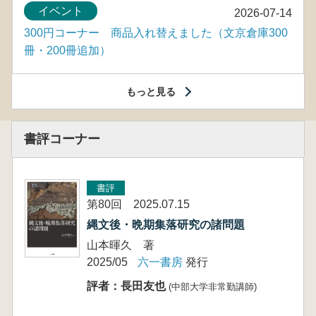
イベント
2026-07-14
300円コーナー 商品入れ替えました（文京倉庫300
冊・200冊追加）
もっと見る
書評コーナー
書評
第80回 2025.07.15
縄文後・晩期集落研究の諸問題
山本暉久 著
2025/05
六一書房
発行
評者：長田友也
(中部大学非常勤講師)