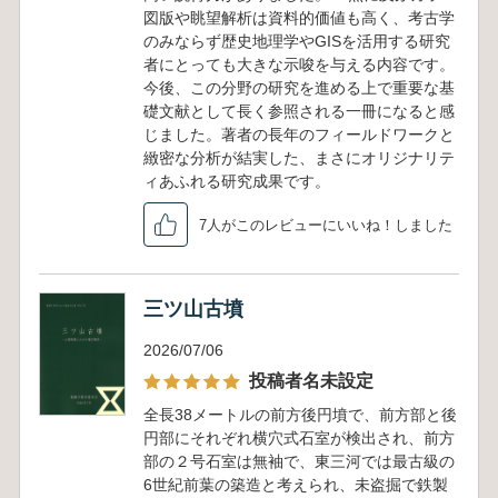
図版や眺望解析は資料的価値も高く、考古学
のみならず歴史地理学やGISを活用する研究
者にとっても大きな示唆を与える内容です。
今後、この分野の研究を進める上で重要な基
礎文献として長く参照される一冊になると感
じました。著者の長年のフィールドワークと
緻密な分析が結実した、まさにオリジナリテ
ィあふれる研究成果です。
7人がこのレビューにいいね！しました
三ツ山古墳
2026/07/06
投稿者名未設定
全長38メートルの前方後円墳で、前方部と後
円部にそれぞれ横穴式石室が検出され、前方
部の２号石室は無袖で、東三河では最古級の
6世紀前葉の築造と考えられ、未盗掘で鉄製