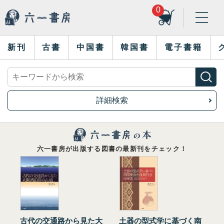
0
新刊
古書
中国書
韓国書
電子書籍
詳細検索
六一書房が出版する図書の最新刊をチェック！
古代の交通路から見た大
土器の型式学に基づく南