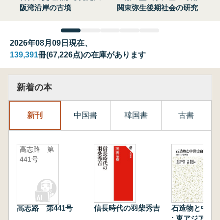
阪湾沿岸の古墳
関東弥生後期社会の研究
2026年08月09日現在、
139,391
冊(67,226点)の在庫があります
新着の本
新刊
中国書
韓国書
古書
高志路 第
441号
高志路 第441号
信長時代の羽柴秀吉
石造物と中世
: 東アジアと