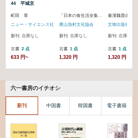
44 平城京
町田 章
「日本の食生活全集青森」編集委員会編
秦漢魏晉出土文
ニュー・サイエンス社
農山漁村文化協会
文物出版社
新刊
在庫なし
新刊
在庫なし
新刊
在庫なし
古書
2 点
古書
1 点
古書
1 点
633 円~
1,320 円
1,320 円
六一書房のイチオシ
新刊
中国書
韓国書
電子書籍