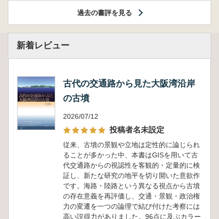
過去の書評を見る
新着レビュー
古代の交通路から見た大阪湾沿岸
の古墳
2026/07/12
投稿者名未設定
従来、古墳の景観や立地は定性的に論じられ
ることが多かった中、本書はGISを用いて古
代交通路からの視認性を客観的・定量的に検
証し、新たな研究の地平を切り開いた意欲作
です。海路・陸路という異なる視点から古墳
の存在意義を再評価し、交通・景観・政治権
力の変遷を一つの論理で結び付けた考察には
高い説得力がありました。96点に及ぶカラー