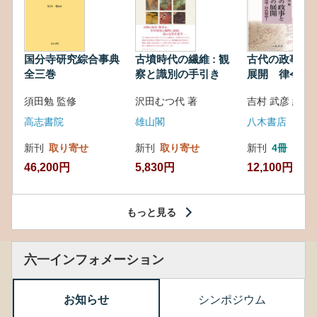
国分寺研究綜合事典
古墳時代の繊維 : 観
古代の政事と
全三巻
察と識別の手引き
展開 律令・
対外関係
須田勉 監修
沢田むつ代 著
吉村 武彦 編集
高志書院
雄山閣
八木書店
新刊
取り寄せ
新刊
取り寄せ
新刊
4冊
46,200円
5,830円
12,100円
もっと見る
六一インフォメーション
お知らせ
シンポジウム