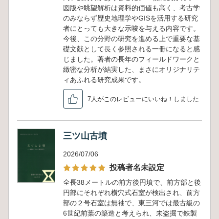
図版や眺望解析は資料的価値も高く、考古学
のみならず歴史地理学やGISを活用する研究
者にとっても大きな示唆を与える内容です。
今後、この分野の研究を進める上で重要な基
礎文献として長く参照される一冊になると感
じました。著者の長年のフィールドワークと
緻密な分析が結実した、まさにオリジナリテ
ィあふれる研究成果です。
7人がこのレビューにいいね！しました
三ツ山古墳
2026/07/06
投稿者名未設定
全長38メートルの前方後円墳で、前方部と後
円部にそれぞれ横穴式石室が検出され、前方
部の２号石室は無袖で、東三河では最古級の
6世紀前葉の築造と考えられ、未盗掘で鉄製