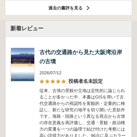
過去の書評を見る
新着レビュー
古代の交通路から見た大阪湾沿岸
の古墳
2026/07/12
投稿者名未設定
従来、古墳の景観や立地は定性的に論じられ
ることが多かった中、本書はGISを用いて古
代交通路からの視認性を客観的・定量的に検
証し、新たな研究の地平を切り開いた意欲作
です。海路・陸路という異なる視点から古墳
の存在意義を再評価し、交通・景観・政治権
力の変遷を一つの論理で結び付けた考察には
高い説得力がありました。96点に及ぶカラー