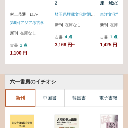
2
座 城の攻防
村上恭通 ほか
埼玉県埋蔵文化財調査事業団
東洋文化学院
第9回アジア考古学四学会合同講演会実行委員会
新刊
在庫なし
新刊
在庫なし
新刊
在庫なし
古書
4 点
古書
1 点
3,168 円~
1,425 円
古書
1 点
1,100 円
六一書房のイチオシ
新刊
中国書
韓国書
電子書籍