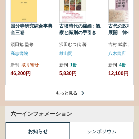
国分寺研究綜合事典
古墳時代の繊維 : 観
古代の政事と
全三巻
察と識別の手引き
展開 律令・
対外関係
須田勉 監修
沢田むつ代 著
吉村 武彦 編集
高志書院
雄山閣
八木書店
新刊
取り寄せ
新刊
1冊
新刊
4冊
46,200円
5,830円
12,100円
もっと見る
六一インフォメーション
お知らせ
シンポジウム