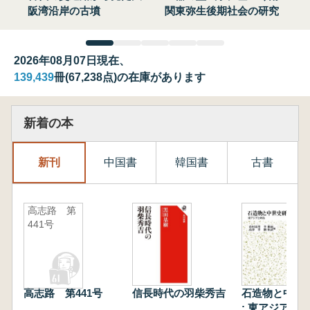
阪湾沿岸の古墳
関東弥生後期社会の研究
2026年08月07日現在、
139,439
冊(67,238点)の在庫があります
新着の本
新刊
中国書
韓国書
古書
高志路 第
441号
高志路 第441号
信長時代の羽柴秀吉
石造物と中世
: 東アジアと