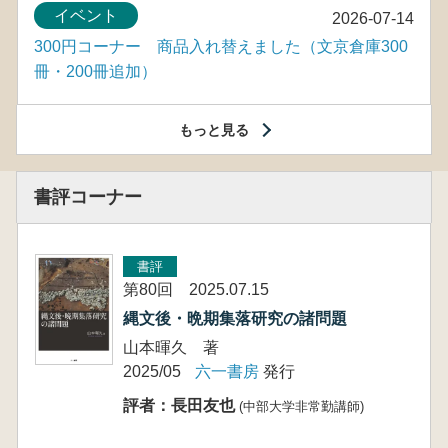
イベント
2026-07-14
300円コーナー 商品入れ替えました（文京倉庫300
冊・200冊追加）
もっと見る
書評コーナー
書評
第80回 2025.07.15
縄文後・晩期集落研究の諸問題
山本暉久 著
2025/05
六一書房
発行
評者：長田友也
(中部大学非常勤講師)