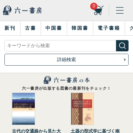
0
新刊
古書
中国書
韓国書
電子書籍
詳細検索
六一書房が出版する図書の最新刊をチェック！
古代の交通路から見た大
土器の型式学に基づく南