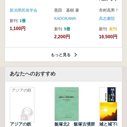
新潟県民俗学会
黒田 基樹 著
KADOKAWA
高志書院
新刊
1冊
1,100円
新刊
5冊
新刊
未刊
2,200円
16,500円
もっと見る
あなたへのおすすめ
アジアの鉄
アジアの鉄
飯塚北2 飯塚古墳群
城と城下町見