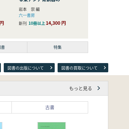
際的研究
岩本 崇 編
六一書房
 円
14,300 円
新刊
10冊以上
図書
特集
図書の出版について
図書の買取について
もっと見る
古書