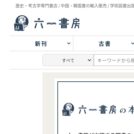
歴史・考古学専門書店 / 中国・韓国書の輸入販売 / 学術図書出
新刊
古書