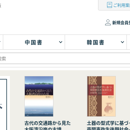
ご利用案
版
新規会員
中国書
韓国書
古代の交通路から見た
土器の型式学に基づ
大阪湾沿岸の古墳
南関東弥生後期社会