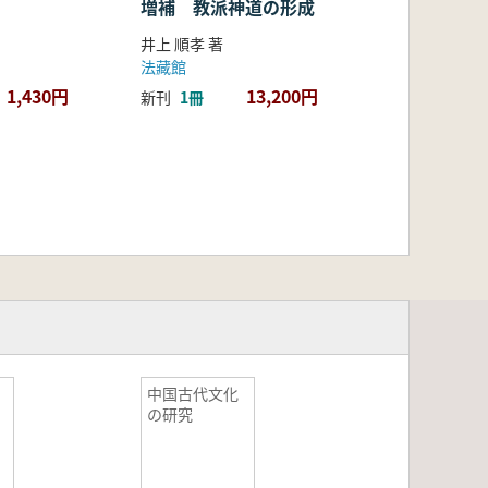
増補 教派神道の形成
井上 順孝 著
法藏館
1,430円
13,200円
新刊
1冊
中国古代文化
の研究