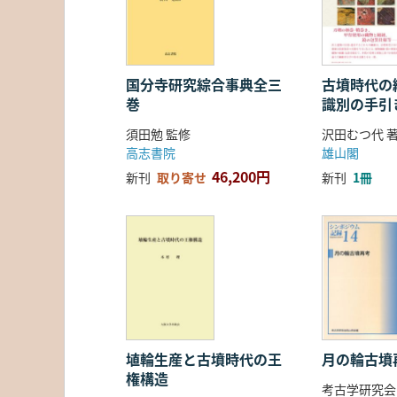
国分寺研究綜合事典全三
古墳時代の繊
巻
識別の手引
須田勉 監修
沢田むつ代 
高志書院
雄山閣
46,200円
新刊
取り寄せ
新刊
1冊
埴輪生産と古墳時代の王
月の輪古墳
権構造
考古学研究会