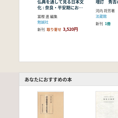
仏典を通して見る日本文
増訂 秀吉
化 : 奈良・平安期におけ
河内 将芳著
る仏教の受容・融合・展
法蔵館
冨樫 進 編集
開
勉誠社
新刊
1冊
3,520円
新刊
取り寄せ
あなたにおすすめの本