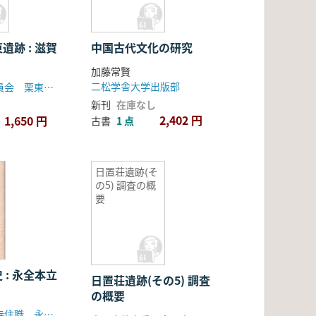
遺跡 : 滋賀
中国古代文化の研究
加藤常賢
二松学舎大学出版部
栗東市教育委員会 栗東市体育協会
新刊
在庫なし
2,402 円
1,650 円
古書
1 点
日置荘遺跡(そ
の5) 調査の概
要
 : 永全本立
日置荘遺跡(その5) 調査
の概要
永勝寺・宝養寺住職 永全宏一