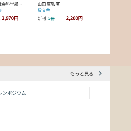
弘前大学人文社会科学部北日本考古学研究センター 編
山田 康弘 著
会
敬文舎
2,970円
2,200円
上
新刊
5冊
もっと見る
シンポジウム