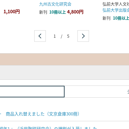
九州古文化研究会
弘前大学出版
1,100円
4,800円
新刊
10冊以上
新刊
10冊以
1
/
5
ナー 商品入れ替えました（文京倉庫300冊）
編年1 』（近世陶磁研究会）の増刷が入荷しました