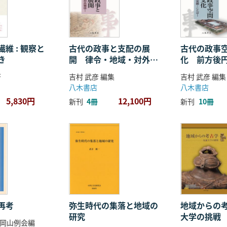
維 : 観察と
古代の政事と支配の展
古代の政事
き
開 律令・地域・対外関
化 前方後
係
ことば
著
吉村 武彦 編集
吉村 武彦 編集
八木書店
八木書店
5,830円
12,100円
新刊
4冊
新刊
10冊
再考
弥生時代の集落と地域の
地域からの考
研究
大学の挑戦
岡山例会編