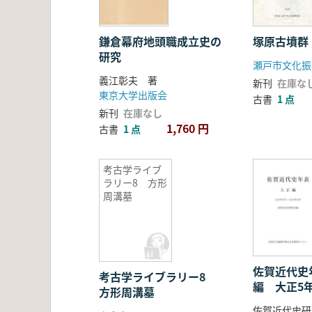
鎌倉幕府地頭職成立史の
塚原古墳群
研究
瀬戸市文化振
義江彰夫 著
新刊
在庫な
東京大学出版会
古書
1 点
新刊
在庫なし
1,760 円
古書
1 点
考古学ライブ
ラリー8 方形
周溝墓
佐賀近代史
考古学ライブラリー8
編 大正5
方形周溝墓
年12月
佐賀近代史研