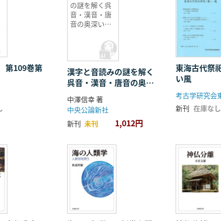
の謎を解く呉
音・漢音・唐
音の奥深い世
界
 第109巻第
東海古代祭
漢字と音読みの謎を解く
い風
呉音・漢音・唐音の奥深
い世界
考古学研究会
中澤信幸 著
し
新刊
在庫なし
中央公論新社
1,012円
新刊
未刊