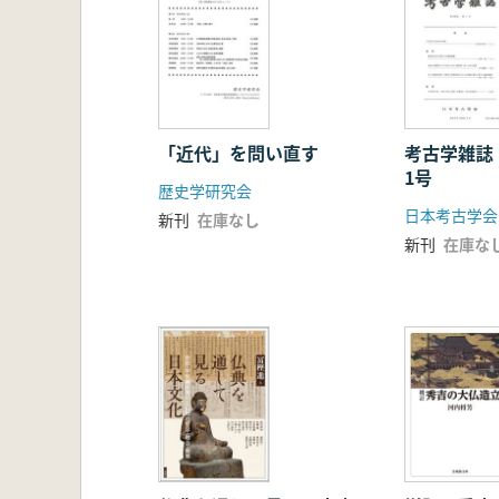
「近代」を問い直す
考古学雑誌
1号
歴史学研究会
日本考古学会
新刊
在庫なし
新刊
在庫な