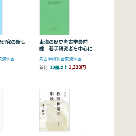
祀研究の新し
東海の歴史考古学最前
線 若手研究者を中心に
東海例会
考古学研究会東海例会
1,320円
新刊
10冊以上