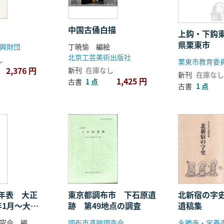
中国古俑白描
上鈎・下鈎東
県栗東市
興財団
丁暁愉 編絵
北京工芸美術出版社
し
2,376 円
新刊
在庫なし
新刊
在庫なし
1,425 円
古書
1 点
古書
1 点
年表 大正
東京都調布市 下石原遺
北新宿の字史
年1月〜大正5
跡 第49地点の調査
遺稿集
究会 編
調布市遺跡調査会