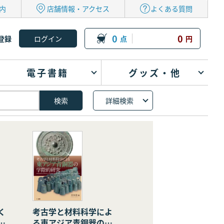
内
店舗情報・アクセス
よくある質問
0
0
登録
点
円
電子書籍
グッズ・他
詳細検索
く
考古学と材料科学によ
の
る東アジア青銅器の学