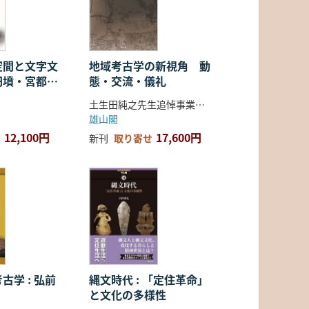
空間と文字文
地域考古学の新視角 動
円墳・宮都・
態・交流・儀礼
土生田純之先生追悼事業会 編
雄山閣
12,100円
17,600円
新刊
取り寄せ
古学 : 弘前
縄文時代 : 「定住革命」
と文化の多様性