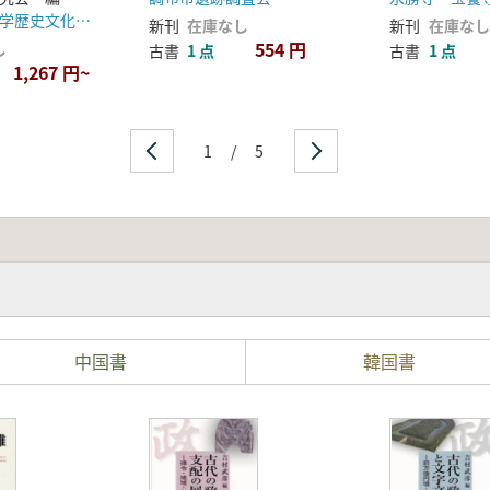
佐賀大学地域学歴史文化研究センター
新刊
在庫なし
新刊
在庫なし
554 円
し
古書
1 点
古書
1 点
1,267 円~
1
/
5
中国書
韓国書