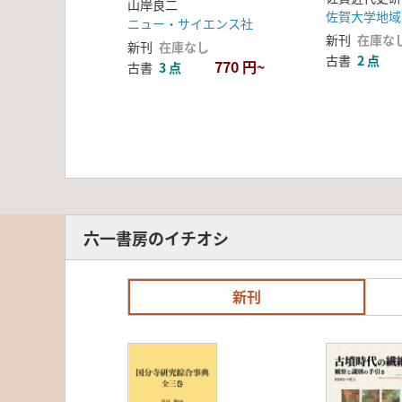
山岸良二
ニュー・サイエンス社
新刊
在庫な
新刊
在庫なし
古書
2 点
770 円~
古書
3 点
六一書房のイチオシ
新刊