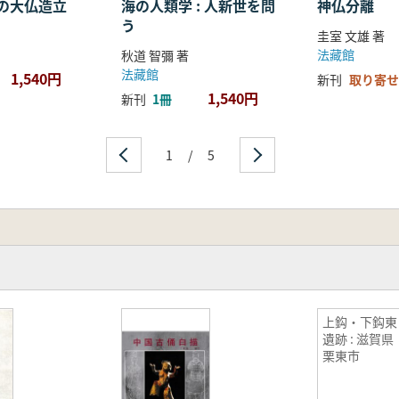
の大仏造立
海の人類学 : 人新世を問
神仏分離
う
圭室 文雄 著
法藏館
秋道 智彌 著
法藏館
1,540円
新刊
取り寄せ
1,540円
新刊
1冊
1
/
5
上鈎・下鈎東
遺跡 : 滋賀県
栗東市