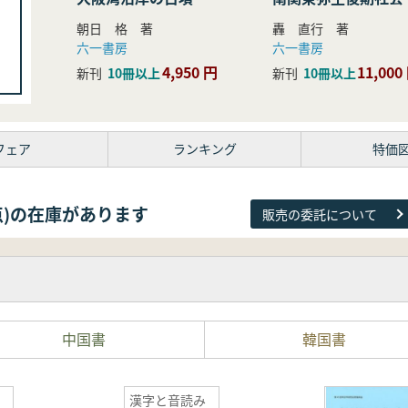
研究
朝日 格 著
轟 直行 著
六一書房
六一書房
4,950 円
11,000
新刊
10冊以上
新刊
10冊以上
フェア
ランキング
特価
81点)の在庫があります
販売の委託について
中国書
韓国書
漢字と音読み